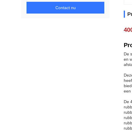
Contact nu
P
40
Pr
De s
en w
afst
Deze
heef
bied
een 
De 4
rubb
rubb
rubb
rubb
rubb