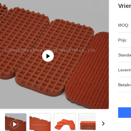
Vrie
MOQ:
Prijs:
Standa
Leveri
Betalin