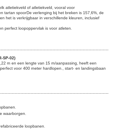
atletiekveld of atletiekveld, vooral voor
n tartan spoorDe verlenging bij het breken is 157,6%, de
n het is verkrijgbaar in verschillende kleuren, inclusief
 perfect loopoppervlak is voor atleten.
R-SP-02)
,22 m en een lengte van 15 m/aanpassing, heeft een
erfect voor 400 meter hardlopen., start- en landingsbaan
oopbanen.
te waarborgen.
refabriceerde loopbanen.