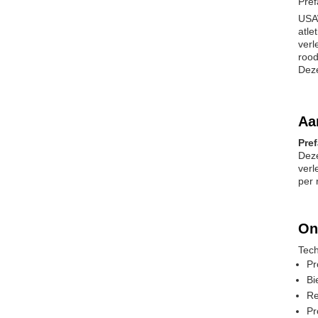
Pref
USAW
atle
verl
rood
Deze
Aa
Pre
Deze
verl
per 
On
Tech
Pr
Bi
Re
Pr