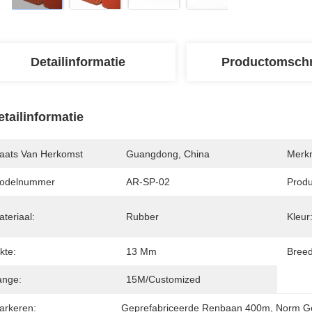
Detailinformatie
Productomschr
etailinformatie
laats Van Herkomst
Guangdong, China
Merk
odelnummer
AR-SP-02
Prod
teriaal:
Rubber
Kleur
kte:
13 Mm
Breed
ange:
15M/customized
arkeren:
Geprefabriceerde Renbaan 400m
, 
Norm Ge