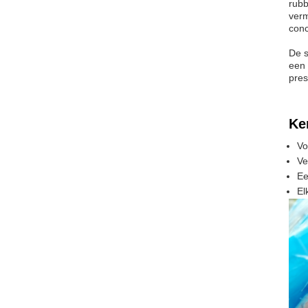
rubb
verm
conc
De s
een 
pres
Ke
Vo
Ve
Ee
El