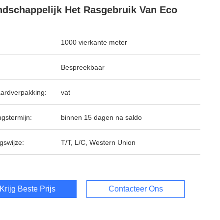
ndschappelijk Het Rasgebruik Van Eco
1000 vierkante meter
Bespreekbaar
ardverpakking:
vat
ngstermijn:
binnen 15 dagen na saldo
gswijze:
T/T, L/C, Western Union
Krijg Beste Prijs
Contacteer Ons