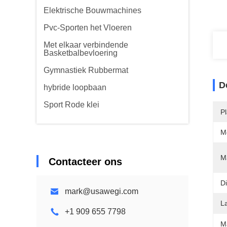
Elektrische Bouwmachines
Pvc-Sporten het Vloeren
Met elkaar verbindende
Basketbalbevloering
Gymnastiek Rubbermat
D
hybride loopbaan
Sport Rode klei
P
M
Ma
Contacteer ons
Di
mark@usawegi.com
L
+1 909 655 7798
M