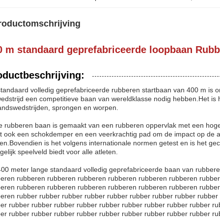
roductomschrijving
0 m standaard geprefabriceerde loopbaan Rub
oductbeschrijving:
tandaard volledig geprefabriceerde rubberen startbaan van 400 m is on
edstrijd een competitieve baan van wereldklasse nodig hebben.Het is h
andswedstrijden, sprongen en worpen.
 rubberen baan is gemaakt van een rubberen oppervlak met een hoge dich
t ook een schokdemper en een veerkrachtig pad om de impact op de atl
en.Bovendien is het volgens internationale normen getest en is het gec
gelijk speelveld biedt voor alle atleten.
00 meter lange standaard volledig geprefabriceerde baan van rubber
eren rubberen rubberen rubberen rubberen rubberen rubberen rubbe
eren rubberen rubberen rubberen rubberen rubberen rubberen rubber
eren rubber rubber rubber rubber rubber rubber rubber rubber rubber
er rubber rubber rubber rubber rubber rubber rubber rubber rubber ru
er rubber rubber rubber rubber rubber rubber rubber rubber rubber ru