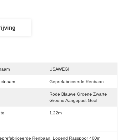
ijving
naam
USAWEGI
uctnaam:
Geprefabriceerde Renbaan
Rode Blauwe Groene Zwarte 
:
Groene Aangepast Geel
te:
1.22m
prefabriceerde Renbaan
, 
Lopend Rasspoor 400m