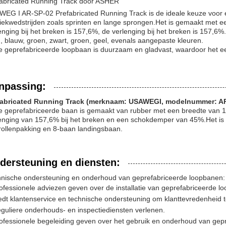
abricated Running Track door ASHER
EG I AR-SP-02 Prefabricated Running Track is de ideale keuze voor elk 
tiekwedstrijden zoals sprinten en lange sprongen.Het is gemaakt met ee
enging bij het breken is 157,6%, de verlenging bij het breken is 157,6%.e
, blauw, groen, zwart, groen, geel, evenals aangepaste kleuren.
 geprefabriceerde loopbaan is duurzaam en gladvast, waardoor het een
npassing:
fabricated Running Track (merknaam: USAWEGI, modelnummer: A
 geprefabriceerde baan is gemaakt van rubber met een breedte van 1
enging van 157,6% bij het breken en een schokdemper van 45%.Het is p
rollenpakking en 8-baan landingsbaan.
dersteuning en diensten:
nische ondersteuning en onderhoud van geprefabriceerde loopbanen:
ofessionele adviezen geven over de installatie van geprefabriceerde l
edt klantenservice en technische ondersteuning om klanttevredenheid 
guliere onderhouds- en inspectiediensten verlenen.
ofessionele begeleiding geven over het gebruik en onderhoud van gep