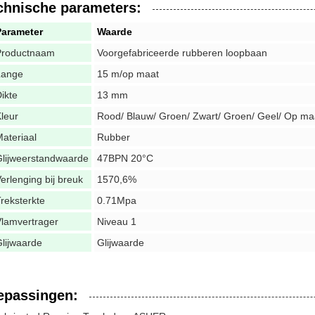
chnische parameters:
Parameter
Waarde
Productnaam
Voorgefabriceerde rubberen loopbaan
Lange
15 m/op maat
ikte
13 mm
leur
Rood/ Blauw/ Groen/ Zwart/ Groen/ Geel/ Op ma
ateriaal
Rubber
lijweerstandwaarde
47BPN 20°C
erlenging bij breuk
1570,6%
reksterkte
0.71Mpa
lamvertrager
Niveau 1
lijwaarde
Glijwaarde
epassingen: