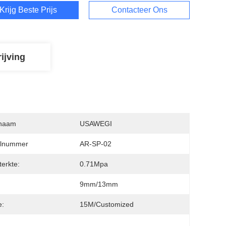
Krijg Beste Prijs
Contacteer Ons
ijving
naam
USAWEGI
lnummer
AR-SP-02
terkte:
0.71Mpa
9mm/13mm
e:
15M/customized