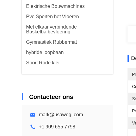
Elektrische Bouwmachines
Pvc-Sporten het Vloeren
Met elkaar verbindende
Basketbalbevloering
Gymnastiek Rubbermat
hybride loopbaan
D
Sport Rode klei
P
Ce
Contacteer ons
S
P
mark@usawegi.com
Ve
+1 909 655 7798