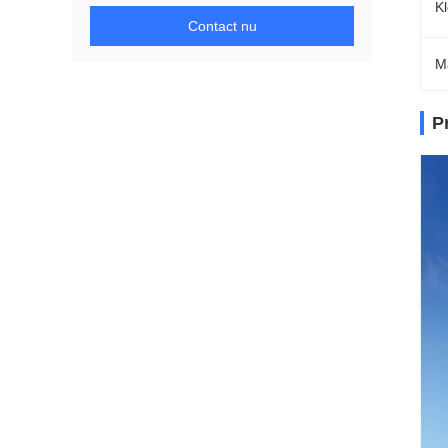
Kl
Contact nu
M
P