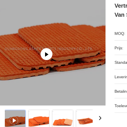
Vert
Van 
MOQ:
Prijs:
Standa
Leveri
Betalin
Toeleve