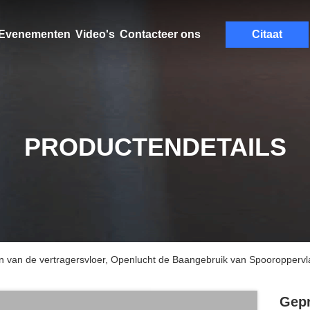
Evenementen
Video's
Contacteer ons
Citaat
PRODUCTENDETAILS
n van de vertragersvloer, Openlucht de Baangebruik van Spooroppervl
Gepr