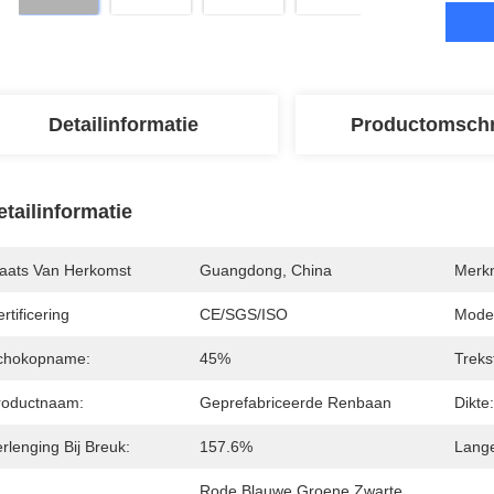
Detailinformatie
Productomschr
etailinformatie
laats Van Herkomst
Guangdong, China
Merk
rtificering
CE/SGS/ISO
Mode
chokopname:
45%
Treks
roductnaam:
Geprefabriceerde Renbaan
Dikte:
rlenging Bij Breuk:
157.6%
Lang
Rode Blauwe Groene Zwarte 