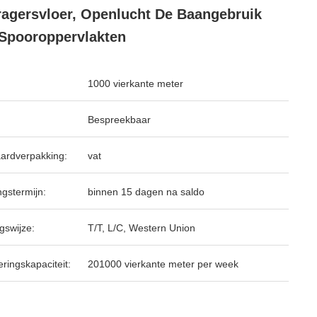
ragersvloer, Openlucht De Baangebruik
Spooroppervlakten
1000 vierkante meter
Bespreekbaar
ardverpakking:
vat
ngstermijn:
binnen 15 dagen na saldo
gswijze:
T/T, L/C, Western Union
ringskapaciteit:
201000 vierkante meter per week