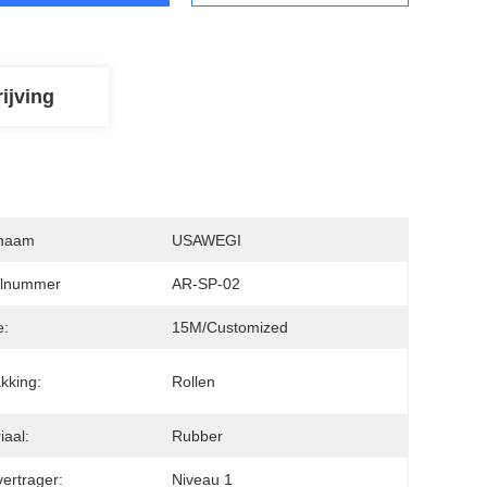
ijving
naam
USAWEGI
lnummer
AR-SP-02
e:
15M/customized
kking:
Rollen
iaal:
Rubber
ertrager:
Niveau 1