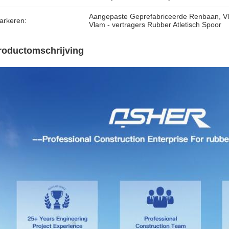
Aangepaste Geprefabriceerde Renbaan
, 
V
arkeren:
Vlam - vertragers Rubber Atletisch Spoor
roductomschrijving