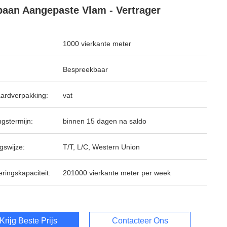
aan Aangepaste Vlam - Vertrager
1000 vierkante meter
Bespreekbaar
ardverpakking:
vat
ngstermijn:
binnen 15 dagen na saldo
gswijze:
T/T, L/C, Western Union
ringskapaciteit:
201000 vierkante meter per week
Krijg Beste Prijs
Contacteer Ons