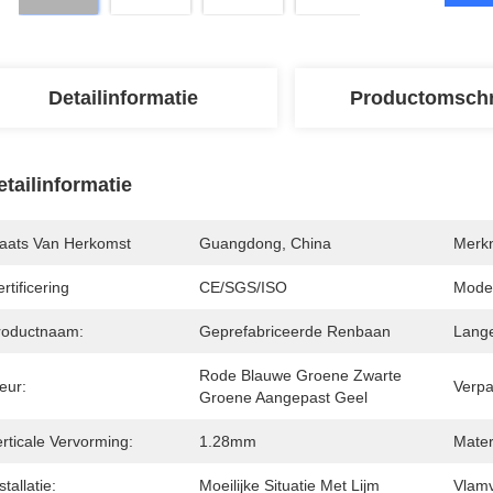
Detailinformatie
Productomschr
etailinformatie
laats Van Herkomst
Guangdong, China
Merk
rtificering
CE/SGS/ISO
Mode
roductnaam:
Geprefabriceerde Renbaan
Lang
Rode Blauwe Groene Zwarte 
eur:
Verpa
Groene Aangepast Geel
rticale Vervorming:
1.28mm
Mater
stallatie:
Moeilijke Situatie Met Lijm
Vlamv