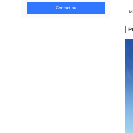
Contact nu
M
P