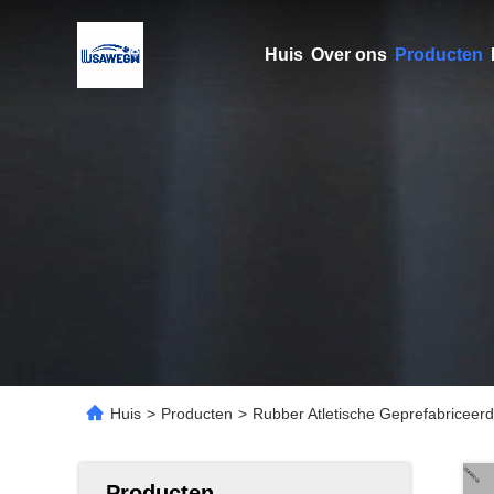
Huis
Over ons
Producten
Huis
>
Producten
>
Rubber Atletische Geprefabriceer
Producten