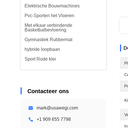
Elektrische Bouwmachines
Pvc-Sporten het Vloeren
Met elkaar verbindende
Basketbalbevloering
Gymnastiek Rubbermat
D
hybride loopbaan
Sport Rode klei
P
Ce
P
Contacteer ons
Kl
mark@usawegi.com
Ve
+1 909 655 7798
In