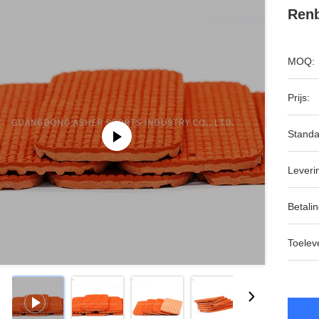
Renb
MOQ:
Prijs:
Standa
Leveri
Betalin
Toeleve