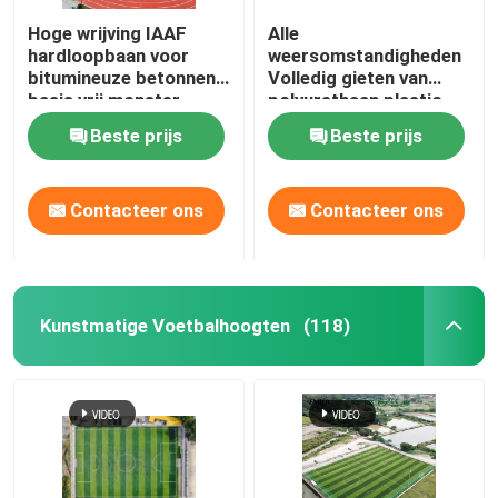
Hoge wrijving IAAF
Alle
hardloopbaan voor
weersomstandigheden
bitumineuze betonnen
Volledig gieten van
basis vrij monster
polyurethaan plastic
startbaan met hoge
Beste prijs
Beste prijs
wrijving
Contacteer ons
Contacteer ons
Kunstmatige Voetbalhoogten
(118)