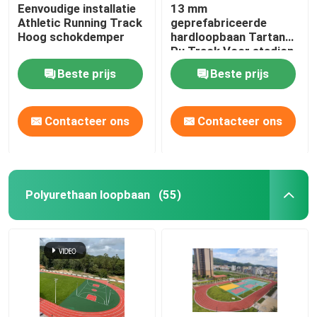
Eenvoudige installatie
13 mm
Athletic Running Track
geprefabriceerde
Hoog schokdemper
hardloopbaan Tartan
Pu Track Voor stadion
en school
Beste prijs
Beste prijs
Contacteer ons
Contacteer ons
Polyurethaan loopbaan
(55)