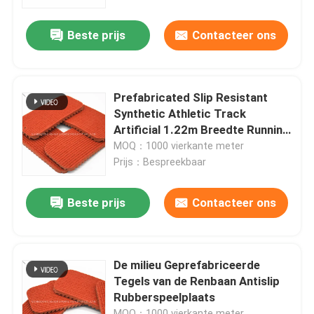
Beste prijs
Contacteer ons
Over Ons
Fabriekstour
Prefabricated Slip Resistant
Synthetic Athletic Track
Kwaliteitscontrole
Artificial 1.22m Breedte Running
Gebruik
MOQ：1000 vierkante meter
Prijs：Bespreekbaar
Neem contact met ons op
Beste prijs
Contacteer ons
Nieuws
Gevallen
De milieu Geprefabriceerde
Tegels van de Renbaan Antislip
Rubberspeelplaats
Offerte Aanvragen
MOQ：1000 vierkante meter