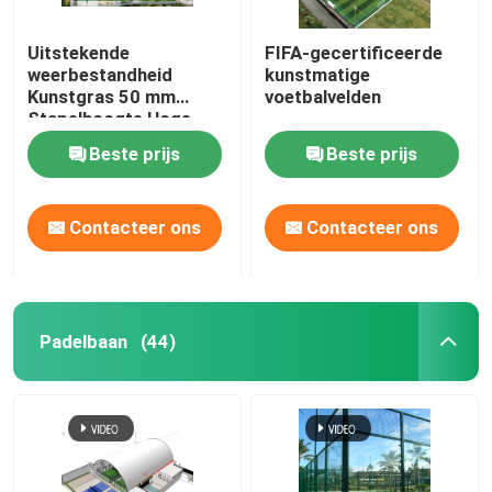
Uitstekende
FIFA-gecertificeerde
weerbestandheid
kunstmatige
Kunstgras 50 mm
voetbalvelden
Stapelhoogte Hoge
flexibiliteit
Beste prijs
Beste prijs
Contacteer ons
Contacteer ons
Padelbaan
(44)