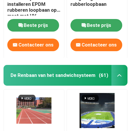
installeren EPDM
rubberloopbaan
rubberen loopbaan op
Gymnastiek Rubbermat
maat met UV-
flexibiliteit
Beste prijs
Beste prijs
hybride loopbaan
Contacteer ons
Contacteer ons
Sport Rode klei
De Renbaan van het sandwichsysteem
(61)