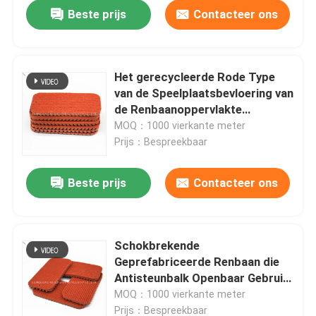
Beste prijs
Contacteer ons
Het gerecycleerde Rode Type
van de Speelplaatsbevloering van
de Renbaanoppervlakte
Materiaal Geprefabriceerde
MOQ：1000 vierkante meter
Prijs：Bespreekbaar
Beste prijs
Contacteer ons
Huis
Schokbrekende
Geprefabriceerde Renbaan die
Producten
Antisteunbalk Openbaar Gebruik
vloeren
MOQ：1000 vierkante meter
Video's
Prijs：Bespreekbaar