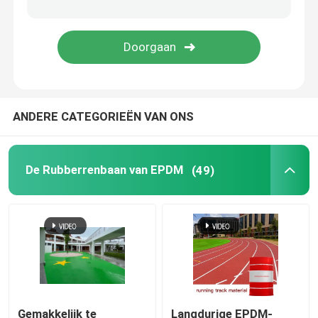
Gras van het tuin het Kunstmatige Gras
Sportvloeren van polyurethaan
ANDERE CATEGORIEËN VAN ONS
Het acrylsporten Vloeren
Kunstmatige Gazontoebehoren
De Rubberrenbaan van EPDM
(49)
Elektrische Bouwmachines
Pvc-Sporten het Vloeren
Met elkaar verbindende Basketbalbevloering
Gemakkelijk te
Langdurige EPDM-