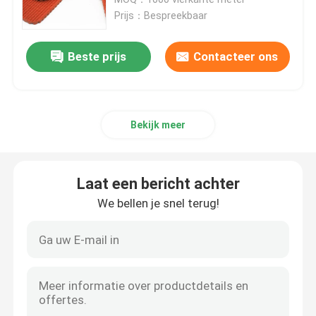
Prijs：Bespreekbaar
De Rubberrenbaan van EPDM
Beste prijs
Contacteer ons
De Renbaan van het sandwichsysteem
Bekijk meer
Geprefabriceerde Renbaan
Polyurethaan loopbaan
Laat een bericht achter
We bellen je snel terug!
Kunstmatige Voetbalhoogten
Padelbaan
Poreuze renbaan