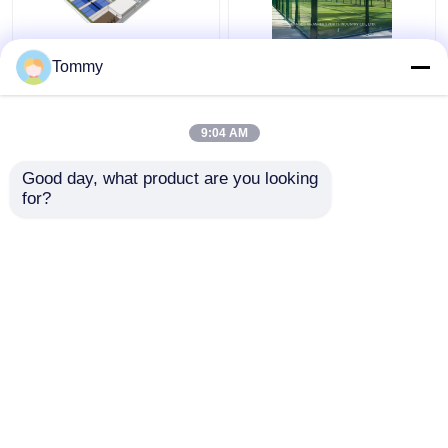
Type van de
Complete set
Tommy
Tennisbanengebieden
padelbaan aanpasbaar
van rolstoel het
cricketveld Standaard
Toegankelijke Padel
buiten- en
9:04 AM
met PE Omheining
binnenpadelbaan
Beste prijs
Beste prijs
Weerbestendig
Good day, what product are you looking 
kunstgras tennisbaan
for?
Contacteer ons
Contacteer ons
Bekijk meer
Thuis
Ongeveer ons
Contacteer ons
Desktop Site
Sitemap
Privacybeleid