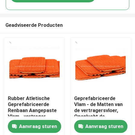
Geadviseerde Producten
Huis
Rubber Atletische
Geprefabriceerde
Geprefabriceerde
Vlam - de Matten van
Renbaan Aangepaste
de vertragersvloer,
Producten
Vlam - vertrager
Openlucht de
Baangebruik van
Aanvraag sturen
Aanvraag sturen
Spooroppervlakten
Video's