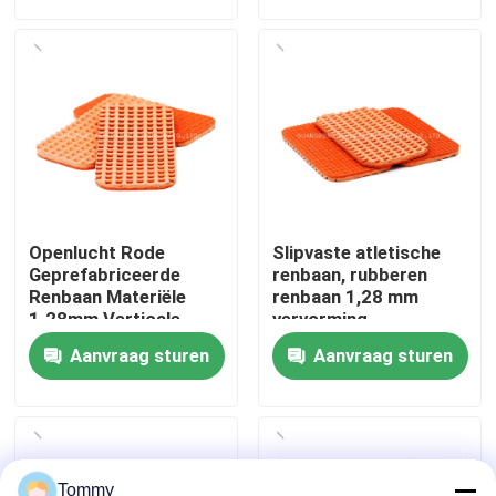
Over Ons
Fabriekstour
Kwaliteitscontrole
Openlucht Rode
Slipvaste atletische
Neem contact met ons op
Geprefabriceerde
renbaan, rubberen
Renbaan Materiële
renbaan 1,28 mm
1.28mm Verticale
vervorming
Misvorming
Nieuws
Aanvraag sturen
Aanvraag sturen
Gevallen
Offerte Aanvragen
Tommy