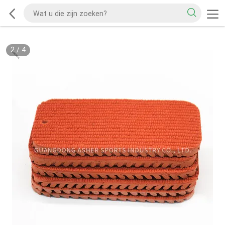
2
/
4