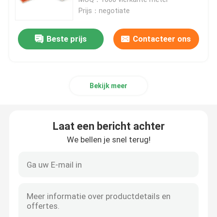
Prijs：negotiate
De Rubberrenbaan van EPDM
Beste prijs
Contacteer ons
De Renbaan van het sandwichsysteem
Bekijk meer
Geprefabriceerde Renbaan
Polyurethaan loopbaan
Laat een bericht achter
We bellen je snel terug!
Kunstmatige Voetbalhoogten
Padelbaan
Poreuze renbaan