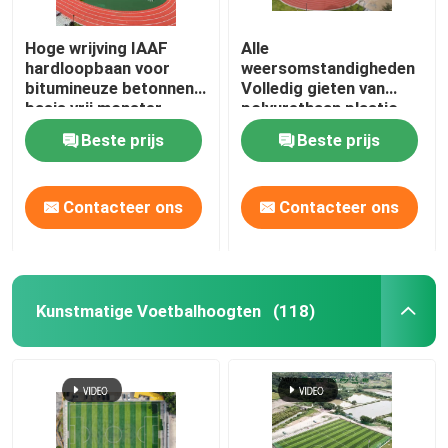
Hoge wrijving IAAF
Alle
hardloopbaan voor
weersomstandigheden
bitumineuze betonnen
Volledig gieten van
basis vrij monster
polyurethaan plastic
startbaan met hoge
Beste prijs
Beste prijs
wrijving
Contacteer ons
Contacteer ons
Kunstmatige Voetbalhoogten
(118)