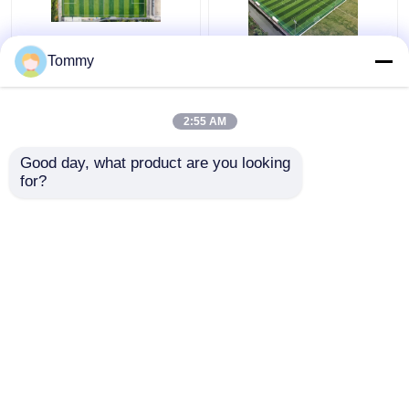
Uitstekende
FIFA-gecertificeerde
Tommy
weerbestandheid
kunstmatige
Kunstgras 50 mm
voetbalvelden
Stapelhoogte Hoge
2:55 AM
flexibiliteit
Beste prijs
Beste prijs
Good day, what product are you looking 
for?
Contacteer ons
Contacteer ons
Bekijk meer
Thuis
Ongeveer ons
Contacteer ons
Desktop Site
Sitemap
Privacybeleid