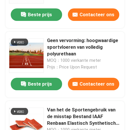
Beste prijs
Contacteer ons
Over Ons
Fabriekstour
Geen vervorming: hoogwaardige
sportvloeren van volledig
Kwaliteitscontrole
polyurethaan
MOQ：1000 vierkante meter
Prijs：Price Upon Request
Neem contact met ons op
Beste prijs
Contacteer ons
Nieuws
Gevallen
Van het de Sportengebruik van
de misstap Bestand IAAF
Renbaan Elastisch Synthetisch
Offerte Aanvragen
Bevloeringstype
MOQ：1000 vierkante meter