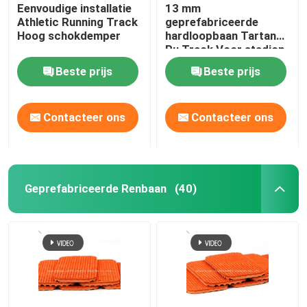
Eenvoudige installatie
13 mm
Athletic Running Track
geprefabriceerde
Hoog schokdemper
hardloopbaan Tartan
Pu Track Voor stadion
en school
Beste prijs
Beste prijs
Contacteer ons
Contacteer ons
Geprefabriceerde Renbaan
(40)