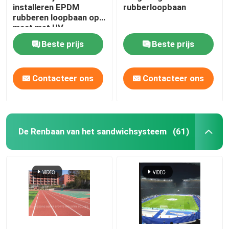
installeren EPDM
rubberloopbaan
rubberen loopbaan op
Gymnastiek Rubbermat
maat met UV-
flexibiliteit
Beste prijs
Beste prijs
hybride loopbaan
Contacteer ons
Contacteer ons
Sport Rode klei
De Renbaan van het sandwichsysteem
(61)