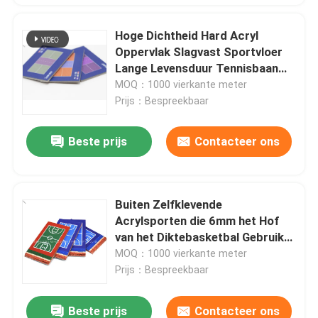
Hoge Dichtheid Hard Acryl
Oppervlak Slagvast Sportvloer
Lange Levensduur Tennisbaan
Coating Duurzaam Basketbal
MOQ：1000 vierkante meter
Bestrating Buiten Stadion
Prijs：Bespreekbaar
Oplossing Gratis Ontwerp
Ondersteuning Export
Beste prijs
Contacteer ons
Standaard
Buiten Zelfklevende
Acrylsporten die 6mm het Hof
van het Diktebasketbal Gebruik
vloeren
MOQ：1000 vierkante meter
Prijs：Bespreekbaar
Beste prijs
Contacteer ons