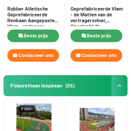
Rubber Atletische
Geprefabriceerde Vlam
Geprefabriceerde
- de Matten van de
Renbaan Aangepaste
vertragersvloer,
Vlam - vertrager
Openlucht de
Baangebruik van
Beste prijs
Beste prijs
Spooroppervlakten
Contacteer ons
Contacteer ons
Polyurethaan loopbaan
(55)