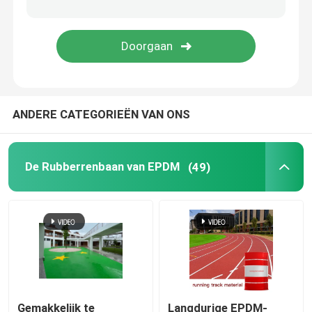
Gras van het tuin het Kunstmatige Gras
Sportvloeren van polyurethaan
ANDERE CATEGORIEËN VAN ONS
Het acrylsporten Vloeren
Kunstmatige Gazontoebehoren
De Rubberrenbaan van EPDM
(49)
Elektrische Bouwmachines
Pvc-Sporten het Vloeren
Met elkaar verbindende Basketbalbevloering
Gemakkelijk te
Langdurige EPDM-