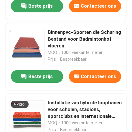
Beste prijs
Contacteer ons
Binnenpvc-Sporten die Schuring
Bestand voor Badmintonhof
vloeren
MOQ：1000 vierkante meter
Prijs：Bespreekbaar
Beste prijs
Contacteer ons
Huis
Installatie van hybride loopbanen
voor scholen, stadions,
Producten
sportclubs en internationale
sportprojecten
MOQ：1000 vierkante meter
Video's
Prijs：Bespreekbaar