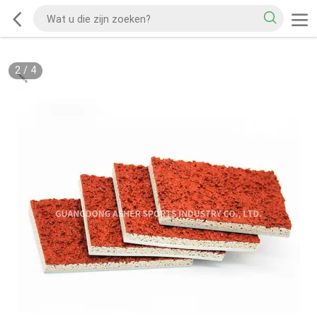
2
/
4