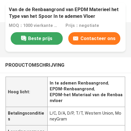
Van de de Renbaangrond van EPDM Materieel het
Type van het Spoor In te ademen Vloer
Schoolgebruik
MOQ：1000 vierkante meter
Prijs：negotiate
Beste prijs
Contacteer ons
PRODUCTOMSCHRIJVING
In te ademen Renbaangrond
,
EPDM-Renbaangrond
,
Hoog licht:
EPDM-het Materiaal van de Renbaa
nvloer
Betalingsconditie
L/C, D/A, D/P, T/T, Western Union, Mo
s
neyGram