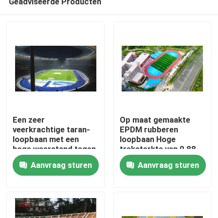
Geadviseerde Producten
Een zeer
Op maat gemaakte
veerkrachtige taran-
EPDM rubberen
loopbaan met een
loopbaan Hoge
hoge weerstand tegen
treksterkte van 0,88
Huis
beschadiging
N/m2
Aanvraag sturen
Aanvraag sturen
Producten
Video's