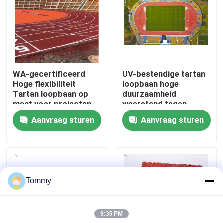
Over Ons
Fabriekstour
WA-gecertificeerd
UV-bestendige tartan
Hoge flexibiliteit
loopbaan hoge
Kwaliteitscontrole
Tartan loopbaan op
duurzaamheid
maat voor projecten
weerstand tegen
schade
Aanvraag sturen
Aanvraag sturen
Neem contact met ons op
Nieuws
Tommy
Gevallen
9:35 PM
Offerte Aanvragen