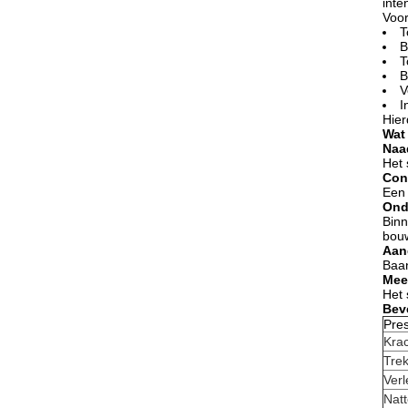
inten
Voor
T
B
T
B
V
I
Hier
Wat
Naa
Het 
Con
Een 
Ond
Binn
bou
Aan
Baan
Mee
Het 
Bev
Pres
Krac
Trek
Verl
Natt