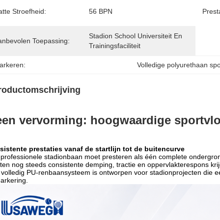
tte Stroefheid:
56 BPN
Prest
Stadion School Universiteit En 
anbevolen Toepassing:
Trainingsfaciliteit
arkeren:
Volledige polyurethaan spo
roductomschrijving
en vervorming: hoogwaardige sportvlo
istente prestaties vanaf de startlijn tot de buitencurve
professionele stadionbaan moet presteren als één complete ondergron
en nog steeds consistente demping, tractie en oppervlakterespons krij
volledig PU-renbaansysteem is ontworpen voor stadionprojecten die ee
markering.