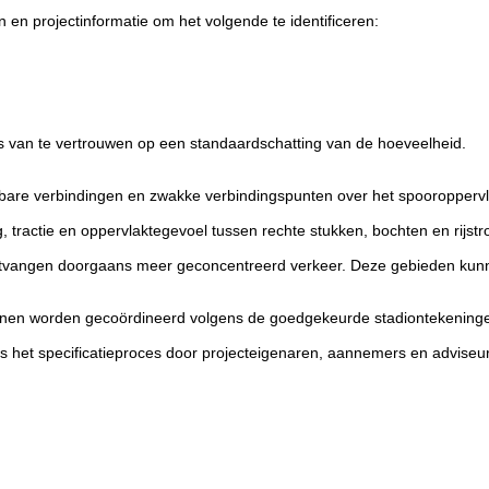
en projectinformatie om het volgende te identificeren:
ats van te vertrouwen op een standaardschatting van de hoeveelheid.
htbare verbindingen en zwakke verbindingspunten over het spooropper
 tractie en oppervlaktegevoel tussen rechte stukken, bochten en rijst
tvangen doorgaans meer geconcentreerd verkeer. Deze gebieden kunne
nen worden gecoördineerd volgens de goedgekeurde stadiontekeningen
s het specificatieproces door projecteigenaren, aannemers en advise