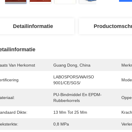
Detailinformatie
Productomschr
etailinformatie
laats Van Herkomst
Guang Dong, China
Merk
LABOSPORS/WA/ISO 
rtificering
Mode
9001/CE/SGS/
PU-Bindmiddel En EPDM-
teriaal:
Opper
Rubberkorrels
tandaard Dikte:
13 Mm Tot 25 Mm
Krach
eksterkte:
0,8 MPa
Verle