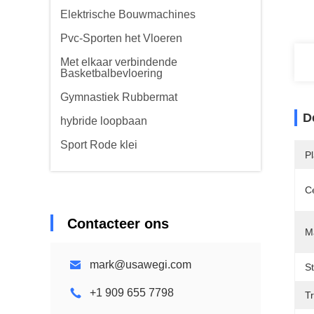
Elektrische Bouwmachines
Pvc-Sporten het Vloeren
Met elkaar verbindende
Basketbalbevloering
Gymnastiek Rubbermat
D
hybride loopbaan
Sport Rode klei
P
Ce
Contacteer ons
Ma
mark@usawegi.com
S
+1 909 655 7798
Tr