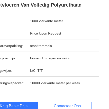
tvloeren Van Volledig Polyurethaan
1000 vierkante meter
Price Upon Request
ardverpakking:
staaltrommels
ngstermijn:
binnen 15 dagen na saldo
gswijze:
L/C, T/T
ringskapaciteit:
10000 vierkante meter per week
Krijg Beste Prijs
Contacteer Ons