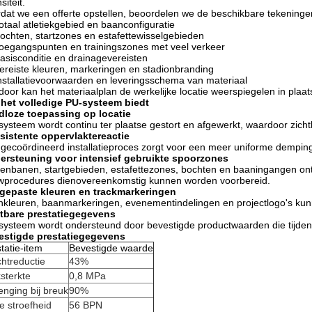
siteit.
dat we een offerte opstellen, beoordelen we de beschikbare tekeningen 
otaal atletiekgebied en baanconfiguratie
ochten, startzones en estafettewisselgebieden
oegangspunten en trainingszones met veel verkeer
asisconditie en drainagevereisten
ereiste kleuren, markeringen en stadionbranding
nstallatievoorwaarden en leveringsschema van materiaal
door kan het materiaalplan de werkelijke locatie weerspiegelen in pla
 het volledige PU-systeem biedt
dloze toepassing op locatie
systeem wordt continu ter plaatse gestort en afgewerkt, waardoor zic
sistente oppervlaktereactie
gecoördineerd installatieproces zorgt voor een meer uniforme demping,
ersteuning voor intensief gebruikte spoorzones
enbanen, startgebieden, estafettezones, bochten en baaningangen on
wprocedures dienovereenkomstig kunnen worden voorbereid.
gepaste kleuren en trackmarkeringen
kleuren, baanmarkeringen, evenementindelingen en projectlogo's kun
tbare prestatiegegevens
systeem wordt ondersteund door bevestigde productwaarden die tijden
estigde prestatiegegevens
tatie-item
Bevestigde waarde
htreductie
43%
sterkte
0,8 MPa
enging bij breuk
90%
e stroefheid
56 BPN