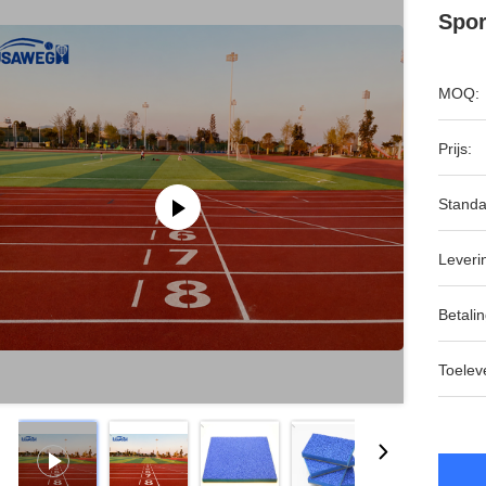
Spor
MOQ:
Prijs:
Standa
Leveri
Betalin
Toeleve