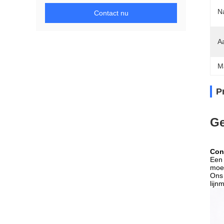
Na
Contact nu
A
M
P
Ge
Cons
Een 
moet
Ons 
lijn