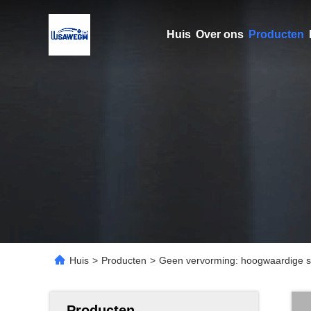
Huis
Over ons
Producten
Huis
>
Producten
>
Geen vervorming: hoogwaardige sp
Producten