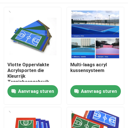
Vlotte Oppervlakte
Multi-laags acryl
Acrylsporten die
kussensysteem
Kleurrijk
Tennisbaangebruik
vloeren
Huis
Aanvraag sturen
Aanvraag sturen
Producten
Video's