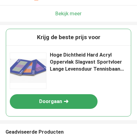
Bekijk meer
Krijg de beste prijs voor
Hoge Dichtheid Hard Acryl
Oppervlak Slagvast Sportvloer
Lange Levensduur Tennisbaan
Coating Duurzaam Basketbal
Bestrating Buiten Stadion
Oplossing Gratis Ontwerp
Ondersteuning Export
Doorgaan
Standaard
Geadviseerde Producten