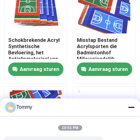
Over Ons
Fabriekstour
Schokbrekende Acryl
Misstap Bestand
Synthetische
Acrylsporten die
Bevloering, het
Badmintonhof
Kwaliteitscontrole
Antislipmateriaal van
Milieuvriendelijk
de Tennisbaanvloer
Gebruik vloeren
Aanvraag sturen
Aanvraag sturen
Neem contact met ons op
Nieuws
Tommy
Gevallen
10:51 PM
Offerte Aanvragen