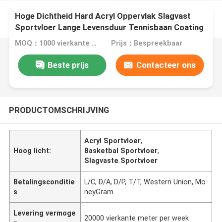
Hoge Dichtheid Hard Acryl Oppervlak Slagvast
Sportvloer Lange Levensduur Tennisbaan Coating
Duurzaam Basketbal Bestrating Buiten Stadion
MOQ：1000 vierkante meter
Prijs：Bespreekbaar
Oplossing Gratis Ontwerp Ondersteuning Export
Standaard
Beste prijs
Contacteer ons
PRODUCTOMSCHRIJVING
Acryl Sportvloer
,
Hoog licht:
Basketbal Sportvloer
,
Slagvaste Sportvloer
Betalingsconditie
L/C, D/A, D/P, T/T, Western Union, Mo
s
neyGram
Levering vermoge
20000 vierkante meter per week