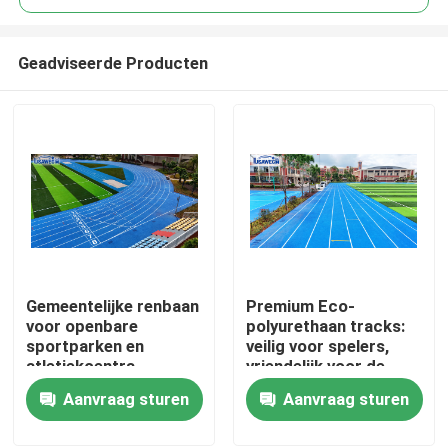
Geadviseerde Producten
Gemeentelijke renbaan
Premium Eco-
Huis
voor openbare
polyurethaan tracks:
sportparken en
veilig voor spelers,
atletiekcentra
vriendelijk voor de
Producten
aarde
Aanvraag sturen
Aanvraag sturen
Video's