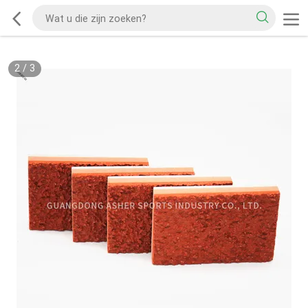
2
/
3