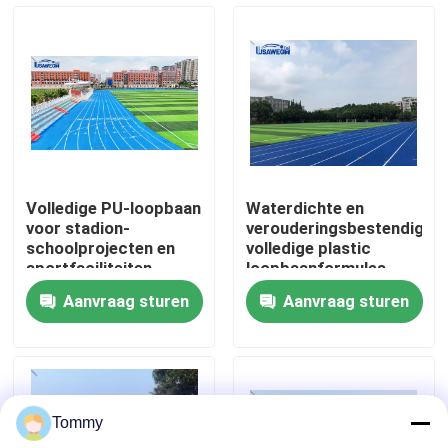
Over Ons
Fabriekstour
Kwaliteitscontrole
Volledige PU-loopbaan
Waterdichte en
voor stadion-
verouderingsbestendige
Neem contact met ons op
schoolprojecten en
volledige plastic
sportfaciliteiten
loopbaanformules
Aanvraag sturen
Aanvraag sturen
Nieuws
Gevallen
Tommy
Offerte Aanvragen