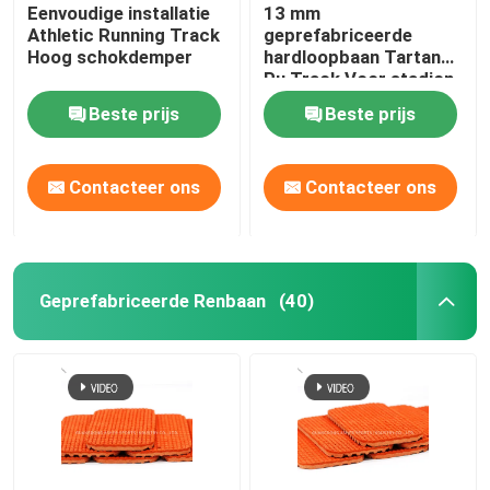
Eenvoudige installatie
13 mm
Athletic Running Track
geprefabriceerde
Hoog schokdemper
hardloopbaan Tartan
Pu Track Voor stadion
en school
Beste prijs
Beste prijs
Contacteer ons
Contacteer ons
Geprefabriceerde Renbaan
(40)