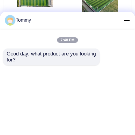
Uitstekende
FIFA-gecertificeerde
Tommy
weerbestandheid
kunstmatige
Kunstgras 50 mm
voetbalvelden
Stapelhoogte Hoge
7:48 PM
flexibiliteit
Beste prijs
Beste prijs
Good day, what product are you looking 
for?
Contacteer ons
Contacteer ons
Bekijk meer
Thuis
Ongeveer ons
Contacteer ons
Desktop Site
Sitemap
Privacybeleid