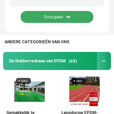
Gras van het tuin het Kunstmatige Gras
Sportvloeren van polyurethaan
ANDERE CATEGORIEËN VAN ONS
Het acrylsporten Vloeren
Kunstmatige Gazontoebehoren
De Rubberrenbaan van EPDM
(49)
Elektrische Bouwmachines
Pvc-Sporten het Vloeren
Met elkaar verbindende Basketbalbevloering
Gemakkelijk te
Langdurige EPDM-