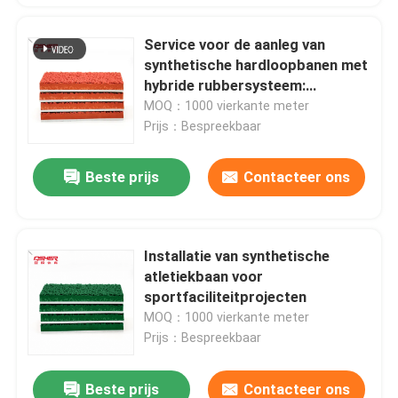
Service voor de aanleg van
synthetische hardloopbanen met
hybride rubbersysteem:
basisbeoordeling,
MOQ：1000 vierkante meter
installatiebegeleiding en
Prijs：Bespreekbaar
aangepaste projectspecificaties
Beste prijs
Contacteer ons
Installatie van synthetische
atletiekbaan voor
sportfaciliteitprojecten
MOQ：1000 vierkante meter
Prijs：Bespreekbaar
Beste prijs
Contacteer ons