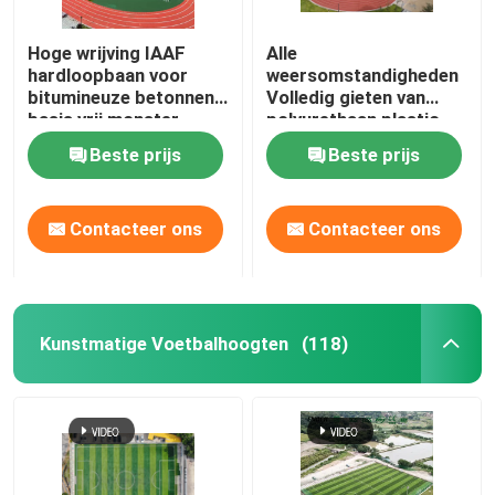
Hoge wrijving IAAF
Alle
hardloopbaan voor
weersomstandigheden
bitumineuze betonnen
Volledig gieten van
basis vrij monster
polyurethaan plastic
startbaan met hoge
Beste prijs
Beste prijs
wrijving
Contacteer ons
Contacteer ons
Kunstmatige Voetbalhoogten
(118)