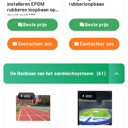
installeren EPDM
rubberloopbaan
rubberen loopbaan op
Gymnastiek Rubbermat
maat met UV-
flexibiliteit
Beste prijs
Beste prijs
hybride loopbaan
Contacteer ons
Contacteer ons
Sport Rode klei
De Renbaan van het sandwichsysteem
(61)