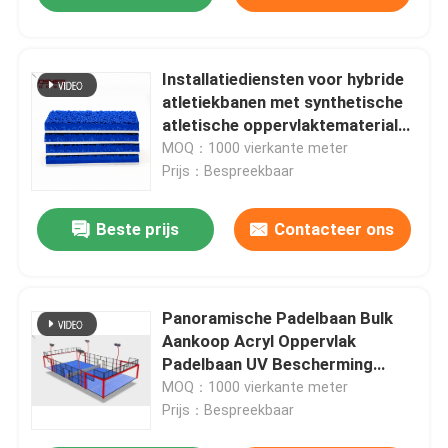
Installatiediensten voor hybride
atletiekbanen met synthetische
atletische oppervlaktematerialen
Technische begeleiding en
MOQ：1000 vierkante meter
projectondersteuning voor
Prijs：Bespreekbaar
scholen, stadions en
sportaannemers
Beste prijs
Contacteer ons
Panoramische Padelbaan Bulk
Aankoop Acryl Oppervlak
Padelbaan UV Bescherming
Achtertuin Innovatieve
MOQ：1000 vierkante meter
Constructie Professioneel Kooi
Prijs：Bespreekbaar
Systeem Paddlebaan Competitie