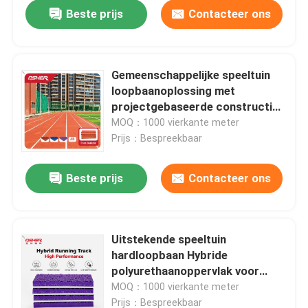
Standaard 8 Jaar Garantie
Beste prijs
Contacteer ons
Gemeenschappelijke speeltuin
loopbaanoplossing met
projectgebaseerde constructie
voor sportprojecten van de
MOQ：1000 vierkante meter
overheid, buurtparken en
Prijs：Bespreekbaar
recreatiecentra
Beste prijs
Contacteer ons
Huis
Uitstekende speeltuin
hardloopbaan Hybride
Producten
polyurethaanoppervlak voor
scholen
MOQ：1000 vierkante meter
Gemeenschapssportgebieden en
Video's
Prijs：Bespreekbaar