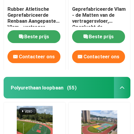
Rubber Atletische
Geprefabriceerde Vlam
Geprefabriceerde
- de Matten van de
Renbaan Aangepaste
vertragersvloer,
Vlam - vertrager
Openlucht de
Baangebruik van
Beste prijs
Beste prijs
Spooroppervlakten
Contacteer ons
Contacteer ons
Polyurethaan loopbaan
(55)