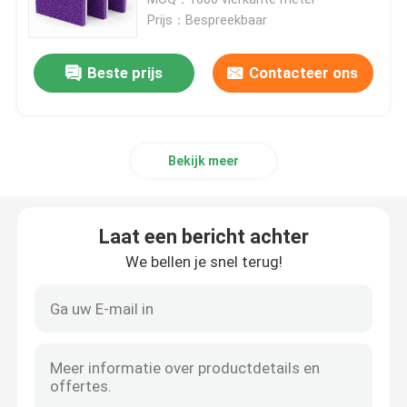
technische begeleiding Custom
Prijs：Bespreekbaar
fabrikant leverancier
De Rubberrenbaan van EPDM
Beste prijs
Contacteer ons
De Renbaan van het sandwichsysteem
Bekijk meer
Geprefabriceerde Renbaan
Polyurethaan loopbaan
Laat een bericht achter
We bellen je snel terug!
Kunstmatige Voetbalhoogten
Padelbaan
Poreuze renbaan