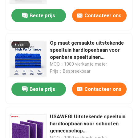
aangepaste sportfaciliteiten
projecten
Beste prijs
Contacteer ons
Over Ons
Fabriekstour
Op maat gemaakte uitstekende
speeltuin hardlopenbaan voor
Kwaliteitscontrole
openbare speeltuinen
Campusbanen en op maat
MOQ：1000 vierkante meter
gemaakte sportfaciliteiten bouw
Prijs：Bespreekbaar
Neem contact met ons op
op maat fabrikant leverancier
Beste prijs
Contacteer ons
Nieuws
Gevallen
USAWEGI Uitstekende speeltuin
hardloopbaan voor school en
gemeenschap
Offerte Aanvragen
sportontwikkelingen met
MOQ：1000 vierkante meter