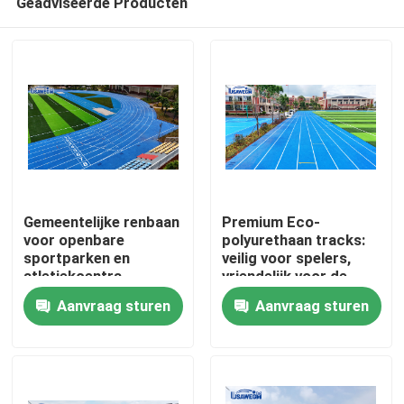
Geadviseerde Producten
Gemeentelijke renbaan
Premium Eco-
voor openbare
polyurethaan tracks:
sportparken en
veilig voor spelers,
atletiekcentra
vriendelijk voor de
Huis
aarde
Aanvraag sturen
Aanvraag sturen
Producten
Video's