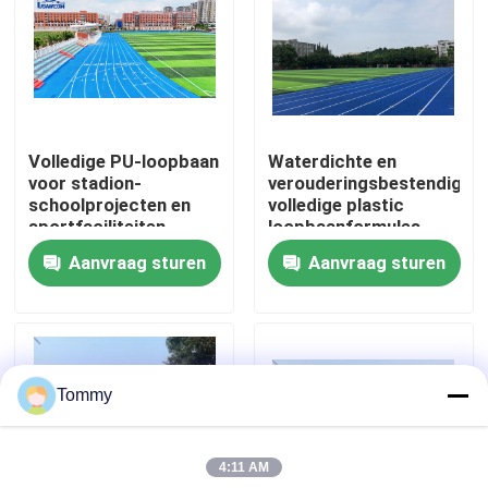
Over Ons
Fabriekstour
Volledige PU-loopbaan
Waterdichte en
voor stadion-
verouderingsbestendige
Kwaliteitscontrole
schoolprojecten en
volledige plastic
sportfaciliteiten
loopbaanformules
Aanvraag sturen
Aanvraag sturen
Neem contact met ons op
Nieuws
Tommy
Gevallen
4:11 AM
Offerte Aanvragen