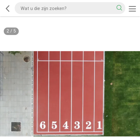
2
/
5