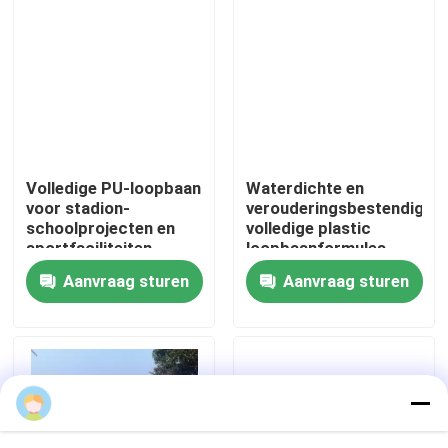
Over Ons
Fabriekstour
Kwaliteitscontrole
Volledige PU-loopbaan
Waterdichte en
voor stadion-
verouderingsbestendige
schoolprojecten en
volledige plastic
Neem contact met ons op
sportfaciliteiten
loopbaanformules
Aanvraag sturen
Aanvraag sturen
Nieuws
Gevallen
Offerte Aanvragen