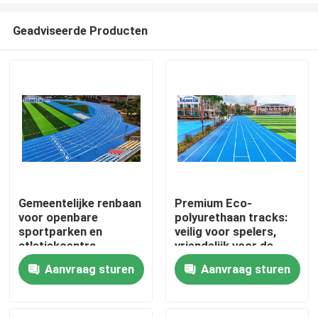
Geadviseerde Producten
Gemeentelijke renbaan
Premium Eco-
voor openbare
polyurethaan tracks:
Huis
sportparken en
veilig voor spelers,
atletiekcentra
vriendelijk voor de
aarde
Aanvraag sturen
Aanvraag sturen
Producten
Video's