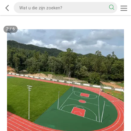
2
/
6