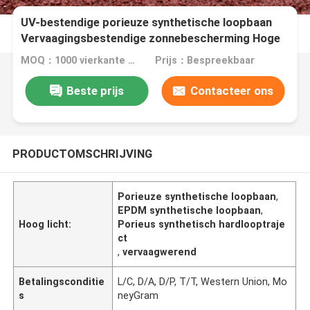
UV-bestendige porieuze synthetische loopbaan
Vervaagingsbestendige zonnebescherming Hoge
dichtheid EPDM
MOQ：1000 vierkante meter
Prijs：Bespreekbaar
Beste prijs
Contacteer ons
PRODUCTOMSCHRIJVING
Porieuze synthetische loopbaan
,
EPDM synthetische loopbaan
,
Hoog licht:
Porieus synthetisch hardlooptraje
ct
,
vervaagwerend
Betalingsconditie
L/C, D/A, D/P, T/T, Western Union, Mo
s
neyGram