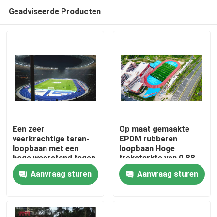
Geadviseerde Producten
Een zeer
Op maat gemaakte
veerkrachtige taran-
EPDM rubberen
loopbaan met een
loopbaan Hoge
Huis
hoge weerstand tegen
treksterkte van 0,88
beschadiging
N/m2
Aanvraag sturen
Aanvraag sturen
Producten
Video's