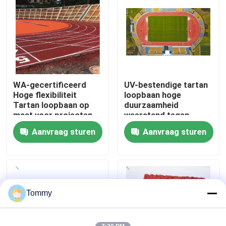
Over Ons
Fabriekstour
WA-gecertificeerd
UV-bestendige tartan
Kwaliteitscontrole
Hoge flexibiliteit
loopbaan hoge
Tartan loopbaan op
duurzaamheid
maat voor projecten
weerstand tegen
Neem contact met ons op
schade
Aanvraag sturen
Aanvraag sturen
Nieuws
Gevallen
Tommy
Offerte Aanvragen