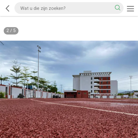
2
/
5