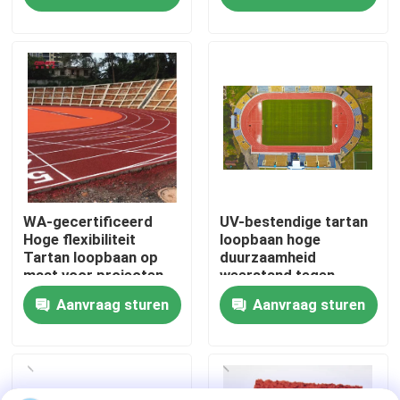
Over Ons
Fabriekstour
Kwaliteitscontrole
Neem contact met ons op
WA-gecertificeerd
UV-bestendige tartan
Hoge flexibiliteit
loopbaan hoge
Tartan loopbaan op
duurzaamheid
maat voor projecten
weerstand tegen
Nieuws
schade
Aanvraag sturen
Aanvraag sturen
Gevallen
Offerte Aanvragen