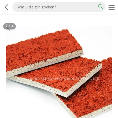
2
/
4