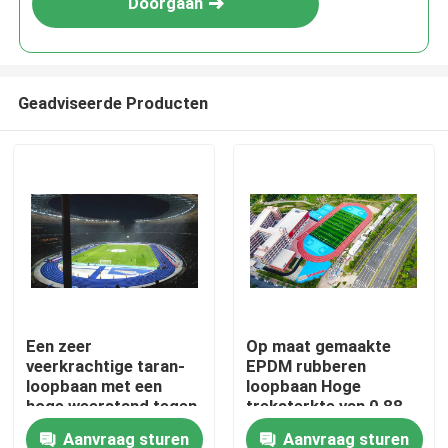
Doorgaan
Geadviseerde Producten
Huis
Een zeer
Op maat gemaakte
veerkrachtige taran-
EPDM rubberen
Producten
loopbaan met een
loopbaan Hoge
hoge weerstand tegen
treksterkte van 0,88
beschadiging
N/m2
Aanvraag sturen
Aanvraag sturen
Video's