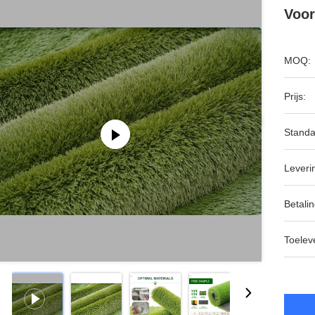
Voor
MOQ:
Prijs:
Standa
Leveri
Betalin
Toeleve