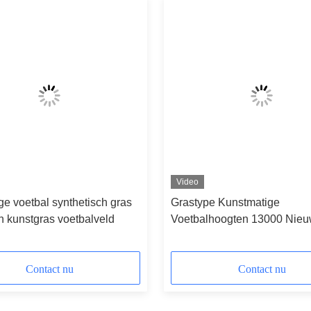
Video
e voetbal synthetisch gras
Grastype Kunstmatige
en kunstgras voetbalveld
Voetbalhoogten 13000 Nie
van Dtex Grondstof
Contact nu
Contact nu