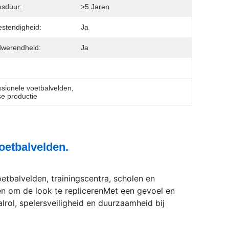
sduur:
>5 Jaren
stendigheid:
Ja
dwerendheid:
Ja
ssionele voetbalvelden
, 
e productie
oetbalvelden.
tbalvelden, trainingscentra, scholen en
en om de look te replicerenMet een gevoel en
alrol, spelersveiligheid en duurzaamheid bij