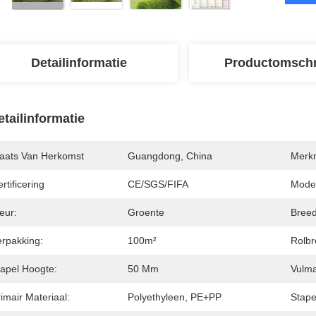
Detailinformatie
Productomschr
etailinformatie
laats Van Herkomst
Guangdong, China
Merk
rtificering
CE/SGS/FIFA
Mode
eur:
Groente
Breed
erpakking:
100m²
Rolbr
tapel Hoogte:
50 Mm
Vulma
imair Materiaal:
Polyethyleen, PE+PP
Stape