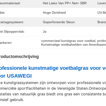
teunmateriaal:
Het Latex Van PP+ Net+ SBR
Leven
kte:
Hoge Dichtheid
UV-Be
rainagesysteem:
Geperforeerde Steun
Bran
ti-Slipoppervlak:
Ja
commercieel kunstgras voor voetbal
, 
profe
arkeren:
Kunstmatige voetbalvelden van Amerikaans
roductomschrijving
ofessionele kunstmatige voetbalgras voor v
or USAWEGI
e kunstgrassystemen zijn ontworpen voor professionele voe
merciële sportfaciliteiten in de Verenigde Staten.Ontworp
staties van natuurlijk gras biedt ons gras een consistente b
ensief gebruik.