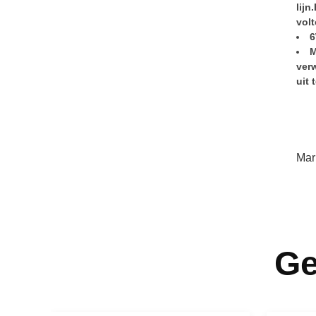
lijn
vol
6
M
ver
uit
Mar
Ge