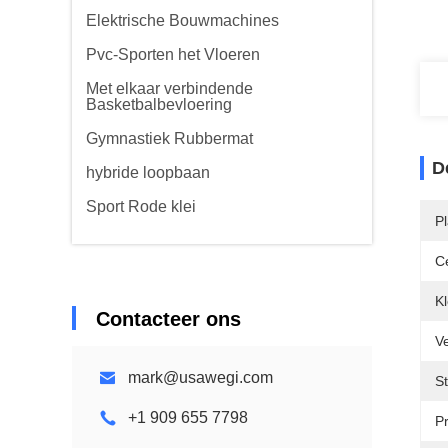
Elektrische Bouwmachines
Pvc-Sporten het Vloeren
Met elkaar verbindende
Basketbalbevloering
Gymnastiek Rubbermat
D
hybride loopbaan
Sport Rode klei
P
Ce
Kl
Contacteer ons
V
mark@usawegi.com
S
+1 909 655 7798
Pr