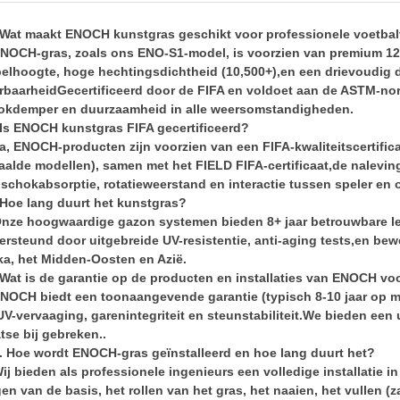
Wat maakt ENOCH kunstgras geschikt voor professionele voetba
NOCH-gras, zoals ons ENO-S1-model, is voorzien van premium 1
pelhoogte, hoge hechtingsdichtheid (10,500+),en een drievoudig
rbaarheidGecertificeerd door de FIFA en voldoet aan de ASTM-nor
okdemper en duurzaamheid in alle weersomstandigheden.
Is ENOCH kunstgras FIFA gecertificeerd?
a, ENOCH-producten zijn voorzien van een FIFA-kwaliteitscertifica
aalde modellen), samen met het FIELD FIFA-certificaat,de nalevin
 schokabsorptie, rotatieweerstand en interactie tussen speler en 
Hoe lang duurt het kunstgras?
nze hoogwaardige gazon systemen bieden 8+ jaar betrouwbare l
rsteund door uitgebreide UV-resistentie, anti-aging tests,en bewe
ka, het Midden-Oosten en Azië.
Wat is de garantie op de producten en installaties van ENOCH vo
NOCH biedt een toonaangevende garantie (typisch 8-10 jaar op ma
UV-vervaaging, garenintegriteit en steunstabiliteit.We bieden een
tse bij gebreken..
. Hoe wordt ENOCH-gras geïnstalleerd en hoe lang duurt het?
ij bieden als professionele ingenieurs een volledige installatie 
en van de basis, het rollen van het gras, het naaien, het vullen (