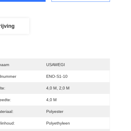
ijving
naam
USAWEGI
lnummer
ENO-S1-10
te:
4,0 M, 2,0 M
eedte:
4,0 M
teriaal:
Polyester
linhoud:
Polyethyleen