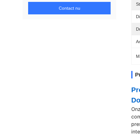
S
Contact nu
Di
D
An
M
P
Pr
Do
Onz
com
pre
int