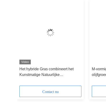
Video
Het hybride Gras combineert het
M-vormig
te
Kunstmatige Natuurlijke
olijfgro
Gecombineerde Gras van
Voetbalhoogten M Shape
Contact nu