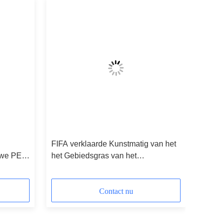
FIFA verklaarde Kunstmatig van het
uwe PE
het Gebiedsgras van het
Grasvoetbal Hoogtetype 55mm
Hoogte
Contact nu