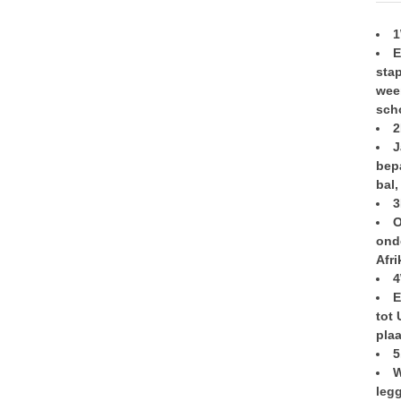
1
E
sta
wee
sch
2
J
bep
bal,
3
O
onde
Afri
4
E
tot 
plaa
5
W
legg