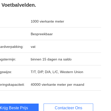
 Voetbalvelden.
1000 vierkante meter
Bespreekbaar
ardverpakking:
vat
ngstermijn:
binnen 15 dagen na saldo
gswijze:
T/T, D/P, D/A, L/C, Western Union
ringskapaciteit:
40000 vierkante meter per maand
Krijg Beste Prijs
Contacteer Ons