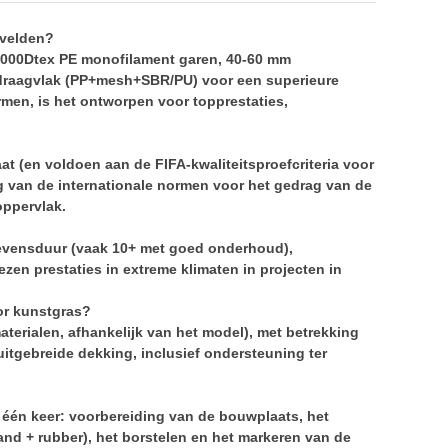
lvelden?
2000Dtex PE monofilament garen, 40-60 mm
 draagvlak (PP+mesh+SBR/PU) voor een superieure
men, is het ontworpen voor topprestaties,
at (en voldoen aan de FIFA-kwaliteitsproefcriteria voor
g van de internationale normen voor het gedrag van de
oppervlak.
evensduur (vaak 10+ met goed onderhoud),
zen prestaties in extreme klimaten in projecten in
or kunstgras?
terialen, afhankelijk van het model), met betrekking
 uitgebreide dekking, inclusief ondersteuning ter
in één keer: voorbereiding van de bouwplaats, het
zand + rubber), het borstelen en het markeren van de