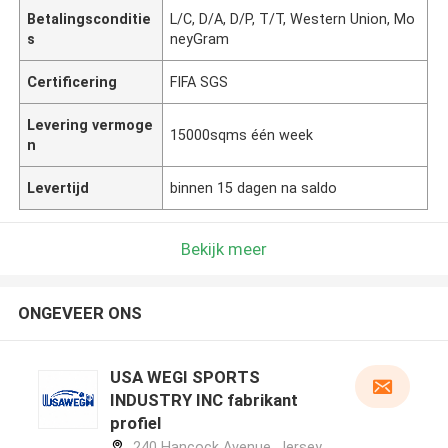
Betalingsconditie
L/C, D/A, D/P, T/T, Western Union, Mo
s
neyGram
Certificering
FIFA SGS
Levering vermoge
15000sqms één week
n
Levertijd
binnen 15 dagen na saldo
Bekijk meer
ONGEVEER ONS
USA WEGI SPORTS
INDUSTRY INC fabrikant
profiel
240 Hancock Avenue, Jersey