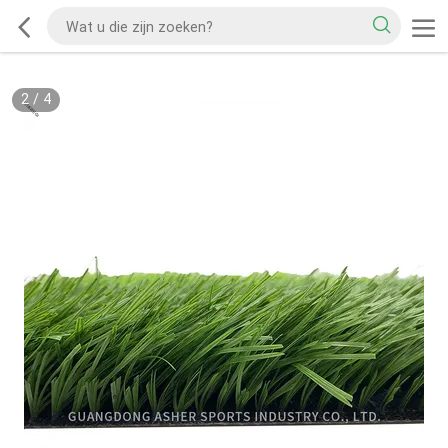
2
/
4