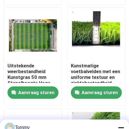
Over Ons
Fabriekstour
Kwaliteitscontrole
Uitstekende
Kunstmatige
Neem contact met ons op
weerbestandheid
voetbalvelden met een
Kunstgras 50 mm
uniforme textuur en
Stapelhoogte Hoge
ziektebestandheid
flexibiliteit
4x25m
Nieuws
Aanvraag sturen
Aanvraag sturen
Gevallen
Offerte Aanvragen
Tommy