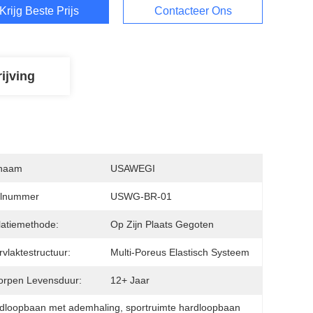
Krijg Beste Prijs
Contacteer Ons
ijving
naam
USAWEGI
lnummer
USWG-BR-01
llatiemethode:
Op Zijn Plaats Gegoten
vlaktestructuur:
Multi-Poreus Elastisch Systeem
orpen Levensduur:
12+ Jaar
rdloopbaan met ademhaling
, 
sportruimte hardloopbaan