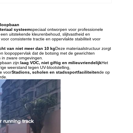
 loopbaan
eriaal systeem
speciaal ontworpen voor professionele
e een uitstekende kleurenbehoud, slijtvastheid en
oor consistente tractie en oppervlakte stabiliteit voor
ht van niet meer dan 10 kg
Deze materiaalstructuur zorgt
een loopoppervlak dat de botsing met de gewrichten
fs in zware omgevingen.
pbaan zijn:
laag VOC, niet giftig en milieuvriendelijk
Het
ige weerstand tegen UV-blootstelling,
e voor
Stadions, scholen en stadssportfaciliteiten
de op
rde.