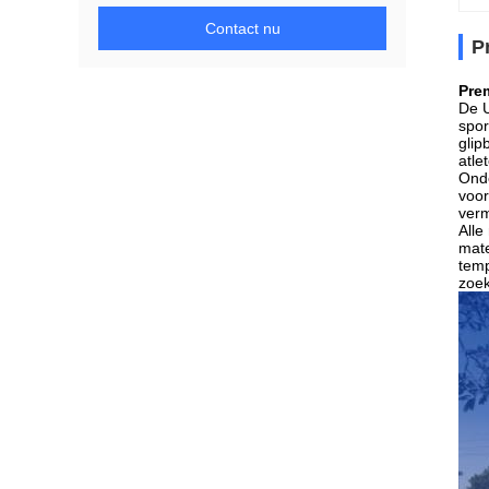
Contact nu
P
Pre
De 
spor
glip
atle
Onde
voor
verm
Alle
mate
temp
zoek