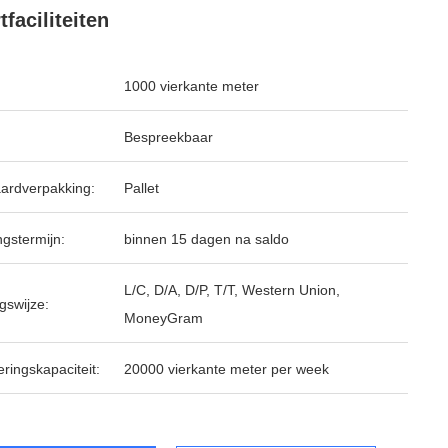
tfaciliteiten
1000 vierkante meter
Bespreekbaar
ardverpakking:
Pallet
ngstermijn:
binnen 15 dagen na saldo
L/C, D/A, D/P, T/T, Western Union,
gswijze:
MoneyGram
ringskapaciteit:
20000 vierkante meter per week