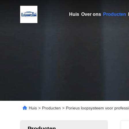
Huis
Over ons
Producten
Huis
>
Producten
>
Porieus loopsysteem voor professio
Producten