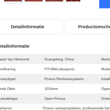
Detailinformatie
Productomschr
etailinformatie
laats Van Herkomst
Guangdong, China
Merk
rtificering
ITF/WA/Labosports
Mode
roducttype:
Poreus Renbaansysteem
Insta
tale Dikte:
1016mm
Opper
ainatietype:
Open-Poreus
Ontw
arkeren:
Poreus renbaansysteem
, 
professionele ha