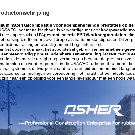
roductomschrijving
mium materiaalcompositie voor adembenemende prestaties op de
USAWEGI ademend loopbaan is vervaardigd met een
hoogwaardig mat
tieve oppervlakken.
UV-gestabiliseerde EPDM-rubbergranulaten
, di
beheersing biedt onder zowel droge als natte omstandigheden.Dit zorgt v
ten tijdens training en wedstrijden met hoge intensiteit.
r het oppervlak maakt het spoorstelsel gebruik van een
met een gewic
 een
meervoudig poreus, adembare samenstelling
Het resultaat is 
indert, de energie terugbrengt verbetert,en behoudt de prestaties zel
 materialen die worden gebruikt in de USAWEGI ademend rubberen loo
riaal systeem is ontworpen voor duurzaamheid buiten en biedt langdur
eratuurschommelingen en veroudering.Het maakt het een ideale keuz
 zijn naar een oplossing voor een lange levensduur met een hoge waa