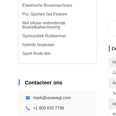
Elektrische Bouwmachines
Pvc-Sporten het Vloeren
Met elkaar verbindende
Basketbalbevloering
Gymnastiek Rubbermat
hybride loopbaan
D
Sport Rode klei
P
Ce
Contacteer ons
P
To
mark@usawegi.com
Dr
+1 909 655 7798
M