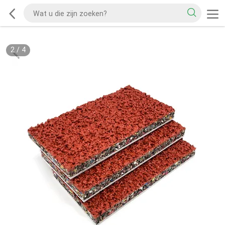
2
/
4