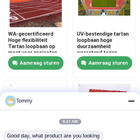
Over Ons
WA-gecertificeerd
UV-bestendige tartan
Fabriekstour
Hoge flexibiliteit
loopbaan hoge
Tartan loopbaan op
duurzaamheid
maat voor projecten
weerstand tegen
Kwaliteitscontrole
schade
Aanvraag sturen
Aanvraag sturen
Neem contact met ons op
Nieuws
Tommy
Gevallen
6:27 AM
Good day, what product are you looking 
Offerte Aanvragen