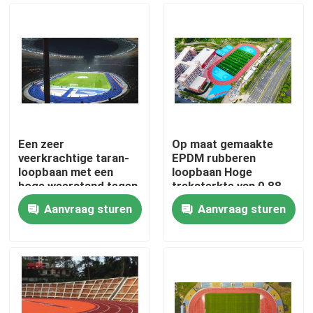
Een zeer
Op maat gemaakte
veerkrachtige taran-
EPDM rubberen
loopbaan met een
loopbaan Hoge
hoge weerstand tegen
treksterkte van 0,88
beschadiging
N/m2
Aanvraag sturen
Aanvraag sturen
Huis
Producten
Video's