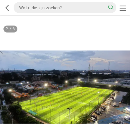
2
/
6