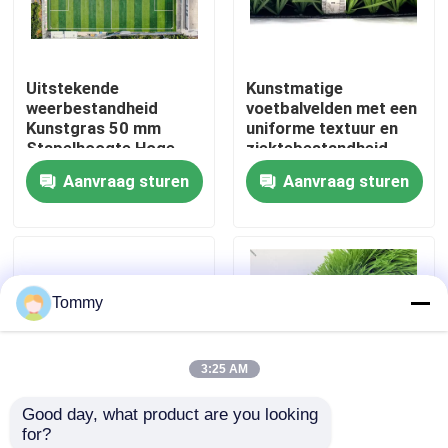
Over Ons
Uitstekende
Kunstmatige
weerbestandheid
voetbalvelden met een
Fabriekstour
Kunstgras 50 mm
uniforme textuur en
Stapelhoogte Hoge
ziektebestandheid
flexibiliteit
4x25m
Aanvraag sturen
Aanvraag sturen
Kwaliteitscontrole
Neem contact met ons op
Tommy
Nieuws
3:25 AM
Gevallen
Good day, what product are you looking 
for?
Offerte Aanvragen
PP-achtergrond
PE Kunstmatige