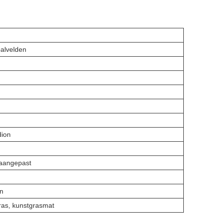
alvelden
dion
aangepast
n
ras, kunstgrasmat