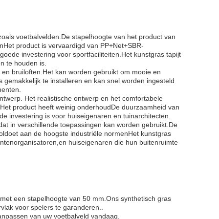
 zoals voetbalvelden.De stapelhoogte van het product van
tenHet product is vervaardigd van PP+Net+SBR-
de investering voor sportfaciliteiten.Het kunstgras tapijt
n te houden is.
n en bruiloften.Het kan worden gebruikt om mooie en
 gemakkelijk te installeren en kan snel worden ingesteld
menten.
ntwerp. Het realistische ontwerp en het comfortabele
as.Het product heeft weinig onderhoudDe duurzaamheid van
e investering is voor huiseigenaren en tuinarchitecten.
 dat in verschillende toepassingen kan worden gebruikt.De
 voldoet aan de hoogste industriële normenHet kunstgras
mentenorganisatoren,en huiseigenaren die hun buitenruimte
met een stapelhoogte van 50 mm.Ons synthetisch gras
lak voor spelers te garanderen..
aanpassen van uw voetbalveld vandaag.