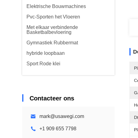
Elektrische Bouwmachines
Pvc-Sporten het Vloeren
Met elkaar verbindende
Basketbalbevloering
Gymnastiek Rubbermat
D
hybride loopbaan
Sport Rode klei
P
Ce
G
Contacteer ons
H
mark@usawegi.com
D
+1 909 655 7798
P