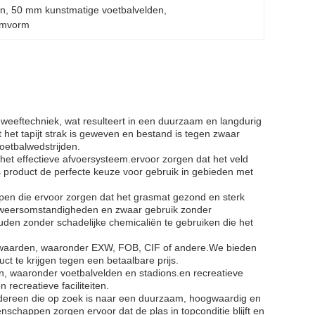
en
, 
50 mm kunstmatige voetbalvelden
, 
tamvorm
weeftechniek, wat resulteert in een duurzaam en langdurig
t het tapijt strak is geweven en bestand is tegen zwaar
oetbalwedstrijden.
het effectieve afvoersysteem.ervoor zorgen dat het veld
s product de perfecte keuze voor gebruik in gebieden met
en die ervoor zorgen dat het grasmat gezond en sterk
de weersomstandigheden en zwaar gebruik zonder
den zonder schadelijke chemicaliën te gebruiken die het
voorwaarden, waaronder EXW, FOB, CIF of andere.We bieden
ct te krijgen tegen een betaalbare prijs.
, waaronder voetbalvelden en stadions.en recreatieve
 recreatieve faciliteiten.
iedereen die op zoek is naar een duurzaam, hoogwaardig en
schappen zorgen ervoor dat de plas in topconditie blijft en