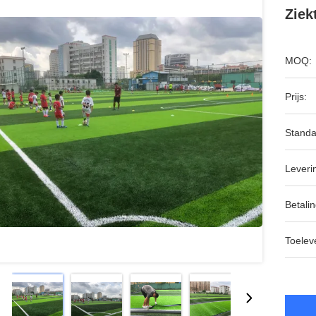
Ziek
MOQ:
Prijs:
Standa
Leveri
Betalin
Toeleve