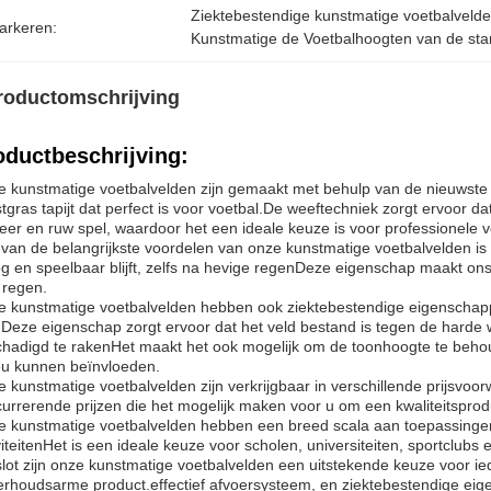
Ziektebestendige kunstmatige voetbalveld
arkeren:
Kunstmatige de Voetbalhoogten van de s
roductomschrijving
oductbeschrijving:
 kunstmatige voetbalvelden zijn gemaakt met behulp van de nieuwste 
tgras tapijt dat perfect is voor voetbal.De weeftechniek zorgt ervoor da
eer en ruw spel, waardoor het een ideale keuze is voor professionele v
van de belangrijkste voordelen van onze kunstmatige voetbalvelden is 
g en speelbaar blijft, zelfs na hevige regenDeze eigenschap maakt on
 regen.
 kunstmatige voetbalvelden hebben ook ziektebestendige eigenschapp
ft.Deze eigenschap zorgt ervoor dat het veld bestand is tegen de har
hadigd te rakenHet maakt het ook mogelijk om de toonhoogte te behou
eu kunnen beïnvloeden.
 kunstmatige voetbalvelden zijn verkrijgbaar in verschillende prijs
urrerende prijzen die het mogelijk maken voor u om een kwaliteitsprodu
 kunstmatige voetbalvelden hebben een breed scala aan toepassingen
viteitenHet is een ideale keuze voor scholen, universiteiten, sportclubs en
slot zijn onze kunstmatige voetbalvelden een uitstekende keuze voor 
rhoudsarme product.effectief afvoersysteem, en ziektebestendige eigen