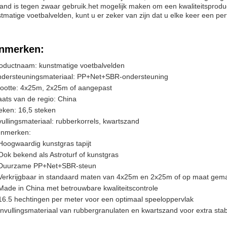
and is tegen zwaar gebruik.het mogelijk maken om een kwaliteitsproduc
tmatige voetbalvelden, kunt u er zeker van zijn dat u elke keer een perf
nmerken:
oductnaam: kunstmatige voetbalvelden
dersteuningsmateriaal: PP+Net+SBR-ondersteuning
ootte: 4x25m, 2x25m of aangepast
aats van de regio: China
eken: 16,5 steken
vullingsmateriaal: rubberkorrels, kwartszand
nmerken:
Hoogwaardig kunstgras tapijt
Ook bekend als Astroturf of kunstgras
Duurzame PP+Net+SBR-steun
Verkrijgbaar in standaard maten van 4x25m en 2x25m of op maat gem
Made in China met betrouwbare kwaliteitscontrole
16.5 hechtingen per meter voor een optimaal speeloppervlak
Invullingsmateriaal van rubbergranulaten en kwartszand voor extra stabil