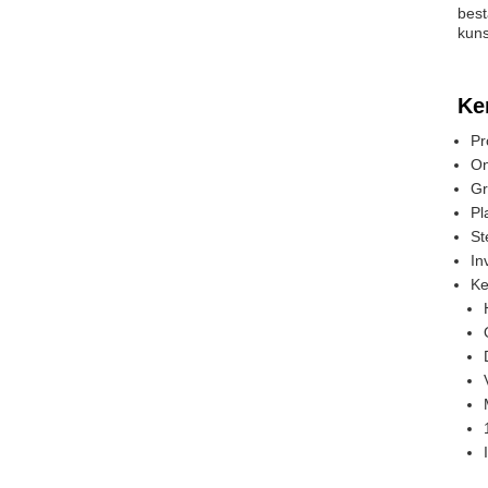
best
kuns
Ke
Pr
On
Gr
Pl
St
In
Ke