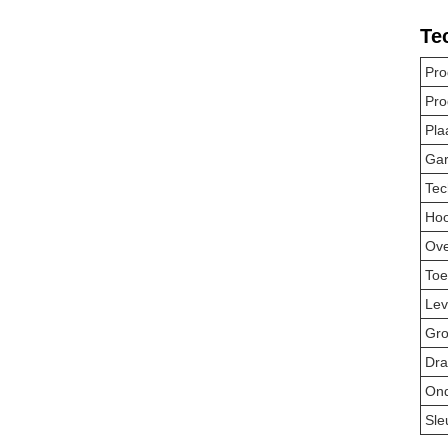
Te
Pro
Pr
Pla
Ga
Tec
Hoo
Ove
Toe
Lev
Gro
Dra
Ond
Sle