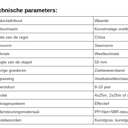
chnische parameters:
ductattribuut
Waarde
oductnaam
Kunstmatige voetb
ats van de regio
China
rnvorm
Stamvorm
hniek
Weeftechniek
gte van de stapel
50 mm
rige goederen
Ziekteweerstand
passing
Voetbalvelden/sta
ensduur
8-10 jaar
otte
4x25m, 2x25m of 
inagesysteem
Effectief
ersteuningsmateriaal
PP+Net+SBR-steu
utelwoorden
Kunstgras, kunstg