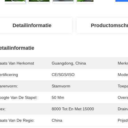
Detailinformatie
Productomschr
etailinformatie
laats Van Herkomst
Guangdong, China
Merk
rtificering
CE/SGS/ISO
Mode
arenvorm:
Stamvorm
Toepa
oogte Van De Stapel:
50 Mm
Overi
tex:
8000 Tot En Met 15000
Drain
laats Van De Regio:
China
Prijsd