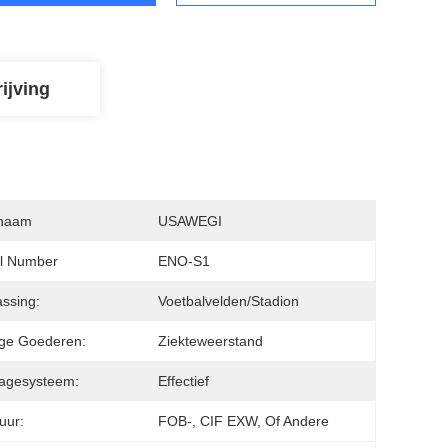
ijving
naam
USAWEGI
l Number
ENO-S1
ssing:
Voetbalvelden/stadion
ge Goederen:
Ziekteweerstand
agesysteem:
Effectief
uur:
FOB-, CIF EXW, Of Andere