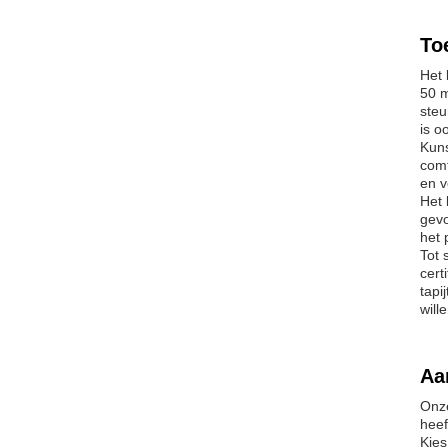
To
Het 
50 m
steu
is o
Kuns
comf
en v
Het 
gevo
het 
Tot 
cert
tapi
will
Aa
Onze
heef
Kies