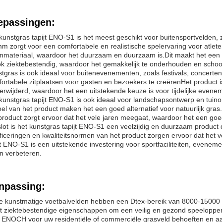
epassingen:
kunstgras tapijt ENO-S1 is het meest geschikt voor buitensportvelden,
m zorgt voor een comfortabele en realistische spelervaring voor atle
nmateriaal, waardoor het duurzaam en duurzaam is.Dit maakt het een goe
ok ziektebestendig, waardoor het gemakkelijk te onderhouden en schoo
tgras is ook ideaal voor buitenevenementen, zoals festivals, concerte
ortabele zitplaatsen voor gasten en bezoekers te creërenHet product is
erwijderd, waardoor het een uitstekende keuze is voor tijdelijke evene
kunstgras tapijt ENO-S1 is ook ideaal voor landschapsontwerp en tuino
el van het product maken het een goed alternatief voor natuurlijk gr
product zorgt ervoor dat het vele jaren meegaat, waardoor het een goed
slot is het kunstgras tapijt ENO-S1 een veelzijdig en duurzaam product
ificeringen en kwaliteitsnormen van het product zorgen ervoor dat het
jt ENO-S1 is een uitstekende investering voor sportfaciliteiten, evene
en verbeteren.
npassing:
 kunstmatige voetbalvelden hebben een Dtex-bereik van 8000-15000 
t ziektebestendige eigenschappen om een veilig en gezond speelopperv
 ENOCH voor uw residentiële of commerciële grasveld behoeften en 