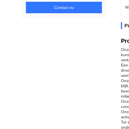
M
Contact nu
P
Pr
Onze
kuns
verk
Een 
droo
veel
Onze
blij
besc
mili
Onze
conc
Onze
acti
Tot 
onde