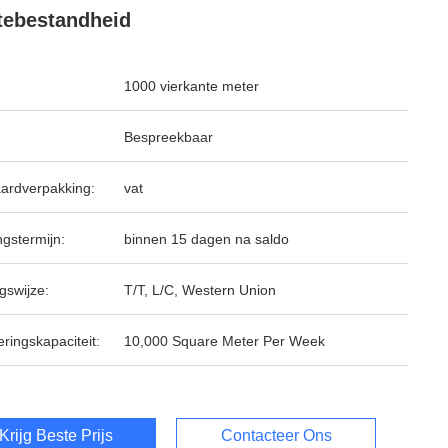
tebestandheid
1000 vierkante meter
Bespreekbaar
ardverpakking:
vat
ngstermijn:
binnen 15 dagen na saldo
gswijze:
T/T, L/C, Western Union
ringskapaciteit:
10,000 Square Meter Per Week
Krijg Beste Prijs
Contacteer Ons