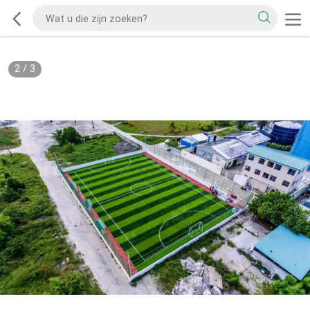
2
/
3