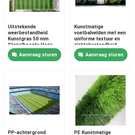
Over Ons
Uitstekende
Kunstmatige
weerbestandheid
voetbalvelden met een
Fabriekstour
Kunstgras 50 mm
uniforme textuur en
Stapelhoogte Hoge
ziektebestandheid
flexibiliteit
4x25m
Aanvraag sturen
Aanvraag sturen
Kwaliteitscontrole
Neem contact met ons op
Nieuws
Gevallen
Offerte Aanvragen
PP-achtergrond
PE Kunstmatige