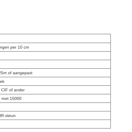
e
ingen per 10 cm
25m of aangepast
iek
CIF of ander
n met 15000
R-steun