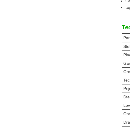
Cé
ta
Te
Par
Ste
Pla
Ga
Gro
Tec
Pri
Dte
Lev
Ond
Dra