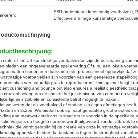
SBR ondersteunt kunstmatig voetbalveld
, 
P
arkeren:
Effectieve drainage kunstmatige voetbalvel
roductomschrijving
oductbeschrijving:
 state-of-the-art kunstmatige voetbalvelden zijn de belichaming van in
en bieden een ongeëvenaarde spel ervaring.Of u nu een lokale voetbalcl
tgrasmatten bieden een duurzame,een professioneel oppervlak dat ze
unstmatige voetbalvelden zijn voorzien van een genereuze stapelhoog
e prestaties van natuurlijk gras te reproduceren. This optimal height no
icient cushioning and bounce but also ensures a realistic aesthetic that
an cruciaal belang om de spelers het juiste niveau van comfort en veilig
lijkertijd een stabiele en consistente balrol mogelijk te maken.
t we weten dat elk voetbalveld of stadion zijn eigen afmetingen heef
4x25m en 2x25m.We bieden ook op maat gemaakte grootte opties om e
ijding aan maatwerk stelt ons in staat om te voorzien in de specifieke
allatie volgens de hoogste normen wordt uitgevoerd zonder afbreuk te d
echniek die wordt gebruikt bij de creatie van onze kunstmatige voetba
krachtig oppervlak bieden dat bestand is tegen de strengheid van inte