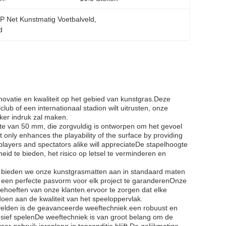
P Net Kunstmatig Voetbalveld
, 
d
novatie en kwaliteit op het gebied van kunstgras.Deze
ub of een internationaal stadion wilt uitrusten, onze
ker indruk zal maken.
te van 50 mm, die zorgvuldig is ontworpen om het gevoel
t only enhances the playability of the surface by providing
 players and spectators alike will appreciateDe stapelhoogte
heid te bieden, het risico op letsel te verminderen en
t, bieden we onze kunstgrasmatten aan in standaard maten
en perfecte pasvorm voor elk project te garanderenOnze
 behoeften van onze klanten.ervoor te zorgen dat elke
oen aan de kwaliteit van het speeloppervlak.
lvelden is de geavanceerde weeftechniek.een robuust en
nsief spelenDe weeftechniek is van groot belang om de