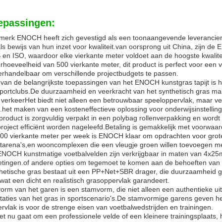
epassingen:
merk ENOCH heeft zich gevestigd als een toonaangevende leveranci
ls bewijs van hun inzet voor kwaliteit.van oorsprong uit China, zijn de 
en ISO, waardoor elke vierkante meter voldoet aan de hoogste kwalit
rhoeveelheid van 500 vierkante meter, dit product is perfect voor een 
rhandelbaar om verschillende projectbudgets te passen.
van de belangrijkste toepassingen van het ENOCH kunstgras tapijt is 
portclubs.De duurzaamheid en veerkracht van het synthetisch gras ma
 verkeerHet biedt niet alleen een betrouwbaar speeloppervlak, maar ver
.het maken van een kosteneffectieve oplossing voor onderwijsinstellinge
product is zorgvuldig verpakt in een polybag rollenverpakking en wordt 
roject efficiënt worden nageleefd.Betaling is gemakkelijk met voorwaa
00 vierkante meter per week is ENOCH klaar om opdrachten voor grot
tarena's,en wooncomplexen die een vleugje groen willen toevoegen me
NOCH kunstmatige voetbalvelden zijn verkrijgbaar in maten van 4x25
tingen.of andere opties om tegemoet te komen aan de behoeften van 
hetische gras bestaat uit een PP+Net+SBR drager, die duurzaamheid g
wat een dicht en realistisch grasoppervlak garandeert.
orm van het garen is een stamvorm, die niet alleen een authentieke uit
taties van het gras in sportscenario's.De stamvormige garens geven h
rvlak is voor de strenge eisen van voetbalwedstrijden en trainingen.
et nu gaat om een professionele velde of een kleinere trainingsplaats,