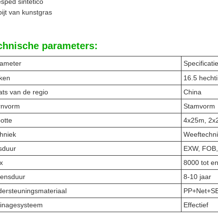
sped sintético
pijt van kunstgras
chnische parameters:
ameter
Specificati
ken
16.5 hecht
ats van de regio
China
rnvorm
Stamvorm
otte
4x25m, 2x
hniek
Weeftechn
jsduur
EXW, FOB, 
x
8000 tot e
ensduur
8-10 jaar
ersteuningsmateriaal
PP+Net+SB
inagesysteem
Effectief