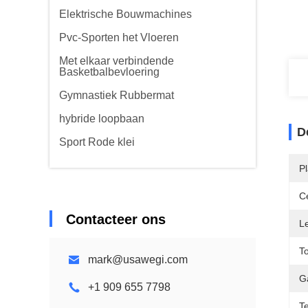
Elektrische Bouwmachines
Pvc-Sporten het Vloeren
Met elkaar verbindende
Basketbalbevloering
Gymnastiek Rubbermat
hybride loopbaan
D
Sport Rode klei
P
Ce
Contacteer ons
L
T
mark@usawegi.com
G
+1 909 655 7798
T