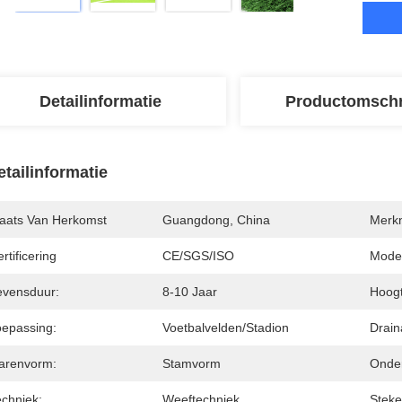
Detailinformatie
Productomschr
etailinformatie
laats Van Herkomst
Guangdong, China
Merk
rtificering
CE/SGS/ISO
Mode
evensduur:
8-10 Jaar
Hoogt
oepassing:
Voetbalvelden/stadion
Drain
arenvorm:
Stamvorm
Onder
echniek:
Weeftechniek
Steke