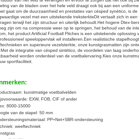
nsduur van het veld te verlengen en ervoor te zorgen dat het ook bij zwa
eling van de bladen over het hele veld draagt ook bij aan een uniforme
het gaat om de duurzaamheid en prestaties van césped synético, is de D
waardige vezel met een uitstekende treksterkteDit vertaalt zich in een
ragen terwijl het zijn structuur en uiterlijk behoudt.Het hogere Dtex-be
eg zijn om na compressie weer op te springen, het behoud van de integr
om, het product Artificial Football Pitches is een uitstekende oplossing
rofessioneel speeloppervlak wil installeren.Een realistische stapelho
technieken en superieure vezelsterkte, onze kunstgrasmatten zijn on
.Met de integratie van césped sintético, de voordelen van laag onderh
kbaarheid worden onderdeel van de voetbalervaring.Kies onze kunstm
uw sportfaciliteit.
nmerken:
oductnaam: kunstmatige voetbalvelden
ijsvoorwaarde: EXW, FOB, CIF of ander
ex: 8000-15000
ogte van de stapel: 50 mm
dersteuningsmateriaal: PP+Net+SBR-ondersteuning
chniek: weeftechniek
nstgras