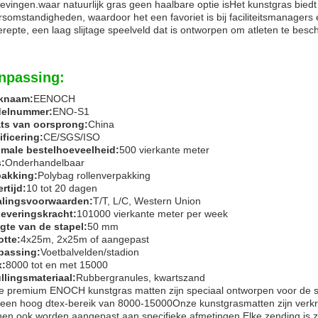
vingen.waar natuurlijk gras geen haalbare optie isHet kunstgras biedt
somstandigheden, waardoor het een favoriet is bij faciliteitsmanagers
repte, een laag slijtage speelveld dat is ontworpen om atleten te besc
npassing:
knaam:
EENOCH
elnummer:
ENO-S1
ats van oorsprong:
China
ificering:
CE/SGS/ISO
imale bestelhoeveelheid:
500 vierkante meter
s:
Onderhandelbaar
pakking:
Polybag rollenverpakking
rtijd:
10 tot 20 dagen
alingsvoorwaarden:
T/T, L/C, Western Union
leveringskracht:
101000 vierkante meter per week
gte van de stapel:
50 mm
otte:
4x25m, 2x25m of aangepast
passing:
Voetbalvelden/stadion
x:
8000 tot en met 15000
llingsmateriaal:
Rubbergranules, kwartszand
 premium ENOCH kunstgras matten zijn speciaal ontworpen voor de st
een hoog dtex-bereik van 8000-15000Onze kunstgrasmatten zijn verk
en ook worden aangepast aan specifieke afmetingen.Elke zending is zo