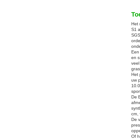
To
Het 
S1 a
SGS 
orde
onde
Een 
en s
veel
gras
Het 
uw p
10.0
spor
De E
afme
synt
cm, 
De v
pres
oppe
Of h