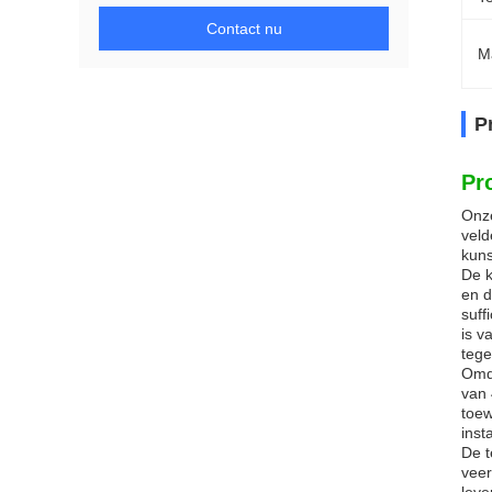
Contact nu
M
P
Pr
Onze
veld
kuns
De k
en d
suff
is v
tege
Omda
van 
toew
inst
De t
veer