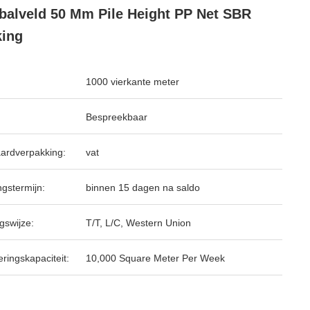
balveld 50 Mm Pile Height PP Net SBR
ing
1000 vierkante meter
Bespreekbaar
ardverpakking:
vat
ngstermijn:
binnen 15 dagen na saldo
gswijze:
T/T, L/C, Western Union
ringskapaciteit:
10,000 Square Meter Per Week