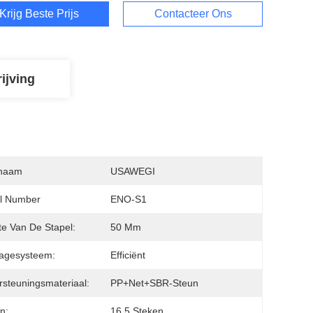
Krijg Beste Prijs
Contacteer Ons
ijving
naam
USAWEGI
l Number
ENO-S1
e Van De Stapel:
50 Mm
agesysteem:
Efficiënt
steuningsmateriaal:
PP+Net+SBR-Steun
n:
16.5 Steken