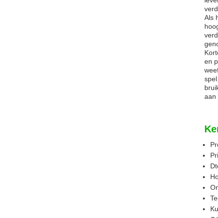
leve
verd
Als 
hoog
verd
geno
Kort
en p
weef
spel
brui
aan 
Ke
Pr
Pr
Dt
Ho
On
Te
Ku