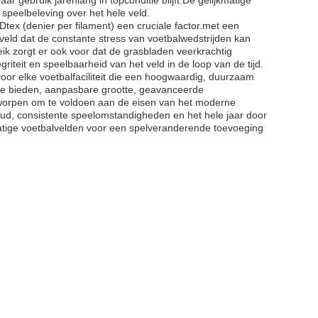
ar gebruik jarenlang in topconditie blijft.De gelijkmatige
 speelbeleving over het hele veld.
tex (denier per filament) een cruciale factor.met een
 veld dat de constante stress van voetbalwedstrijden kan
reik zorgt er ook voor dat de grasbladen veerkrachtig
iteit en speelbaarheid van het veld in de loop van de tijd.
 voor elke voetbalfaciliteit die een hoogwaardig, duurzaam
ogte bieden, aanpasbare grootte, geavanceerde
tworpen om te voldoen aan de eisen van het moderne
oud, consistente speelomstandigheden en het hele jaar door
atige voetbalvelden voor een spelveranderende toevoeging