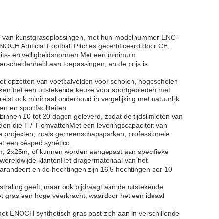
er van kunstgrasoplossingen, met hun modelnummer ENO-
ENOCH Artificial Football Pitches gecertificeerd door CE,
eits- en veiligheidsnormen.Met een minimum
verscheidenheid aan toepassingen, en de prijs is
het opzetten van voetbalvelden voor scholen, hogescholen
ken het een uitstekende keuze voor sportgebieden met
eist ook minimaal onderhoud in vergelijking met natuurlijk
n en sportfaciliteiten.
binnen 10 tot 20 dagen geleverd, zodat de tijdslimieten van
rden die T / T omvattenMet een leveringscapaciteit van
e projecten, zoals gemeenschapsparken, professionele
t een césped synético.
m, 2x25m, of kunnen worden aangepast aan specifieke
wereldwijde klantenHet dragermateriaal van het
arandeert en de hechtingen zijn 16,5 hechtingen per 10
straling geeft, maar ook bijdraagt aan de uitstekende
et gras een hoge veerkracht, waardoor het een ideaal
 het ENOCH synthetisch gras past zich aan in verschillende