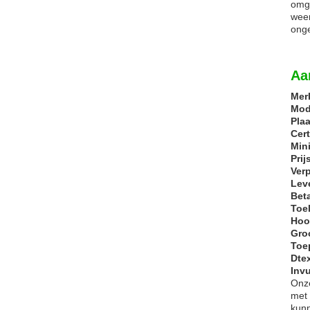
omge
weer
onge
Aa
Mer
Mod
Pla
Cert
Min
Prij
Ver
Leve
Bet
Toe
Hoo
Gro
Toe
Dte
Invu
Onze
met 
kunn