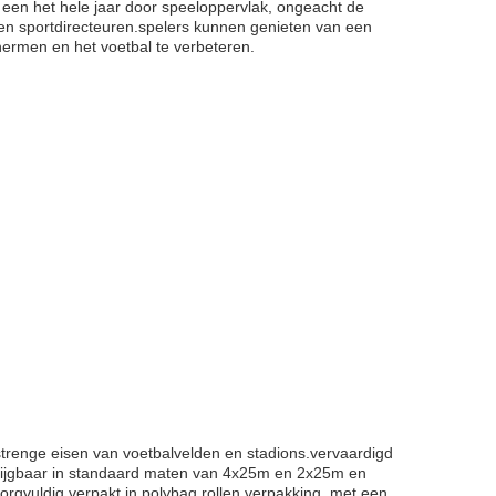
 een het hele jaar door speeloppervlak, ongeacht de
 en sportdirecteuren.spelers kunnen genieten van een
hermen en het voetbal te verbeteren.
renge eisen van voetbalvelden en stadions.vervaardigd
rijgbaar in standaard maten van 4x25m en 2x25m en
rgvuldig verpakt in polybag rollen verpakking, met een