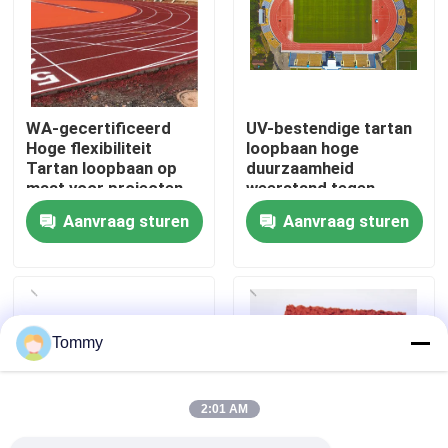
Over Ons
Fabriekstour
WA-gecertificeerd
UV-bestendige tartan
Hoge flexibiliteit
loopbaan hoge
Tartan loopbaan op
duurzaamheid
Kwaliteitscontrole
maat voor projecten
weerstand tegen
schade
Aanvraag sturen
Aanvraag sturen
Neem contact met ons op
Nieuws
Tommy
Gevallen
2:01 AM
Offerte Aanvragen