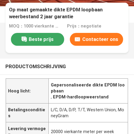
Op maat gemaakte dikte EPDM loopbaan
weerbestand 2 jaar garantie
MOQ：1000 vierkante meter
Prijs：negotiate
Beste prijs
Contacteer ons
PRODUCTOMSCHRIJVING
Gepersonaliseerde dikte EPDM loo
Hoog licht:
pbaan
,
EPDM-hardloopweerstand
Betalingsconditie
L/C, D/A, D/P, T/T, Western Union, Mo
s
neyGram
Levering vermoge
20000 vierkante meter per week