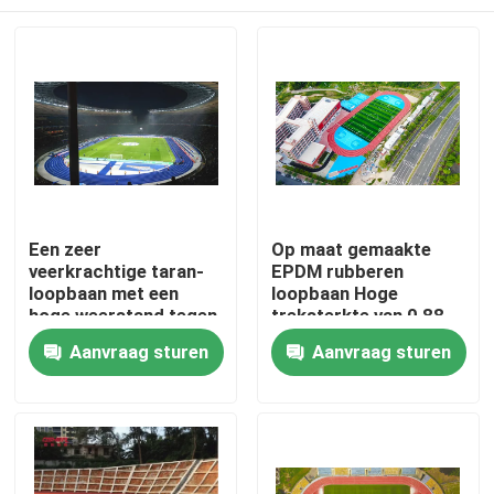
Een zeer
Op maat gemaakte
veerkrachtige taran-
EPDM rubberen
loopbaan met een
loopbaan Hoge
hoge weerstand tegen
treksterkte van 0,88
beschadiging
N/m2
Huis
Aanvraag sturen
Aanvraag sturen
Producten
Video's