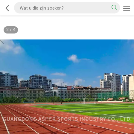
2
/
4