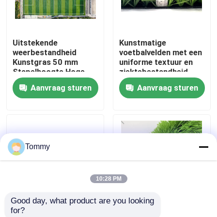
Over Ons
Uitstekende
Kunstmatige
weerbestandheid
voetbalvelden met een
Fabriekstour
Kunstgras 50 mm
uniforme textuur en
Stapelhoogte Hoge
ziektebestandheid
flexibiliteit
4x25m
Aanvraag sturen
Aanvraag sturen
Kwaliteitscontrole
Neem contact met ons op
Tommy
Nieuws
10:28 PM
Gevallen
Good day, what product are you looking 
for?
Offerte Aanvragen
PP-achtergrond
PE Kunstmatige