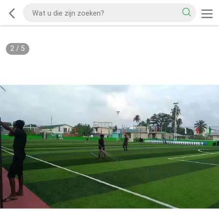
2
/
5