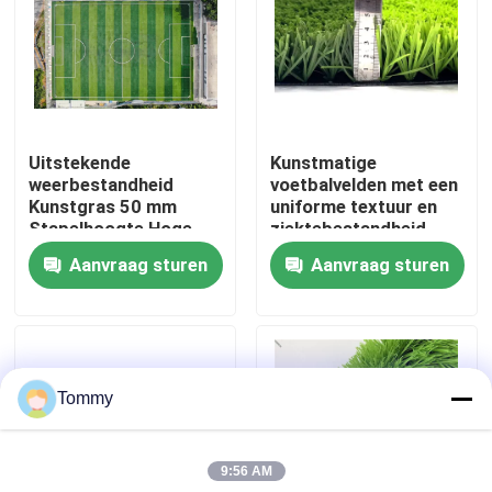
Over Ons
Fabriekstour
Uitstekende
Kunstmatige
weerbestandheid
voetbalvelden met een
Kwaliteitscontrole
Kunstgras 50 mm
uniforme textuur en
Stapelhoogte Hoge
ziektebestandheid
flexibiliteit
4x25m
Aanvraag sturen
Aanvraag sturen
Neem contact met ons op
Nieuws
Tommy
Gevallen
9:56 AM
Offerte Aanvragen