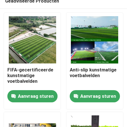
Geadviseerde Producten
FIFA-gecertificeerde
Anti-slip kunstmatige
kunstmatige
voetbalvelden
voetbalvelden
Huis
Aanvraag sturen
Aanvraag sturen
Producten
Video's