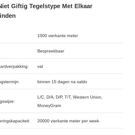
Niet Giftig Tegelstype Met Elkaar
inden
1000 vierkante meter
Bespreekbaar
ardverpakking:
vat
ngstermijn:
binnen 15 dagen na saldo
L/C, D/A, D/P, T/T, Western Union,
gswijze:
MoneyGram
ringskapaciteit:
20000 vierkante meter per week