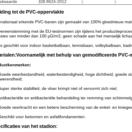
ndwaarde
GB 8624-2012
-
-
eiding tot de PVC-oppervlakte
rnationaal erkende PVC-banen zijn gemaakt van 100% gloednieuw mate
vereenstemming met de EU-testnormen zijn tijdens het productieproces
sies van minder dan 100 μG/m3, geen schade aan het menselijk licha
is geschikt voor indoor basketbalbaan, tennisbaan, volleybalbaan, bad
erialen:Voornamelijk met behulp van gemodificeerde PVC-ma
ductkenmerken:
Goede weerbestandheid, waterbestendigheid, hoge dichtheid, goede stabi
werendheid;
Super sterke stabiliteit, de vloer krimpt niet of vervormt zich niet;
Antibacteriële en antibacteriële behandeling ter remming van schimmelg
Goede veerkracht en een betere bescherming van de enkel- en kniegew
Geschikt voor betonnen en asfaltfondamenten.
cificaties van het stadion: