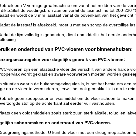
Gebruik een V-vormige graafmachine om vanaf het midden van de verbin
rdikte.Sluit de voedingsbron aan en verhit de lasmachine tot 200-220 °
aatst en wordt de 3 mm lasstaaf vanaf de bovenkant van het gewricht 
Nadat de lasstaaf is afgekoeld, moet u met een schop de overtollige las
Nadat de lijm volledig is gebonden, dient onmiddellijk het eerste onder
oltooiing.
ruik en onderhoud van PVC-vloeren voor binnenshuizen:
orzorgsmaatregelen voor dagelijks gebruik van PVC-vloeren:
PVC-vloeren zijn een elastische vloer die verschilt van andere harde
roppervlak wordt gekrast en zware voorwerpen moeten worden gesleep
In situaties waarin de buitenomgeving vies is, is het het beste om een
tage op de vloer te verminderen, terwijl het ook gemakkelijk is om te rein
Gebruik geen zeeppoeder en wasmiddel om de vloer schoon te maken, wan
verzorgde stof op de achterkant zal eerder vuil vasthouden.
Plaats geen oplosmiddelen zoals sterk zuur, sterk alkalie, toluol en lak
gelijks schoonmaken en onderhoud van PVC-vloeren:
Droogreinigingsmethode: U kunt de vloer met een droog mop schoonmake