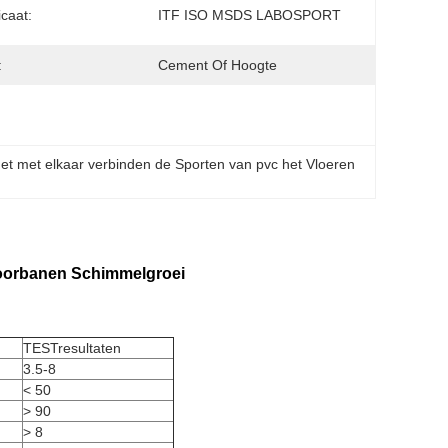
icaat:
ITF ISO MSDS LABOSPORT
:
Cement Of Hoogte
et met elkaar verbinden de Sporten van pvc het Vloeren
oorbanen Schimmelgroei
TESTresultaten
3.5-8
< 50
> 90
> 8