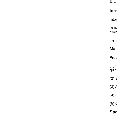
Bra
Inl
Inte
In o
emis
Het 
Mat
Pro
(1) 
glad
(2) 
(3) 
(4) 
(5) 
Spe