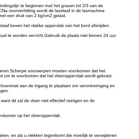
dingslijn te beginnen met het graven tot 2/3 van de
CNa voorverhitting wordt de lasstaaf in de lasmachine
met een druk van 2 kg/cm2 gelast.
staaf boven het vlakke oppervlak van het bord afsnijden.
houd te worden verricht.Gebruik de plaats niet binnen 24 uur
 vloeren.Scherpe voorwerpen moeten voorkomen dat het
t om te voorkomen dat het vloeroppervlak wordt gekrast.
 schoenmat aan de ingang te plaatsen om verontreiniging en
igen.
t dit zal de vloer niet effectief reinigen en de
verdunner op het vloeroppervlak.
n, en als u vlekken tegenkomt die moeilijk te verwijderen