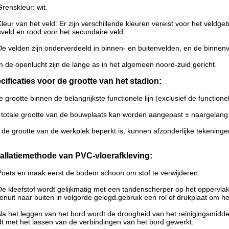
Grenskleur: wit.
Kleur van het veld: Er zijn verschillende kleuren vereist voor het veldg
sveld en rood voor het secundaire veld.
De velden zijn onderverdeeld in binnen- en buitenvelden, en de binne
In de openlucht zijn de lange as in het algemeen noord-zuid gericht.
cificaties voor de grootte van het stadion:
e grootte binnen de belangrijkste functionele lijn (exclusief de functione
totale grootte van de bouwplaats kan worden aangepast ± naargelang d
 de grootte van de werkplek beperkt is, kunnen afzonderlijke tekeninge
tallatiemethode van PVC-vloerafkleving:
Poets en maak eerst de bodem schoon om stof te verwijderen.
De kleefstof wordt gelijkmatig met een tandenscherper op het oppervl
enuit naar buiten in volgorde gelegd.gebruik een rol of drukplaat om 
Na het leggen van het bord wordt de droogheid van het reinigingsmidd
t met het lassen van de verbindingen van het bord gewerkt.