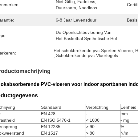
Niet Giftig, Fadeless, 
enmerken:
Certif
Duurzaam, Naadloos
arantie:
6-8 Jaar Levensduur
Basis
De Openluchtbevloering Van 
ype:
Het Basketbal Synthetische Hof
Het schokbrekende pvc-Sporten Vloeren
, 
H
arkeren:
, 
Schokbrekende pvc-Vloertegels
roductomschrijving
okabsorberende PVC-vloeren voor indoor sportbanen Ind
oductgegevens
hrijving
Standaard
Verplichting
Eenheid
e
EN 428
-
mm
tvastheid
EN ISO 5470-1
< 1000
- mg
lensprong
EN 12235
> 90
%
okweerstand
EN 1517
> 80
N/m