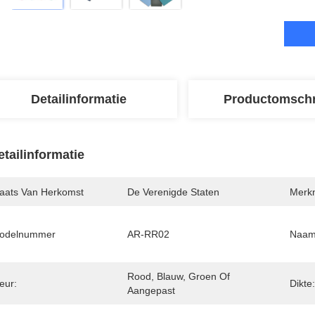
Detailinformatie
Productomschr
etailinformatie
laats Van Herkomst
De Verenigde Staten
Merk
odelnummer
AR-RR02
Naam
Rood, Blauw, Groen Of 
eur:
Dikte:
Aangepast