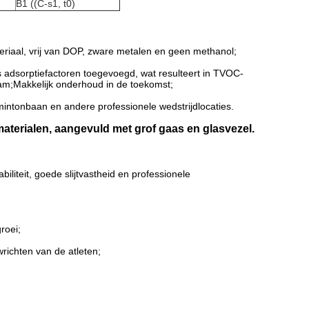
B1 ((C-s1, t0)
riaal, vrij van DOP, zware metalen en geen methanol;
 adsorptiefactoren toegevoegd, wat resulteert in TVOC-
am;Makkelijk onderhoud in de toekomst;
mintonbaan en andere professionele wedstrijdlocaties.
terialen, aangevuld met grof gaas en glasvezel.
liteit, goede slijtvastheid en professionele
roei;
richten van de atleten;