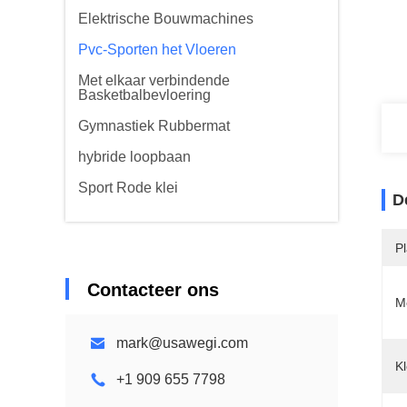
Elektrische Bouwmachines
Pvc-Sporten het Vloeren
Met elkaar verbindende
Basketbalbevloering
Gymnastiek Rubbermat
hybride loopbaan
Sport Rode klei
D
P
Contacteer ons
M
mark@usawegi.com
Kl
+1 909 655 7798