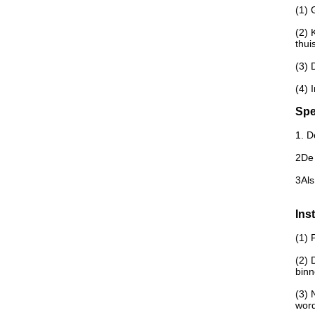
(1) 
(2) 
thui
(3) 
(4) 
Spe
1. D
2De 
3Als
Ins
(1) 
(2) 
binn
(3) 
word