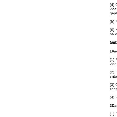
(4) 
vloe
gepl
(5) 
(6) 
na v
Geb
1Vo
(1) 
vloe
(2) 
slij
(3) 
zeep
(4) 
2Da
(1) 