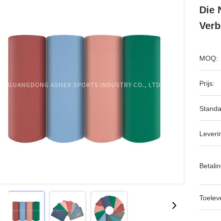
Die 
Verb
MOQ:
Prijs:
Standa
Leveri
Betalin
Toeleve