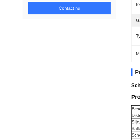
K
Contact nu
G
T
M
P
Sch
Pr
Besc
Dikt
Slij
Bal
Sch