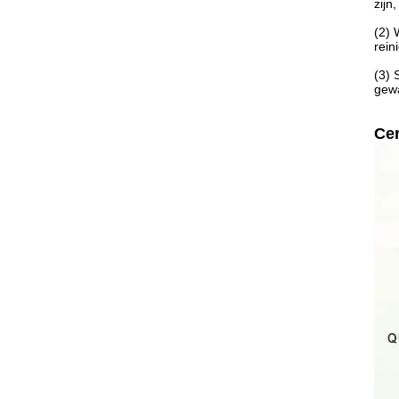
zijn
(2) 
rein
(3) 
gewa
Cer