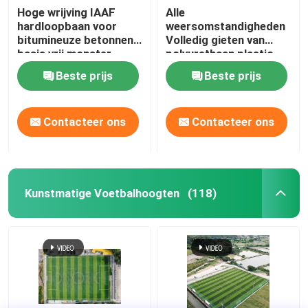
Hoge wrijving IAAF
Alle
hardloopbaan voor
weersomstandigheden
bitumineuze betonnen
Volledig gieten van
basis vrij monster
polyurethaan plastic
startbaan met hoge
Beste prijs
Beste prijs
wrijving
Contacteer ons
Contacteer ons
Kunstmatige Voetbalhoogten
(118)