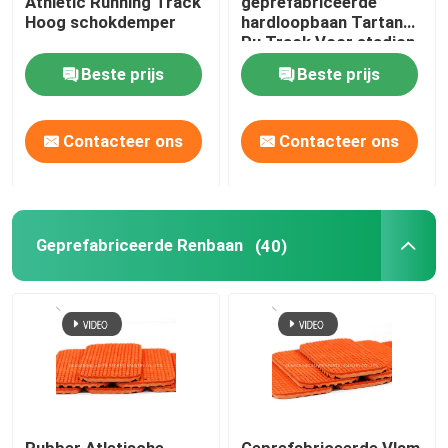
Athletic Running Track
geprefabriceerde
Hoog schokdemper
hardloopbaan Tartan
Pu Track Voor stadion
Gymnastiek Rubbermat
en school
Beste prijs
Beste prijs
hybride loopbaan
Contacteer ons
Contacteer ons
Sport Rode klei
Geprefabriceerde Renbaan
(40)
Rubber Atletische
Geprefabriceerde Vlam