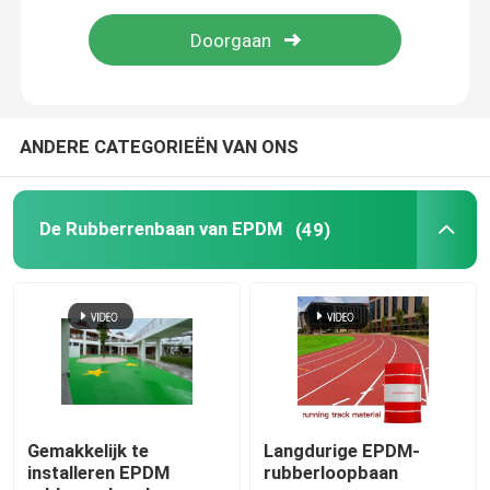
De Rubberrenbaan van EPDM
De Renbaan van het sandwichsysteem
ANDERE CATEGORIEËN VAN ONS
Geprefabriceerde Renbaan
De Rubberrenbaan van EPDM
(49)
Polyurethaan loopbaan
Kunstmatige Voetbalhoogten
Padelbaan
Gemakkelijk te
Langdurige EPDM-
installeren EPDM
rubberloopbaan
Poreuze renbaan