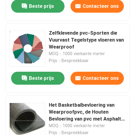
Beste prijs
Contacteer ons
Zelfklevende pvc-Sporten die
Vuurvast Tegelstype vloeren van
Wearproof
MOQ：1000 vierkante meter
Prijs：Bespreekbaar
Beste prijs
Contacteer ons
Huis
Het Basketbalbevloering van
Wearproofpvc, de Houten
Producten
Bevloering van pvc met Asphalt
Layer
MOQ：1000 vierkante meter
Video's
Prijs：Bespreekbaar