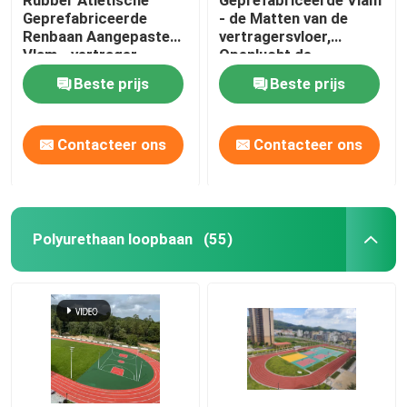
Geprefabriceerde
- de Matten van de
Renbaan Aangepaste
vertragersvloer,
Vlam - vertrager
Openlucht de
Baangebruik van
Beste prijs
Beste prijs
Spooroppervlakten
Contacteer ons
Contacteer ons
Polyurethaan loopbaan
(55)