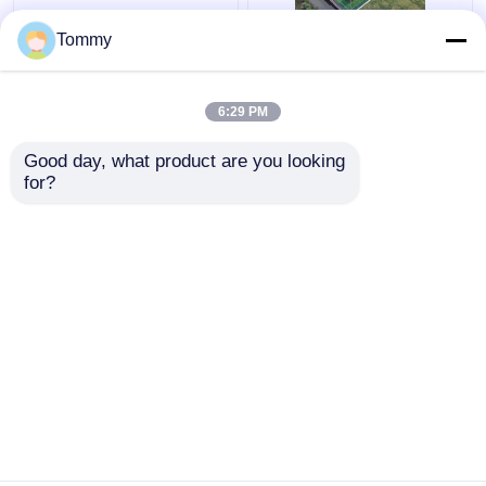
Uitstekende
FIFA-gecertificeerde
Tommy
weerbestandheid
kunstmatige
Kunstgras 50 mm
voetbalvelden
Stapelhoogte Hoge
6:29 PM
flexibiliteit
Beste prijs
Beste prijs
Good day, what product are you looking 
for?
Contacteer ons
Contacteer ons
Bekijk meer
Thuis
Ongeveer ons
Contacteer ons
Desktop Site
Sitemap
Privacybeleid