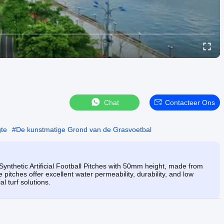
Chat
Contacteer Ons
te
#
De kunstmatige Grond van de Grasvoetbal
nthetic Artificial Football Pitches with 50mm height, made from
e pitches offer excellent water permeability, durability, and low
l turf solutions.