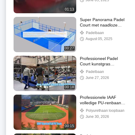
June 05, 2025
01:13
Super Panorama Padel
Court met naadloze
glazen muren voor een
Padelbaan
ononderbroken kijk van
August 05, 2025
de toeschouwer
00:27
Professioneel Padel
Court kunstgras
installatieproces
Padelbaan
June 27, 2026
00:18
Professionele IAAF
volledige PU-renbaan
13 mm standaard
Polyurethaan loopbaan
June 30, 2026
00:15