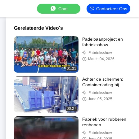
Chat
Contacteer Ons
Gerelateerde Video's
Padelbaanproject en
fabrieksshow
Fabrieksshow
March 04, 2026
01:31
Achter de schermen:
Containerlading bij
USAWEGI Sports
Fabrieksshow
June 05, 2025
00:27
Fabriek voor rubberen
renbanen
Fabrieksshow