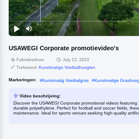
USAWEGI Corporate promotievideo's
Fabrieksshow
July 13, 2023
Trefwoord:
Kunstmatige Voetbalhoogten
Markeringen:
#
Kunstmatig Voetbalgras
#
Kunstmatige Grashoog
Video beschrijving:
Discover the USAWEGI Corporate promotional videos featuring Sy
durable polyethylene. Perfect for football and soccer fields, thes
maintenance. Ideal for sports venues seeking high-quality artificia