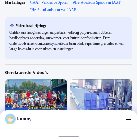
Markeringen:
#
IAAF Verklaarde Sporen
#
Het Atletische Spoor van IAAF
#
Het Standaardspoor van IAAF
Video beschrijving:
Ontdek ons hoogwaardige, aanpasbare, volledig polyurethaan rubberen
hardloopbaan oppervlak, ontworpen voor buitensportfaciliteiten. Deze
onderhoudsarme, duurzame synthetische baan biedt superieure prestaties en een
lange levensduur voor atleten en instellingen.
Gerelateerde Video's
01:31
00:27
Tommy
Padelbaanproject en fabrieksshow
Achter de schermen: Containerlading
bij USAWEGI Sports
Fabrieksshow
Fabrieksshow
March 04, 2026
June 05, 2025