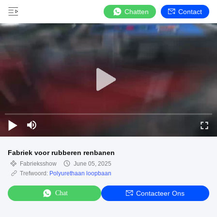
Chatten
Contact
Fabriek voor rubberen renbanen
Fabrieksshow
June 05, 2025
Trefwoord:
Polyurethaan loopbaan
Chat
Contacteer Ons