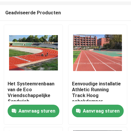
Geadviseerde Producten
Het Systeemrenbaan
Eenvoudige installatie
van de Eco
Athletic Running
Huis
Vriendschappelijke
Track Hoog
Sandwich
schokdemper
Aanvraag sturen
Aanvraag sturen
Producten
Video's