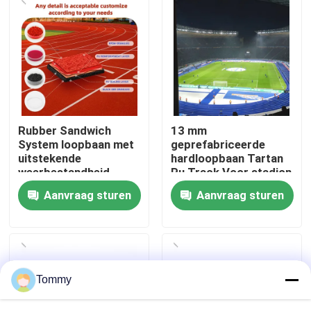
Over Ons
Fabriekstour
Kwaliteitscontrole
Rubber Sandwich
13 mm
System loopbaan met
geprefabriceerde
uitstekende
hardloopbaan Tartan
Neem contact met ons op
weerbestandheid
Pu Track Voor stadion
en school
Aanvraag sturen
Aanvraag sturen
Nieuws
Gevallen
Tommy
Offerte Aanvragen