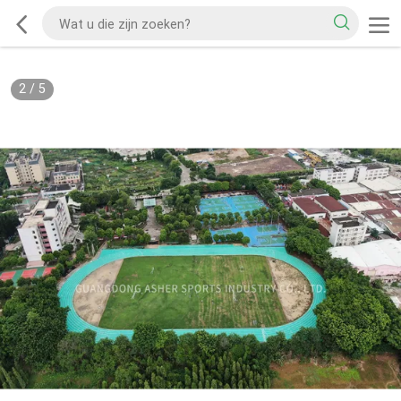
2
/
5