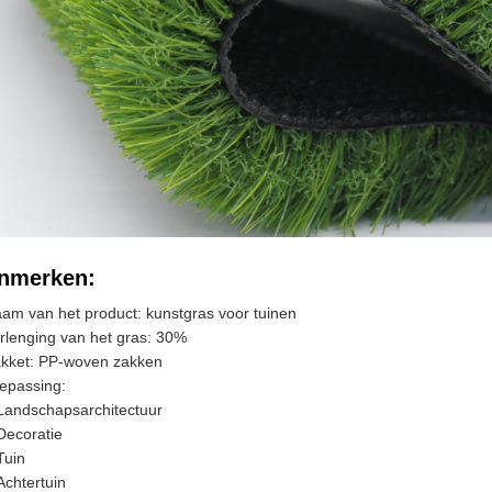
nmerken:
am van het product: kunstgras voor tuinen
rlenging van het gras: 30%
kket: PP-woven zakken
epassing:
Landschapsarchitectuur
Decoratie
Tuin
Achtertuin