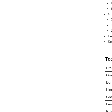
Gr
Ee
Ke
Te
Pro
Gra
Een
Kle
Gro
Lev
Pak