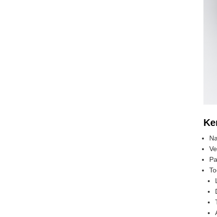
Ke
Na
Ve
Pa
To