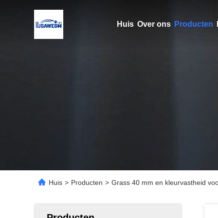
Huis
Over ons
Producten
Huis
>
Producten
>
Grass 40 mm en kleurvastheid vo
Producten