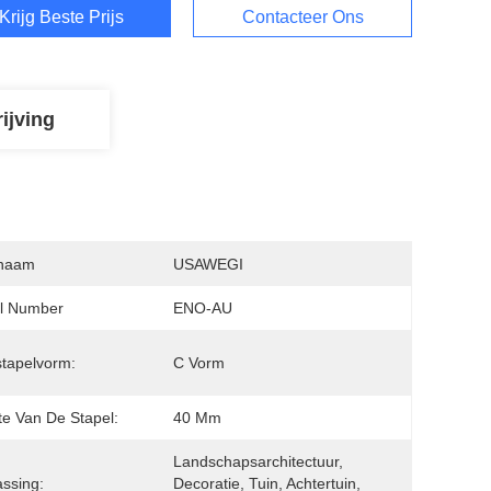
Krijg Beste Prijs
Contacteer Ons
ijving
naam
USAWEGI
l Number
ENO-AU
tapelvorm:
C Vorm
e Van De Stapel:
40 Mm
Landschapsarchitectuur, 
ssing:
Decoratie, Tuin, Achtertuin, 