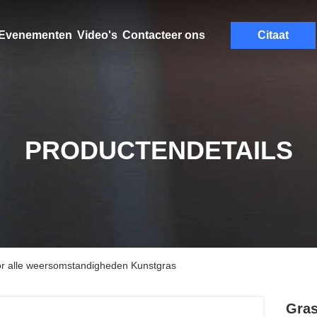
Evenementen
Video's
Contacteer ons
Citaat
PRODUCTENDETAILS
or alle weersomstandigheden Kunstgras
Gras