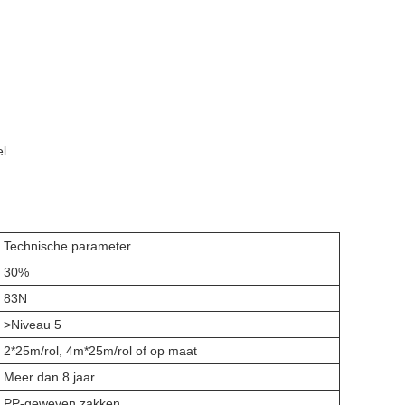
el
Technische parameter
30%
83N
>Niveau 5
2*25m/rol, 4m*25m/rol of op maat
Meer dan 8 jaar
PP-geweven zakken