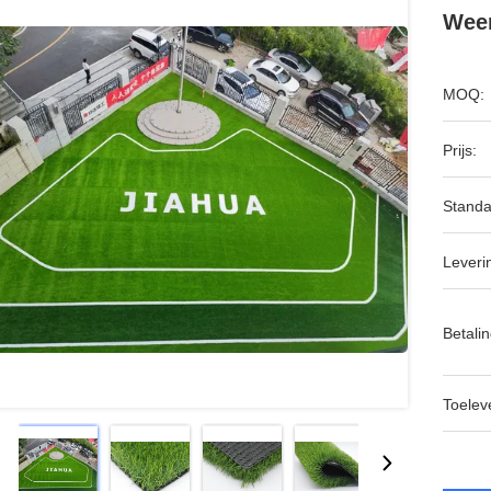
Wee
MOQ:
Prijs:
Standa
Leveri
Betalin
Toeleve