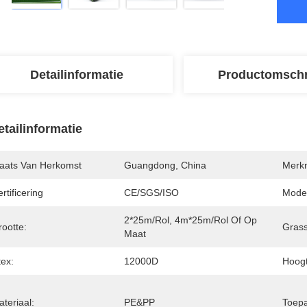
Detailinformatie
Productomschr
etailinformatie
laats Van Herkomst
Guangdong, China
Merk
rtificering
CE/SGS/ISO
Mode
2*25m/rol, 4m*25m/rol Of Op 
ootte:
Grass
Maat
tex:
12000D
Hoogt
teriaal:
PE&PP
Toepa