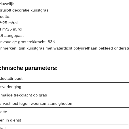
Huwelijk
bruiloft decoratie kunstgras
ootte:
2*25 m/rol
4 m*25 m/rol
Of aangepast
nvoudige gras trekkracht: 83N
nmerken: tuin kunstgras met waterdicht polyurethaan bekleed onderst
chnische parameters:
ductattribuut
sverlenging
malige trekkracht op gras
urvastheid tegen weersomstandigheden
otte
en in dienst
ket