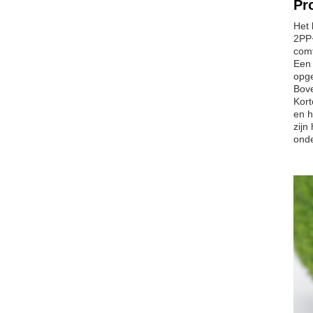
Pr
Het 
2PP+
comf
Een 
opge
Bove
Kort
en h
zijn
onde