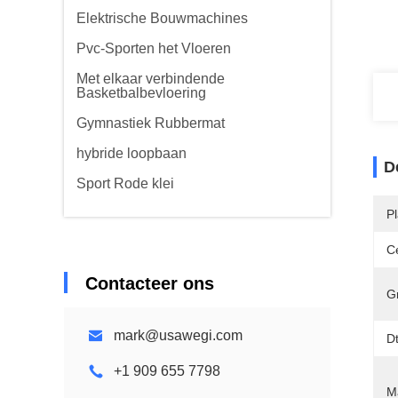
Elektrische Bouwmachines
Pvc-Sporten het Vloeren
Met elkaar verbindende
Basketbalbevloering
Gymnastiek Rubbermat
hybride loopbaan
D
Sport Rode klei
P
Ce
Contacteer ons
Gr
mark@usawegi.com
D
+1 909 655 7798
Ma