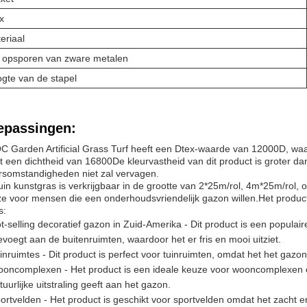
x
eriaal
 opsporen van zware metalen
gte van de stapel
epassingen:
 Garden Artificial Grass Turf heeft een Dtex-waarde van 12000D, wa
t een dichtheid van 16800De kleurvastheid van dit product is groter dan
somstandigheden niet zal vervagen.
tuin kunstgras is verkrijgbaar in de grootte van 2*25m/rol, 4m*25m/rol,
e voor mensen die een onderhoudsvriendelijk gazon willen.Het product
s:
t-selling decoratief gazon in Zuid-Amerika - Dit product is een popula
evoegt aan de buitenruimten, waardoor het er fris en mooi uitziet.
inruimtes - Dit product is perfect voor tuinruimten, omdat het het gazon 
oncomplexen - Het product is een ideale keuze voor wooncomplexen om
tuurlijke uitstraling geeft aan het gazon.
ortvelden - Het product is geschikt voor sportvelden omdat het zacht