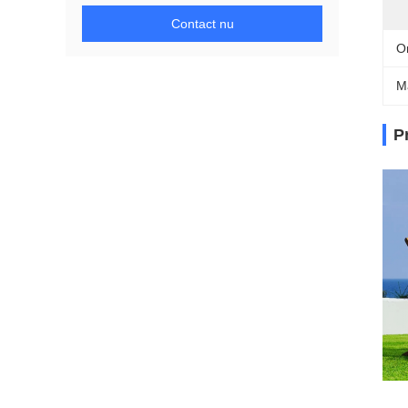
Contact nu
O
M
P