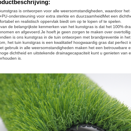
oductbeschrijving:
kunstgras is ontworpen voor alle weersomstandigheden, waardoor het 
PU-ondersteuning voor extra sterkte en duurzaamheidMet een dichtheid
ortabel en realistisch oppervlak biedt om op te lopen of te spelen.
van de belangrijkste kenmerken van het kunstgras is dat het 100% drai
nomen en afgevoerd.Je hoeft je geen zorgen te maken over overtollig w
ndien is ons kunstgras in de tuin ontworpen met brandpreventie in het
om, het tuin kunstgras is een kwalitatief hoogwaardig gras dat perfect
et gebruik in alle weersomstandigheden maken het een betrouwbare 
 hoge dichtheid en uitstekende drainagecapaciteit kunt u genieten van e
rhouden is.