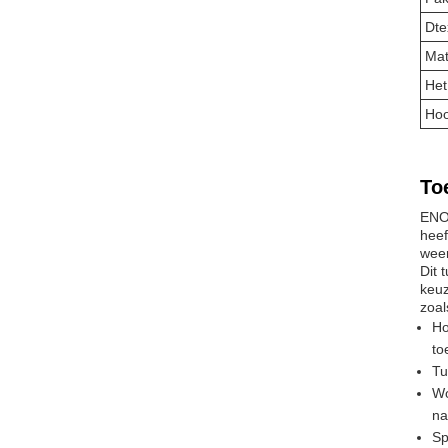
Dte
Mat
Het
Hoo
To
ENOC
heef
weer
Dit 
keuz
zoal
Ho
to
Tu
Wo
na
Sp