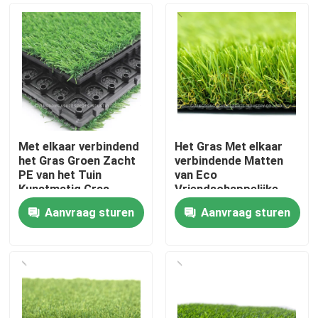
Met elkaar verbindend
Het Gras Met elkaar
het Gras Groen Zacht
verbindende Matten
PE van het Tuin
van Eco
Kunstmatig Gras
Vriendschappelijke
Materiaal
Astro, het Tapijt van
Aanvraag sturen
Aanvraag sturen
het Grasgras 8
Huis
Duimmaat
Producten
Video's