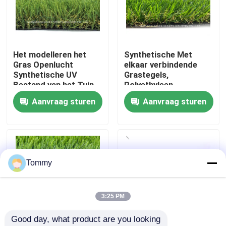
Over Ons
Het modelleren het
Synthetische Met
Fabriekstour
Gras Openlucht
elkaar verbindende
Synthetische UV
Grastegels,
Bestand van het Tuin
Polyethyleen
Kwaliteitscontrole
Kunstmatige Gras
Kunstmatig Gras
Aanvraag sturen
Aanvraag sturen
16800 Dichtheid
Neem contact met ons op
Nieuws
Tommy
Gevallen
3:25 PM
Good day, what product are you looking 
Offerte Aanvragen