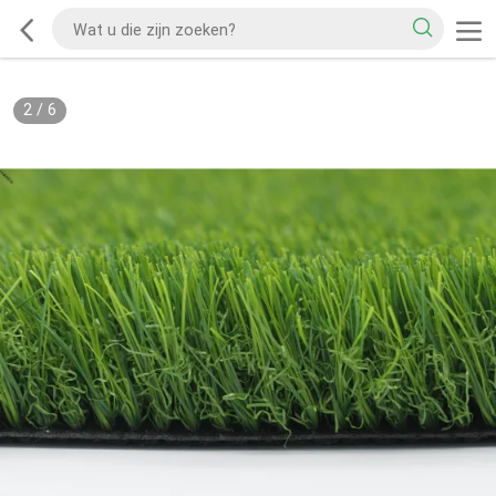
2
/
6