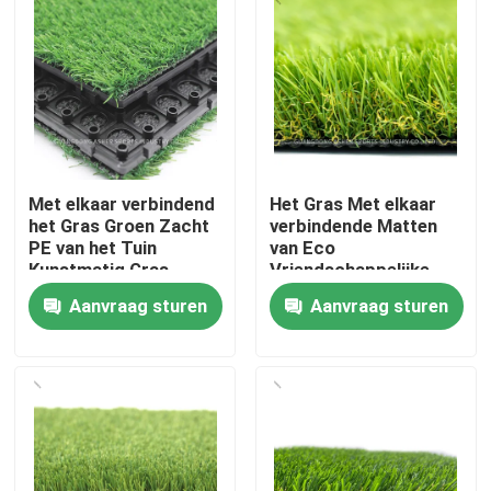
Met elkaar verbindend
Het Gras Met elkaar
het Gras Groen Zacht
verbindende Matten
PE van het Tuin
van Eco
Kunstmatig Gras
Vriendschappelijke
Materiaal
Astro, het Tapijt van
Aanvraag sturen
Aanvraag sturen
het Grasgras 8
Duimmaat
Huis
Producten
Video's