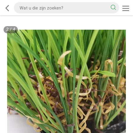
2
/
4