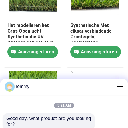
Over Ons
Het modelleren het
Synthetische Met
Gras Openlucht
elkaar verbindende
Fabriekstour
Synthetische UV
Grastegels,
Bestand van het Tuin
Polyethyleen
Kunstmatige Gras
Kunstmatig Gras
Aanvraag sturen
Aanvraag sturen
Kwaliteitscontrole
16800 Dichtheid
Neem contact met ons op
Tommy
Nieuws
5:21 AM
Gevallen
Good day, what product are you looking 
for?
Offerte Aanvragen
Huwelijksgebruik Tuin
Modellerend