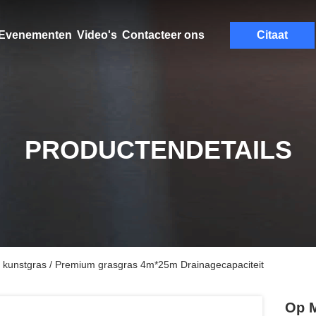
Evenementen
Video's
Contacteer ons
Citaat
PRODUCTENDETAILS
kunstgras / Premium grasgras 4m*25m Drainagecapaciteit
Op M