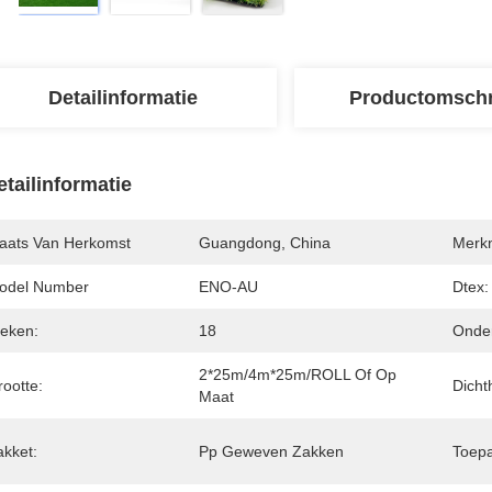
Detailinformatie
Productomschr
etailinformatie
laats Van Herkomst
Guangdong, China
Merk
odel Number
ENO-AU
Dtex:
teken:
18
Onder
2*25m/4m*25m/ROLL Of Op 
ootte:
Dicht
Maat
akket:
Pp Geweven Zakken
Toepa