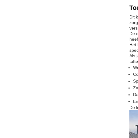
To
Dit 
zorg
vers
De d
heef
Het 
spec
Als 
tuft
W
Co
Sp
Za
Da
En
De l