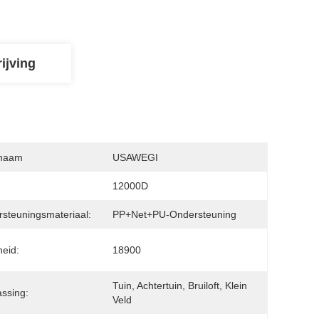
ijving
naam
USAWEGI
12000D
steuningsmateriaal:
PP+Net+PU-Ondersteuning
heid:
18900
Tuin, Achtertuin, Bruiloft, Klein 
ssing:
Veld