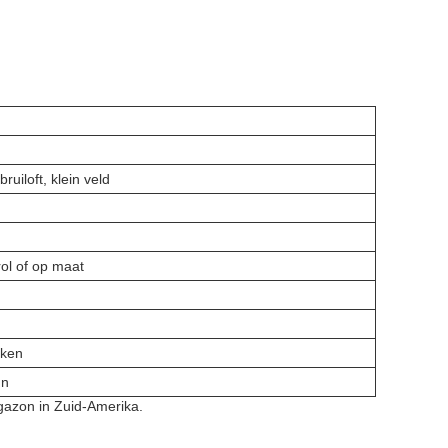
bruiloft, klein veld
l of op maat
kken
un
 gazon in Zuid-Amerika.