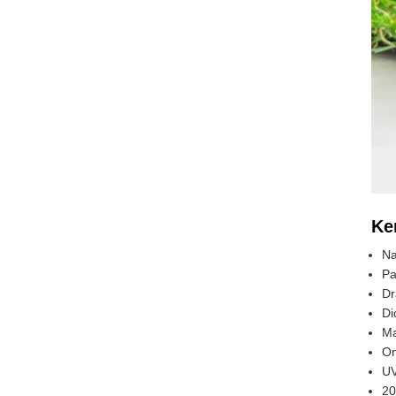
Ke
Na
Pa
Dr
Di
Ma
On
UV
20