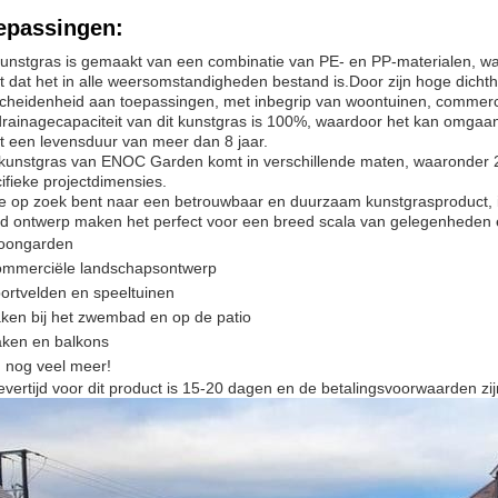
epassingen:
kunstgras is gemaakt van een combinatie van PE- en PP-materialen, 
t dat het in alle weersomstandigheden bestand is.Door zijn hoge dichth
cheidenheid aan toepassingen, met inbegrip van woontuinen, commerc
rainagecapaciteit van dit kunstgras is 100%, waardoor het kan omgaa
t een levensduur van meer dan 8 jaar.
kunstgras van ENOC Garden komt in verschillende maten, waaronder
ifieke projectdimensies.
je op zoek bent naar een betrouwbaar en duurzaam kunstgrasproduct, 
ed ontwerp maken het perfect voor een breed scala van gelegenheden e
oongarden
mmerciële landschapsontwerp
ortvelden en speeltuinen
ken bij het zwembad en op de patio
ken en balkons
 nog veel meer!
evertijd voor dit product is 15-20 dagen en de betalingsvoorwaarden z