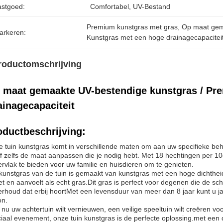
astgoed:
Comfortabel, UV-Bestand
Premium kunstgras met gras
, 
Op maat gem
arkeren:
Kunstgras met een hoge drainagecapacitei
roductomschrijving
 maat gemaakte UV-bestendige kunstgras / P
ainagecapaciteit
oductbeschrijving:
 tuin kunstgras komt in verschillende maten om aan uw specifieke beho
of zelfs de maat aanpassen die je nodig hebt. Met 18 hechtingen per 10
rvlak te bieden voor uw familie en huisdieren om te genieten.
kunstgras van de tuin is gemaakt van kunstgras met een hoge dichtheid
iet en aanvoelt als echt gras.Dit gras is perfect voor degenen die de s
rhoud dat erbij hoortMet een levensduur van meer dan 8 jaar kunt u j
on.
 nu uw achtertuin wilt vernieuwen, een veilige speeltuin wilt creëren v
iaal evenement, onze tuin kunstgras is de perfecte oplossing.met een 