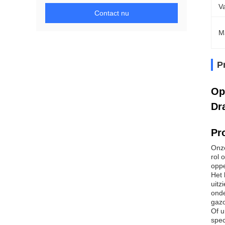
V
Contact nu
M
P
Op
Dr
Pr
Onze
rol 
oppe
Het 
uitz
onde
gaz
Of u
spec