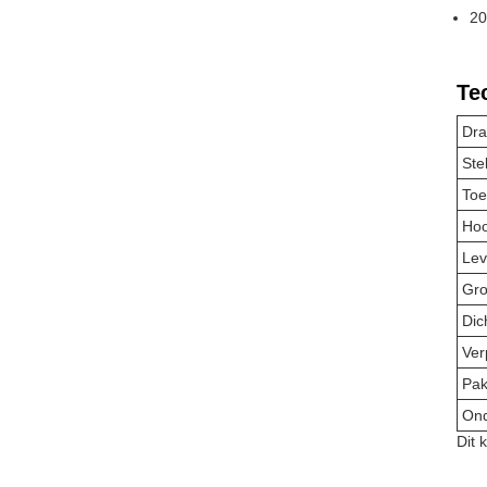
20
Te
Dra
Ste
Toe
Hoo
Lev
Gro
Dic
Ver
Pak
Ond
Dit 