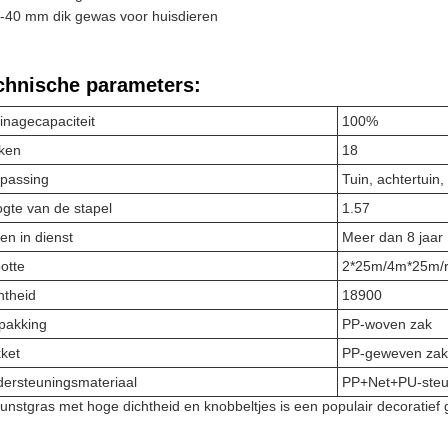
-40 mm dik gewas voor huisdieren
chnische parameters:
inagecapaciteit
100%
ken
18
passing
Tuin, achtertuin, 
gte van de stapel
1.57
en in dienst
Meer dan 8 jaar
otte
2*25m/4m*25m/ro
htheid
18900
pakking
PP-woven zak
ket
PP-geweven za
ersteuningsmateriaal
PP+Net+PU-ste
kunstgras met hoge dichtheid en knobbeltjes is een populair decoratief