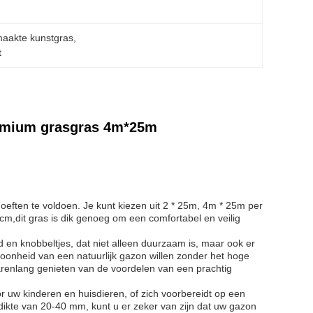
aakte kunstgras
, 
t
remium grasgras 4m*25m
eften te voldoen. Je kunt kiezen uit 2 * 25m, 4m * 25m per
cm,dit gras is dik genoeg om een comfortabel en veilig
 en knobbeltjes, dat niet alleen duurzaam is, maar ook er
choonheid van een natuurlijk gazon willen zonder het hoge
arenlang genieten van de voordelen van een prachtig
oor uw kinderen en huisdieren, of zich voorbereidt op een
dikte van 20-40 mm, kunt u er zeker van zijn dat uw gazon