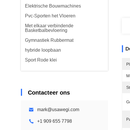
Elektrische Bouwmachines
Pvc-Sporten het Vloeren
Met elkaar verbindende
Basketbalbevloering
Gymnastiek Rubbermat
D
hybride loopbaan
Sport Rode klei
P
M
S
Contacteer ons
Gr
mark@usawegi.com
P
+1 909 655 7798