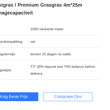
tgras / Premium Grasgras 4m*25m
nagecapaciteit
1000 vierkante meter
ardverpakking:
vat
ngstermijn:
binnen 15 dagen na saldo
T/T 30% deposit and 70% balance before
gswijze:
delivery.
Krijg Beste Prijs
Contacteer Ons