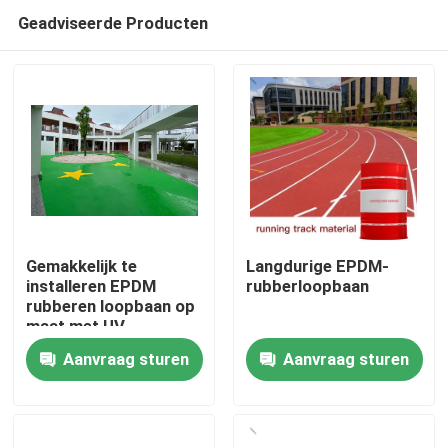
Geadviseerde Producten
Gemakkelijk te
Langdurige EPDM-
installeren EPDM
rubberloopbaan
rubberen loopbaan op
Huis
maat met UV-
flexibiliteit
Aanvraag sturen
Aanvraag sturen
Producten
Video's