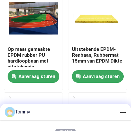
Over Ons
Fabriekstour
Op maat gemaakte
Uitstekende EPDM-
Kwaliteitscontrole
EPDM rubber PU
Renbaan, Rubbermat
hardloopbaan met
15mm van EPDM Dikte
uitstekende
Neem contact met ons op
schokabsorptie en
Aanvraag sturen
Aanvraag sturen
UV-weerstand
Nieuws
Gevallen
Tommy
Offerte Aanvragen