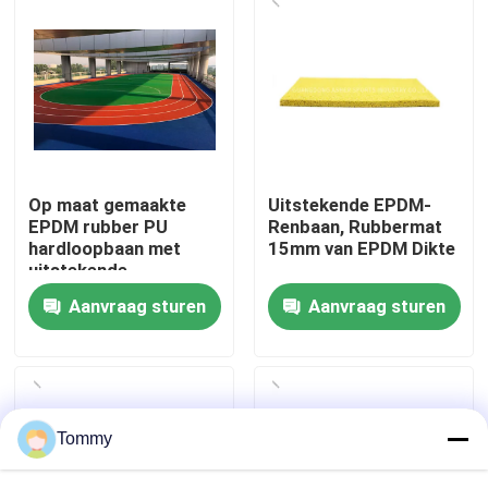
Over Ons
Fabriekstour
Kwaliteitscontrole
Op maat gemaakte
Uitstekende EPDM-
EPDM rubber PU
Renbaan, Rubbermat
hardloopbaan met
15mm van EPDM Dikte
Neem contact met ons op
uitstekende
schokabsorptie en
Aanvraag sturen
Aanvraag sturen
UV-weerstand
Nieuws
Gevallen
Tommy
Offerte Aanvragen