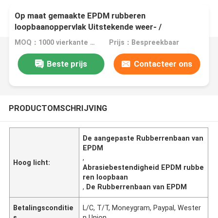
Op maat gemaakte EPDM rubberen
loopbaanoppervlak Uitstekende weer- /
slijtvastheid
MOQ：1000 vierkante meter
Prijs：Bespreekbaar
Beste prijs
Contacteer ons
PRODUCTOMSCHRIJVING
De aangepaste Rubberrenbaan van
EPDM
,
Hoog licht:
Abrasiebestendigheid EPDM rubbe
ren loopbaan
,
De Rubberrenbaan van EPDM
Betalingsconditie
L/C, T/T, Moneygram, Paypal, Wester
s
n Union