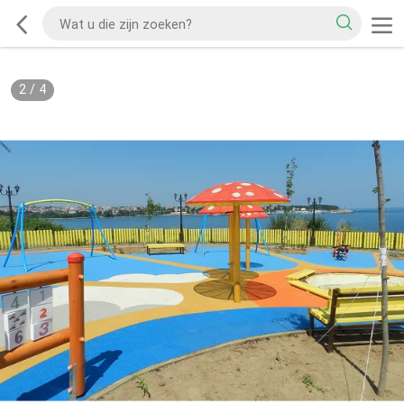
2
/
4