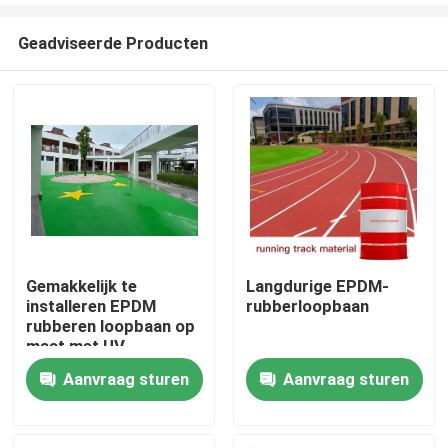
Geadviseerde Producten
Gemakkelijk te
Langdurige EPDM-
installeren EPDM
rubberloopbaan
Huis
rubberen loopbaan op
maat met UV-
flexibiliteit
Aanvraag sturen
Aanvraag sturen
Producten
Video's