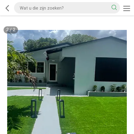
2
/
2