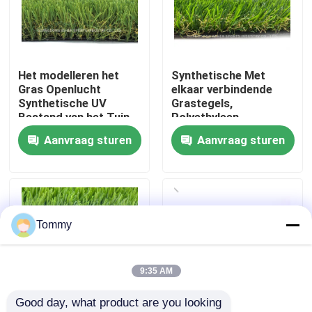
Over Ons
Het modelleren het
Synthetische Met
Fabriekstour
Gras Openlucht
elkaar verbindende
Synthetische UV
Grastegels,
Bestand van het Tuin
Polyethyleen
Kwaliteitscontrole
Kunstmatige Gras
Kunstmatig Gras
Aanvraag sturen
Aanvraag sturen
16800 Dichtheid
Neem contact met ons op
Nieuws
Tommy
Gevallen
9:35 AM
Good day, what product are you looking 
Offerte Aanvragen