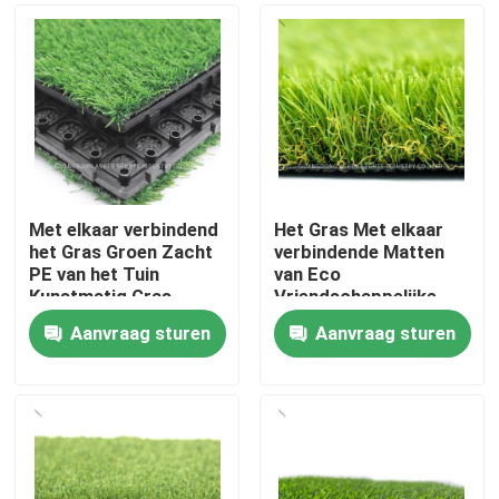
Met elkaar verbindend
Het Gras Met elkaar
het Gras Groen Zacht
verbindende Matten
PE van het Tuin
van Eco
Kunstmatig Gras
Vriendschappelijke
Materiaal
Astro, het Tapijt van
Aanvraag sturen
Aanvraag sturen
het Grasgras 8
Huis
Duimmaat
Producten
Video's