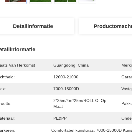
Detailinformatie
Productomschr
etailinformatie
laats Van Herkomst
Guangdong, China
Merk
chtheid:
12600-21000
Garan
tex:
7000-15000D
Vastg
2*25m/4m*25m/ROLL Of Op 
ootte:
Pakke
Maat
teriaal:
PE&PP
Onder
arkeren:
Comfortabel kunstgras
, 
7000-15000D Kuns