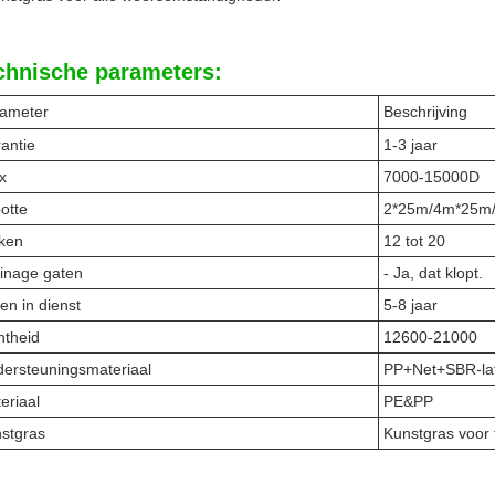
chnische parameters:
ameter
Beschrijving
antie
1-3 jaar
x
7000-15000D
otte
2*25m/4m*25m/
ken
12 tot 20
inage gaten
- Ja, dat klopt.
en in dienst
5-8 jaar
htheid
12600-21000
ersteuningsmateriaal
PP+Net+SBR-la
eriaal
PE&PP
stgras
Kunstgras voor 