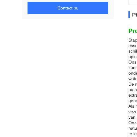
Contact nu
P
Pr
Stap
esse
schi
oplo
Ons 
kuns
onde
wate
De r
buta
extr
geb
Als 
veze
van 
Onze
natu
te l