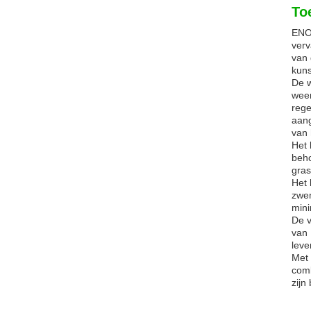
To
ENOC
verv
van 
kuns
De w
weer
rege
aang
van 
Het 
beho
gras
Het 
zwem
mini
De v
van 
leve
Met 
comb
zijn