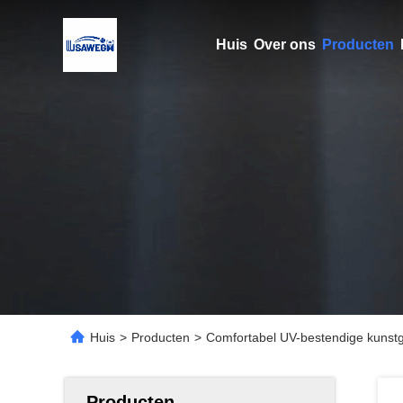
Huis
Over ons
Producten
Huis
>
Producten
>
Comfortabel UV-bestendige kunst
Producten