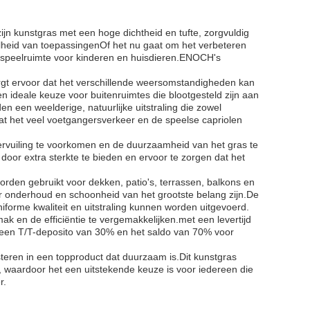
jn kunstgras met een hoge dichtheid en tufte, zorgvuldig
elheid van toepassingenOf het nu gaat om het verbeteren
e speelruimte voor kinderen en huisdieren.ENOCH's
rgt ervoor dat het verschillende weersomstandigheden kan
n ideale keuze voor buitenruimtes die blootgesteld zijn aan
een weelderige, natuurlijke uitstraling die zowel
t het veel voetgangersverkeer en de speelse capriolen
vervuiling te voorkomen en de duurzaamheid van het gras te
door extra sterkte te bieden en ervoor te zorgen dat het
orden gebruikt voor dekken, patio's, terrassen, balkons en
 onderhoud en schoonheid van het grootste belang zijn.De
forme kwaliteit en uitstraling kunnen worden uitgevoerd.
k en de efficiëntie te vergemakkelijken.met een levertijd
n een T/T-deposito van 30% en het saldo van 70% voor
steren in een topproduct dat duurzaam is.Dit kunstgras
, waardoor het een uitstekende keuze is voor iedereen die
r.