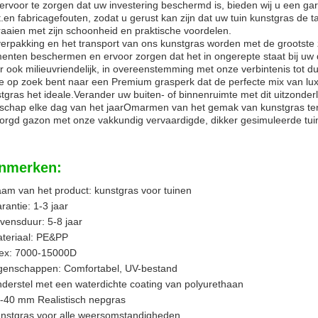
rvoor te zorgen dat uw investering beschermd is, bieden wij u een gara
t.en fabricagefouten, zodat u gerust kan zijn dat uw tuin kunstgras de t
raaien met zijn schoonheid en praktische voordelen.
erpakking en het transport van ons kunstgras worden met de grootste 
enten beschermen en ervoor zorgen dat het in ongerepte staat bij uw
 ook milieuvriendelijk, in overeenstemming met onze verbintenis tot 
je op zoek bent naar een Premium grasperk dat de perfecte mix van lu
tgras het ideale.Verander uw buiten- of binnenruimte met dit uitzonde
schap elke dag van het jaarOmarmen van het gemak van kunstgras terwij
orgd gazon met onze vakkundig vervaardigde, dikker gesimuleerde tui
nmerken:
am van het product: kunstgras voor tuinen
rantie: 1-3 jaar
vensduur: 5-8 jaar
teriaal: PE&PP
ex: 7000-15000D
genschappen: Comfortabel, UV-bestand
derstel met een waterdichte coating van polyurethaan
-40 mm Realistisch nepgras
nstgras voor alle weersomstandigheden