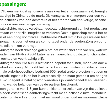
epassingen:
H, een merk dat synoniem is aan kwaliteit en duurzaamheid, brengt zi
aardigd in China, op de markt.Dit kunstgras is ontworpen voor een ve
de esthetiek van een achtertuin of het creëren van een veilige, schon
tgras is een veelzijdige oplossing.
aterdichte, met polyurethaan gecoate achtergrond van het product zo
staan zonder zijn integriteit te verliezen.Deze eigenschap maakt het ee
n of een hoog vochtniveau hebbenDe 20-40 mm dikke grasvelden bieden 
enaam is voor het oog als comfortabel onder de voeten.Zorg ervoor da
huisdieren kan verdragen.
kunstgras heeft drainage gaten om het water snel af te voeren, water
uden.van PP+Net+SBR Latex, is een aanvulling op deze functionaliteit 
 rechtop en veerkrachtig blijft.
kunstgras van ENOCH is niet alleen beperkt tot tuinen, maar kan ook w
badomgeving.Dit maakt het perfect voor eetruimtes of daktuinen waar
male orderhoeveelheid bedraagt 500, zodat grote projecten met een uni
erpakkingsdetails en het leverproces zijn op maat gemaakt om het gema
15-20 dagenDe betalingsvoorwaarden zijn klantvriendelijk en vereise
ring, wat de belangen van beide partijen beschermt.
een garantie van 1-3 jaar kunnen klanten er zeker van zijn dat ze inve
ineert esthetische aantrekkingskracht met functionele uitmuntendheid
 buitenruimte wil vergroten met minimaal onderhoud en maximaal plezie