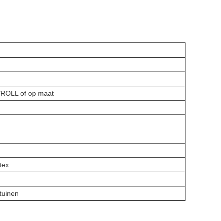
ROLL of op maat
tex
tuinen