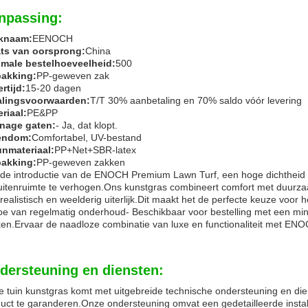
npassing:
knaam:
EENOCH
ats van oorsprong:
China
imale bestelhoeveelheid:
500
pakking:
PP-geweven zak
rtijd:
15-20 dagen
alingsvoorwaarden:
T/T 30% aanbetaling en 70% saldo vóór levering
riaal:
PE&PP
inage gaten:
- Ja, dat klopt.
endom:
Comfortabel, UV-bestand
unmateriaal:
PP+Net+SBR-latex
pakking:
PP-geweven zakken
de introductie van de ENOCH Premium Lawn Turf, een hoge dichtheid e
uitenruimte te verhogen.Ons kunstgras combineert comfort met duurz
realistisch en weelderig uiterlijk.Dit maakt het de perfecte keuze voo
e van regelmatig onderhoud- Beschikbaar voor bestelling met een min
en.Ervaar de naadloze combinatie van luxe en functionaliteit met ENO
dersteuning en diensten:
 tuin kunstgras komt met uitgebreide technische ondersteuning en di
uct te garanderen.Onze ondersteuning omvat een gedetailleerde install