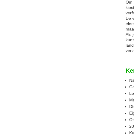
Om e
kies
verf
De v
elem
maar
Als 
kuns
land
verz
Ke
Na
Ga
Le
Ma
Dt
Ei
On
20
Ku