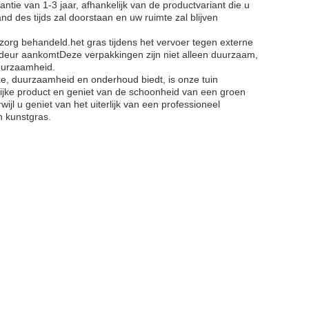
ntie van 1-3 jaar, afhankelijk van de productvariant die u
and des tijds zal doorstaan en uw ruimte zal blijven
zorg behandeld.het gras tijdens het vervoer tegen externe
 deur aankomtDeze verpakkingen zijn niet alleen duurzaam,
duurzaamheid.
xe, duurzaamheid en onderhoud biedt, is onze tuin
rlijke product en geniet van de schoonheid van een groen
l u geniet van het uiterlijk van een professioneel
n kunstgras.