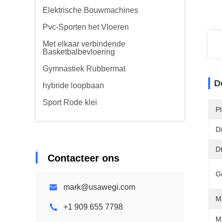
Elektrische Bouwmachines
Pvc-Sporten het Vloeren
Met elkaar verbindende
Basketbalbevloering
Gymnastiek Rubbermat
D
hybride loopbaan
Sport Rode klei
P
Di
D
Contacteer ons
Gr
mark@usawegi.com
Ma
+1 909 655 7798
M