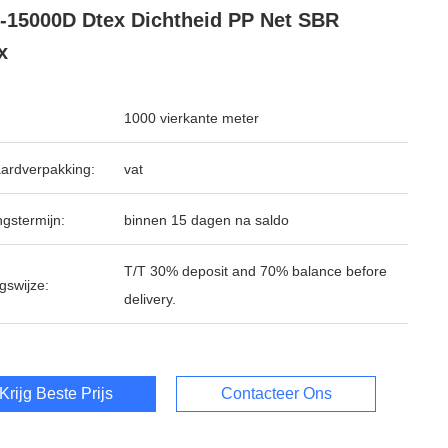
-15000D Dtex Dichtheid PP Net SBR
x
1000 vierkante meter
ardverpakking:
vat
ngstermijn:
binnen 15 dagen na saldo
T/T 30% deposit and 70% balance before
gswijze:
delivery.
Krijg Beste Prijs
Contacteer Ons