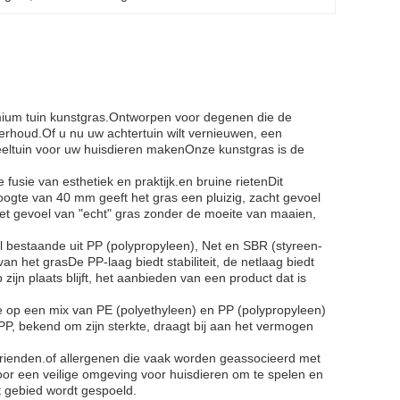
remium tuin kunstgras.Ontworpen voor degenen die de
rhoud.Of u nu uw achtertuin wilt vernieuwen, een
speeltuin voor uw huisdieren makenOnze kunstgras is de
usie van esthetiek en praktijk.en bruine rietenDit
oogte van 40 mm geeft het gras een pluizig, zacht gevoel
het gevoel van "echt" gras zonder de moeite van maaien,
 bestaande uit PP (polypropyleen), Net en SBR (styreen-
n het grasDe PP-laag biedt stabiliteit, de netlaag biedt
zijn plaats blijft, het aanbieden van een product dat is
we op een mix van PE (polyethyleen) en PP (polypropyleen)
ePP, bekend om zijn sterkte, draagt bij aan het vermogen
rienden.of allergenen die vaak worden geassocieerd met
voor een veilige omgeving voor huisdieren om te spelen en
t gebied wordt gespoeld.