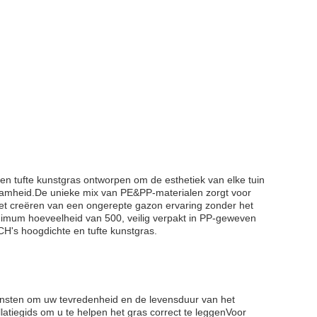
n tufte kunstgras ontworpen om de esthetiek van elke tuin
aamheid.De unieke mix van PE&PP-materialen zorgt voor
r het creëren van een ongerepte gazon ervaring zonder het
imum hoeveelheid van 500, veilig verpakt in PP-geweven
CH's hoogdichte en tufte kunstgras.
ensten om uw tevredenheid en de levensduur van het
atiegids om u te helpen het gras correct te leggenVoor