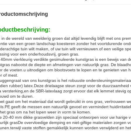
roductomschrijving
oductbeschrijving:
 in de wereld van weelderig groen dat altijd levendig blijft met ons p
ntie van een groen landschap koesteren zonder het voortdurende onde
lderachtige tuin wilt maken, of uw tuin wilt vernieuwen.of een veilige 
ssing voor een onderhoudsvrij, groen gras.
40mm vierkleurig verdikte gesimuleerde kunstgras is een bewijs van de f
tgras nabootst de diepte en afmetingen van natuurlijk gras. De blaadh
r de voeten.u uitnodigen om blootsvoets te lopen en te genieten van 
r of mest.
uggengraat van ons kunstgras is het robuuste ondersteuningsmateriaal
dien rubber) latex.Deze drielaagse steun zorgt voor de duurzaamheid va
a versterking,en de SBR-latexlaag zorgt ervoor dat elk lemmet stevig op 
ouwd om te duren.
het gaat om het materiaal dat wordt gebruikt in ons gras, vertrouwen 
ls.PE geeft de messen een natuurlijk gevoel en vermindert huidirritati
het gras om na het lopen weer in vorm te komen.
 20-40 mm dikke grasvelden zijn speciaal ontworpen voor uw harige v
urlijk grasDe overvloedige demping en niet-giftige materialen zorgen 
ounen.terwijl vaste stoffen gemakkelijk kunnen worden verwijderd en he