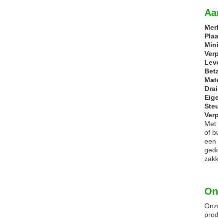
Aa
Mer
Pla
Min
Ver
Leve
Bet
Mate
Dra
Eig
Ste
Ver
Met 
of b
een 
gedo
zakk
On
Onze
prod