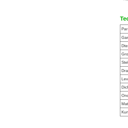
Te
Par
Gar
Dte
Gro
Ste
Dra
Lev
Dic
Ond
Mat
Kun