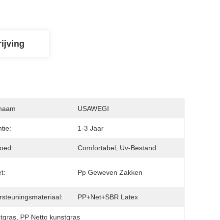
ijving
naam
USAWEGI
tie:
1-3 Jaar
oed:
Comfortabel, Uv-Bestand
t:
Pp Geweven Zakken
steuningsmateriaal:
PP+Net+SBR Latex
tgras
, 
PP Netto kunstgras