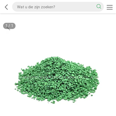
1
/
1