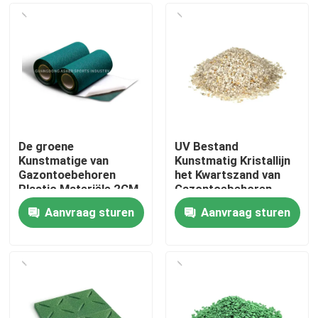
De groene
UV Bestand
Kunstmatige van
Kunstmatig Kristallijn
Gazontoebehoren
het Kwartszand van
Plastic Materiële 2CM
Gazontoebehoren
Dikte van het Grasstof
voor Fotografie
Aanvraag sturen
Aanvraag sturen
Huis
Producten
Video's