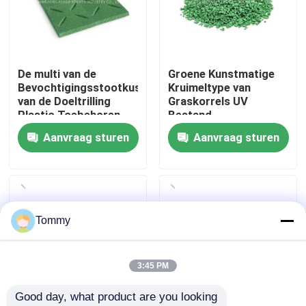
Over Ons
De multi van de
Groene Kunstmatige
Fabriekstour
Bevochtigingsstootkussens
Kruimeltype van
van de Doeltrilling
Graskorrels UV
Plastic Toebehoren
Bestand
Kwaliteitscontrole
voor Kunstmatig Gras
Rubberkorrels
Aanvraag sturen
Aanvraag sturen
Neem contact met ons op
Nieuws
Tommy
Gevallen
3:45 PM
Good day, what product are you looking 
Offerte Aanvragen