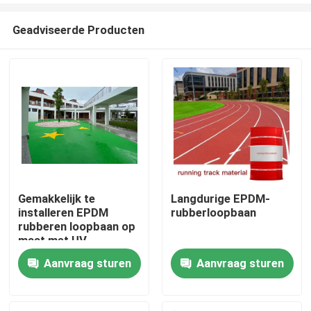
Geadviseerde Producten
Gemakkelijk te
Langdurige EPDM-
installeren EPDM
rubberloopbaan
Huis
rubberen loopbaan op
maat met UV-
flexibiliteit
Aanvraag sturen
Aanvraag sturen
Producten
Video's