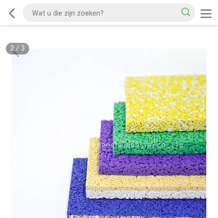
2
/
3