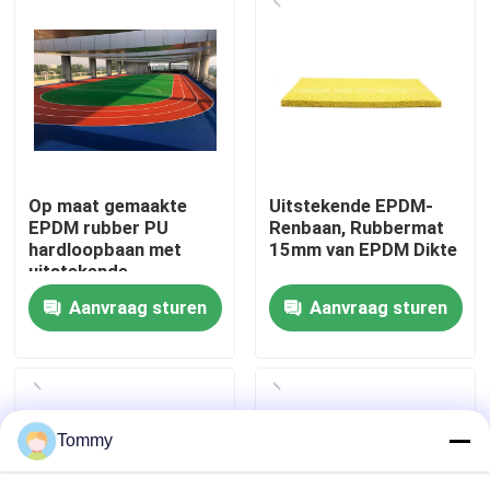
Over Ons
Fabriekstour
Kwaliteitscontrole
Op maat gemaakte
Uitstekende EPDM-
EPDM rubber PU
Renbaan, Rubbermat
hardloopbaan met
15mm van EPDM Dikte
Neem contact met ons op
uitstekende
schokabsorptie en
Aanvraag sturen
Aanvraag sturen
UV-weerstand
Nieuws
Gevallen
Tommy
Offerte Aanvragen