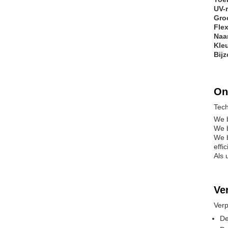
UV-r
Gro
Flex
Na
Kle
Bij
On
Tech
We b
We b
We b
effic
Als 
Ve
Verp
De