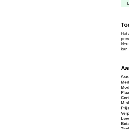
D
To
Het 
pres
kleu
kan 
Aa
San
Mer
Mod
Pla
Cert
Min
Prij
Ver
Lev
Bet
Toe