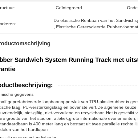
ructuur:
Geïntegreerd
Onde
De elastische Renbaan van het Sandwich
arkeren:
, 
Elastische Gerecycleerde Rubbervloerma
roductomschrijving
bber Sandwich System Running Track met uitst
rantie
oductbeschrijving:
hnische gegevens
half geprefabriceerde loopbaanoppervlak van TPU-plasticrubber is gem
tische laag, PU-versterkingslaag en bovenste verf.De algemene keuze
euvriendelijk, niet-giftig, niet-vervuilend en recyclebaar. Het is geschi
re grootte van het stadion, atletiek,grote internationale evenementen,
tandaardbaan is 400 meter lang en bestaat uit twee parallelle rechte li
delen van het hardlopen
or alle weersomstandigheden.