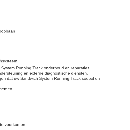
loopbaan
chsysteem
h System Running Track.onderhoud en reparaties.
ndersteuning en externe diagnostische diensten.
rgen dat uw Sandwich System Running Track soepel en
e nemen.
r te voorkomen.