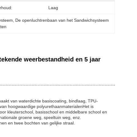
rhoud:
Laag
systeem
, 
De openluchtrenbaan van het Sandwichsysteem
tten
ekende weerbestandheid en 5 jaar
aakt van waterdichte basiscoating, bindlaag, TPU-
 van hoogwaardige polyurethaanmaterialenHet is
kt voor kleuterschool, basisschool en middelbare school en
 nationale groene weg, speeltuin weg, enz.
jnen en twee bochten van gelijke straal.