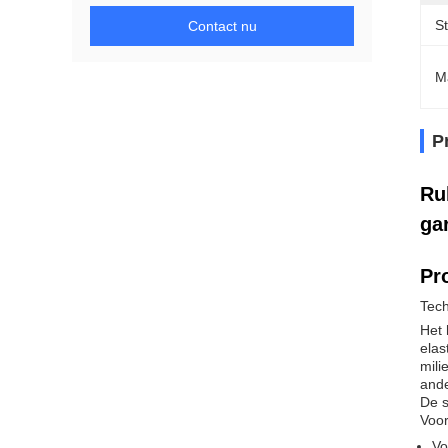
St
Contact nu
M
P
Ru
ga
Pr
Tec
Het 
elas
mili
ande
De s
Voor
Vo