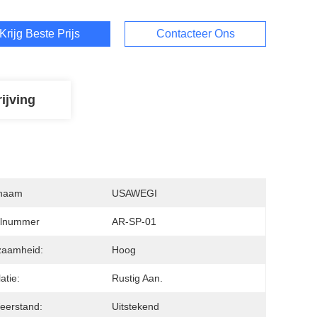
Krijg Beste Prijs
Contacteer Ons
ijving
naam
USAWEGI
lnummer
AR-SP-01
zaamheid:
Hoog
latie:
Rustig Aan.
eerstand:
Uitstekend