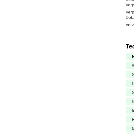
Verp
Verp
Deta
Verz
Te
S
G
I
F
M