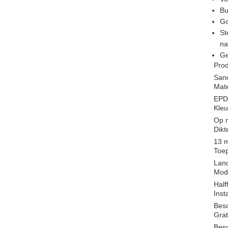
Bu
Go
St
na
Ge
Pro
San
Mate
EPD
Kleu
Op m
Dikt
13 
Toe
Land
Mod
Half
Inst
Bes
Grat
Bes