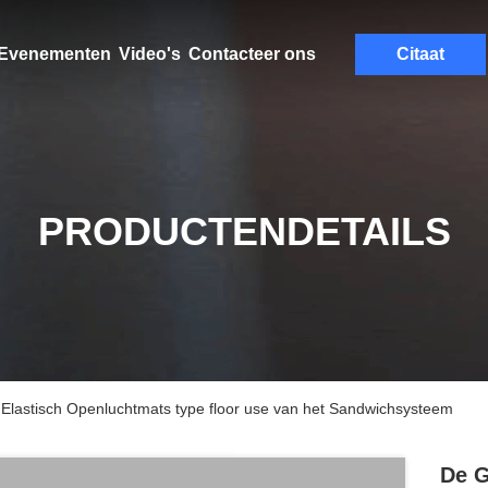
Evenementen
Video's
Contacteer ons
Citaat
PRODUCTENDETAILS
lastisch Openluchtmats type floor use van het Sandwichsysteem
De G