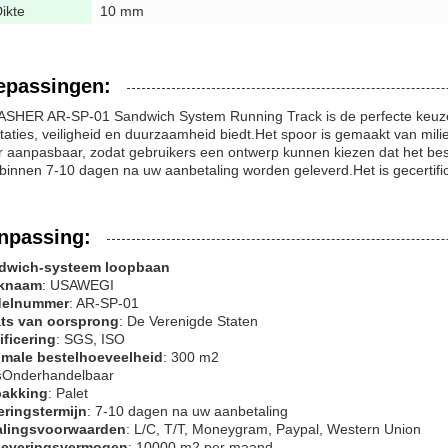
ikte
10 mm
epassingen:
ASHER AR-SP-01 Sandwich System Running Track is de perfecte keuze v
taties, veiligheid en duurzaamheid biedt.Het spoor is gemaakt van mili
r aanpasbaar, zodat gebruikers een ontwerp kunnen kiezen dat het bes
binnen 7-10 dagen na uw aanbetaling worden geleverd.Het is gecertifi
npassing:
dwich-systeem loopbaan
knaam
: USAWEGI
elnummer
: AR-SP-01
ats van oorsprong
: De Verenigde Staten
ificering
: SGS, ISO
imale bestelhoeveelheid
: 300 m2
s
Onderhandelbaar
pakking
: Palet
eringstermijn
: 7-10 dagen na uw aanbetaling
alingsvoorwaarden
: L/C, T/T, Moneygram, Paypal, Western Union
leveringsvermogen
: 10000 m2 per maand