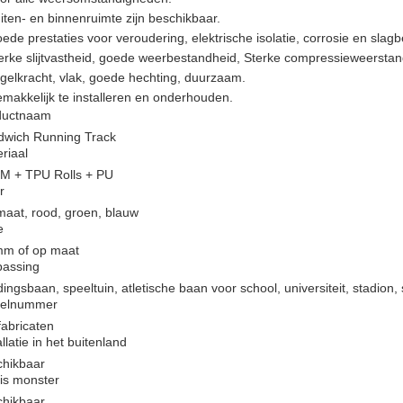
iten- en binnenruimte zijn beschikbaar.
ede prestaties voor veroudering, elektrische isolatie, corrosie en slag
erke slijtvastheid, goede weerbestandheid, Sterke compressieweerstand,
gelkracht, vlak, goede hechting, duurzaam.
makkelijk te installeren en onderhouden.
ductnaam
dwich Running Track
riaal
M + TPU Rolls + PU
r
aat, rood, groen, blauw
e
mm of op maat
passing
ingsbaan, speeltuin, atletische baan voor school, universiteit, stadion,
elnummer
fabricaten
allatie in het buitenland
chikbaar
is monster
chikbaar