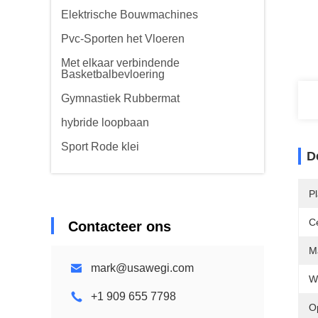
Elektrische Bouwmachines
Pvc-Sporten het Vloeren
Met elkaar verbindende
Basketbalbevloering
Gymnastiek Rubbermat
hybride loopbaan
Sport Rode klei
D
P
Ce
Contacteer ons
Ma
mark@usawegi.com
W
+1 909 655 7798
O