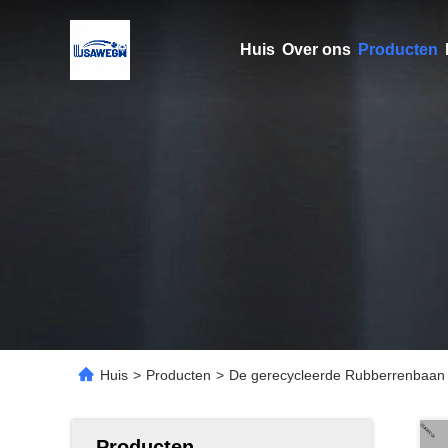
Huis
Over ons
Producten
Huis
>
Producten
>
De gerecycleerde Rubberrenbaan E
Producten