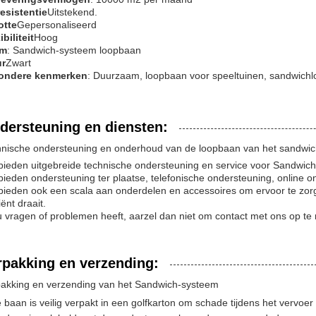
esistentie
Uitstekend.
otte
Gepersonaliseerd
ibiliteit
Hoog
am
: Sandwich-systeem loopbaan
ur
Zwart
zondere kenmerken
: Duurzaam, loopbaan voor speeltuinen, sandwich
dersteuning en diensten:
nische ondersteuning en onderhoud van de loopbaan van het sandwi
ieden uitgebreide technische ondersteuning en service voor Sandwic
ieden ondersteuning ter plaatse, telefonische ondersteuning, online o
ieden ook een scala aan onderdelen en accessoires om ervoor te zo
iënt draait.
u vragen of problemen heeft, aarzel dan niet om contact met ons op t
rpakking en verzending:
akking en verzending van het Sandwich-systeem
 baan is veilig verpakt in een golfkarton om schade tijdens het vervoe