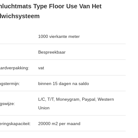
luchtmats Type Floor Use Van Het
dwichsysteem
1000 vierkante meter
Bespreekbaar
ardverpakking:
vat
ngstermijn:
binnen 15 dagen na saldo
L/C, T/T, Moneygram, Paypal, Western
gswijze:
Union
ringskapaciteit:
20000 m2 per maand