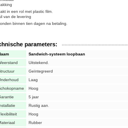
akking
akt in een rol met plastic film.
il van de levering
onden binnen tien dagen na betaling.
chnische parameters:
Naam
Sandwich-systeem loopbaan
Weerstand
Uitstekend.
tructuur
Geïntegreerd
Onderhoud
Laag
Schokopname
Hoog
arantie
5 jaar
nstallatie
Rustig aan.
lexibiliteit
Hoog
ateriaal
Rubber