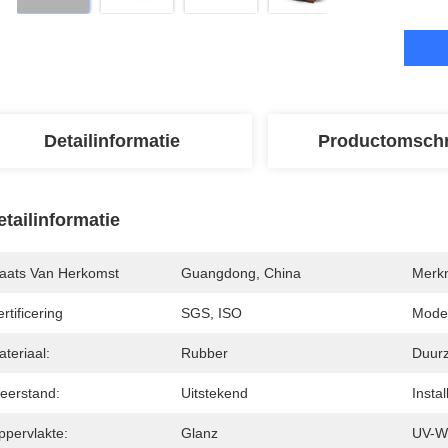
Detailinformatie
Productomschr
etailinformatie
laats Van Herkomst
Guangdong, China
Merk
rtificering
SGS, ISO
Mode
teriaal:
Rubber
Duur
eerstand:
Uitstekend
Instal
ppervlakte:
Glanz
UV-W