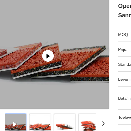
Open
San
MOQ:
Prijs:
Standa
Leveri
Betalin
Toeleve