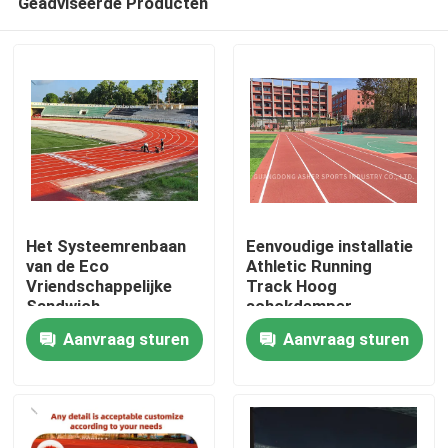
Geadviseerde Producten
Het Systeemrenbaan
Eenvoudige installatie
van de Eco
Athletic Running
Vriendschappelijke
Track Hoog
Sandwich
schokdemper
Huis
Aanvraag sturen
Aanvraag sturen
Producten
Video's