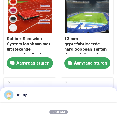
Over Ons
Fabriekstour
Rubber Sandwich
13 mm
System loopbaan met
geprefabriceerde
Kwaliteitscontrole
uitstekende
hardloopbaan Tartan
weerbestandheid
Pu Track Voor stadion
en school
Aanvraag sturen
Aanvraag sturen
Neem contact met ons op
Nieuws
Tommy
Gevallen
2:50 AM
Offerte Aanvragen