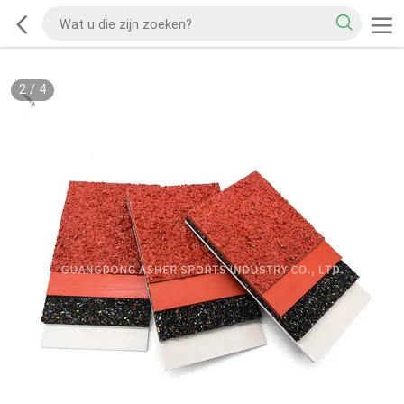
2
/
4