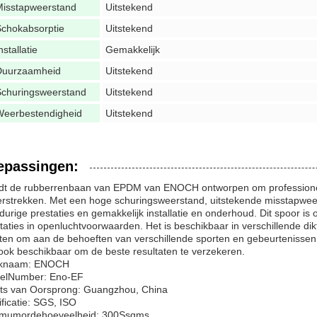
Misstapweerstand
Uitstekend
chokabsorptie
Uitstekend
nstallatie
Gemakkelijk
Duurzaamheid
Uitstekend
Schuringsweerstand
Uitstekend
Weerbestendigheid
Uitstekend
epassingen:
t de rubberrenbaan van EPDM van ENOCH ontworpen om professioneel 
erstrekken. Met een hoge schuringsweerstand, uitstekende misstapwee
durige prestaties en gemakkelijk installatie en onderhoud. Dit spoor i
taties in openluchtvoorwaarden. Het is beschikbaar in verschillende
ten om aan de behoeften van verschillende sporten en gebeurtenissen t
 ook beschikbaar om de beste resultaten te verzekeren.
knaam: ENOCH
elNumber: Eno-EF
ts van Oorsprong: Guangzhou, China
ificatie: SGS, ISO
imumordehoeveelheid: 300Ssqms