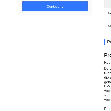
Contact nu
In
M
P
Pr
Rubb
De g
rubb
die 
gene
UVab
voch
scho
voch
Rubb