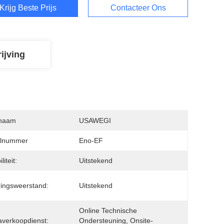
Krijg Beste Prijs
Contacteer Ons
ijving
naam
USAWEGI
lnummer
Eno-EF
liteit:
Uitstekend
ingsweerstand:
Uitstekend
Online Technische 
verkoopdienst:
Ondersteuning, Onsite-