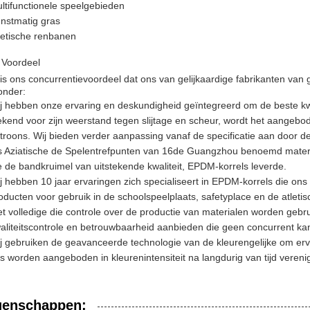
ltifunctionele speelgebieden
nstmatig gras
letische renbanen
 Voordeel
is ons concurrentievoordeel dat ons van gelijkaardige fabrikanten van
onder:
j hebben onze ervaring en deskundigheid geïntegreerd om de beste kwa
kend voor zijn weerstand tegen slijtage en scheur, wordt het aangeb
troons. Wij bieden verder aanpassing vanaf de specificatie aan door de
s Aziatische de Spelentrefpunten van 16de Guangzhou benoemd materiale
e de bandkruimel van uitstekende kwaliteit, EPDM-korrels leverde.
j hebben 10 jaar ervaringen zich specialiseert in EPDM-korrels die 
oducten voor gebruik in de schoolspeelplaats, safetyplace en de atleti
t volledige die controle over de productie van materialen worden gebr
aliteitscontrole en betrouwbaarheid aanbieden die geen concurrent k
j gebruiken de geavanceerde technologie van de kleurengelijke om erv
s worden aangeboden in kleurenintensiteit na langdurig van tijd verenigb
genschappen: