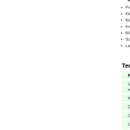
Pr
Kl
Ma
In
Mi
Sc
La
Te
V
K
D
O