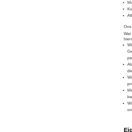
Mu
Ku
At
Ons
Wat 
hier
Wi
Ge
pa
Al
di
Wi
pr
Me
kw
Wi
on
Ei