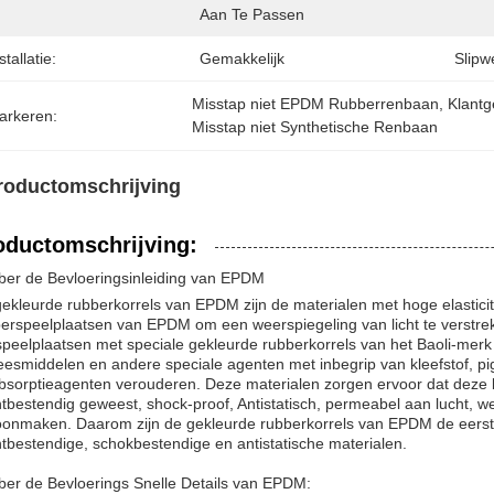
Aan Te Passen
stallatie:
Gemakkelijk
Slipw
Misstap niet EPDM Rubberrenbaan
, 
Klant
arkeren:
Misstap niet Synthetische Renbaan
roductomschrijving
oductomschrijving:
er de Bevloeringsinleiding van EPDM
ekleurde rubberkorrels van EPDM zijn de materialen met hoge elastici
erspeelplaatsen van EPDM om een weerspiegeling van licht te verstrek
speelplaatsen met speciale gekleurde rubberkorrels van het Baoli-m
esmiddelen en andere speciale agenten met inbegrip van kleefstof, pig
sorptieagenten verouderen. Deze materialen zorgen ervoor dat deze b
tbestendig geweest, shock-proof, Antistatisch, permeabel aan lucht, w
onmaken. Daarom zijn de gekleurde rubberkorrels van EPDM de eerst
tbestendige, schokbestendige en antistatische materialen.
er de Bevloerings Snelle Details van EPDM: