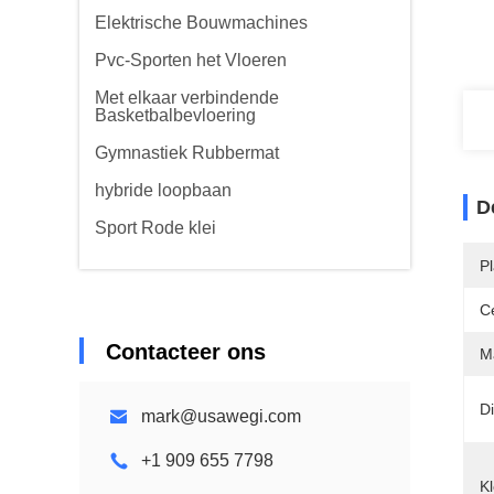
Elektrische Bouwmachines
Pvc-Sporten het Vloeren
Met elkaar verbindende
Basketbalbevloering
Gymnastiek Rubbermat
hybride loopbaan
D
Sport Rode klei
P
Ce
Contacteer ons
Ma
Di
mark@usawegi.com
+1 909 655 7798
Kl