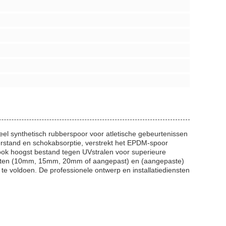
synthetisch rubberspoor voor atletische gebeurtenissen
rstand en schokabsorptie, verstrekt het EPDM-spoor
s ook hoogst bestand tegen UVstralen voor superieure
 dikten (10mm, 15mm, 20mm of aangepast) en (aangepaste)
e voldoen. De professionele ontwerp en installatiediensten