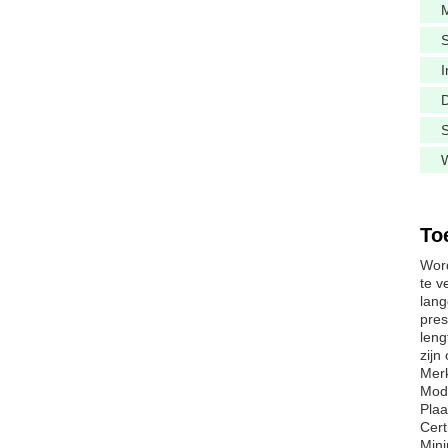
S
I
To
Word
te v
lang
pres
leng
zijn
Mer
Mod
Plaa
Cert
Min