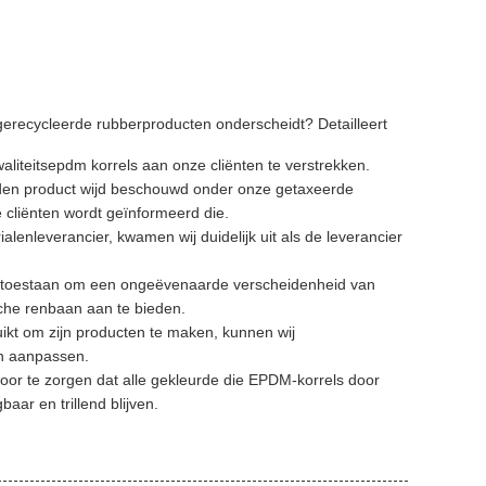
 gerecycleerde rubberproducten onderscheidt? Detailleert
liteitsepdm korrels aan onze cliënten te verstrekken.
oden product wijd beschouwd onder onze getaxeerde
 cliënten wordt geïnformeerd die.
nleverancier, kwamen wij duidelijk uit als de leverancier
ons toestaan om een ongeëvenaarde verscheidenheid van
sche renbaan aan te bieden.
uikt om zijn producten te maken, kunnen wij
an aanpassen.
oor te zorgen dat alle gekleurde die EPDM-korrels door
aar en trillend blijven.