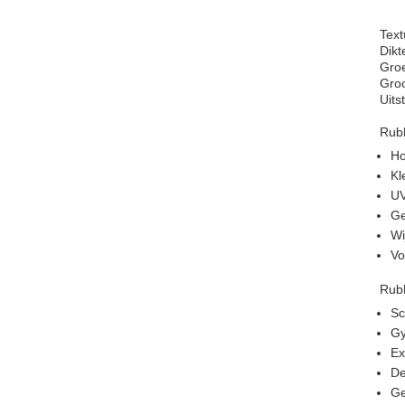
Text
Dikt
Groe
Gro
Uits
Rub
Ho
Kl
UV
Ge
Wi
Vo
Rub
Sc
Gy
Ex
De
G