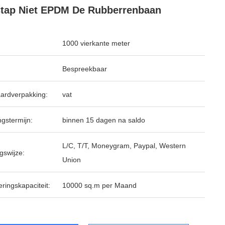
tap Niet EPDM De Rubberrenbaan
1000 vierkante meter
Bespreekbaar
ardverpakking:
vat
ngstermijn:
binnen 15 dagen na saldo
L/C, T/T, Moneygram, Paypal, Western
gswijze:
Union
ringskapaciteit:
10000 sq.m per Maand