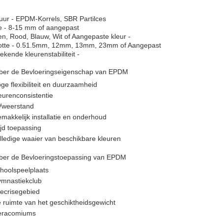
uur - EPDM-Korrels, SBR Partilces
e - 8-15 mm of aangepast
n, Rood, Blauw, Wit of Aangepaste kleur -
otte - 0.51.5mm, 12mm, 13mm, 23mm of Aangepast
tekende kleurenstabiliteit -
ber de Bevloeringseigenschap van EPDM
ge flexibiliteit en duurzaamheid
eurenconsistentie
weerstand
makkelijk installatie en onderhoud
jd toepassing
lledige waaier van beschikbare kleuren
ber de Bevloeringstoepassing van EPDM
hoolspeelplaats
mnastiekclub
ecrisegebied
 ruimte van het geschiktheidsgewicht
eracomiums