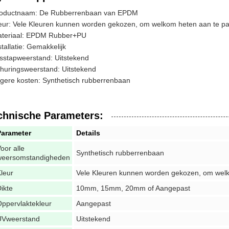
oductnaam: De Rubberrenbaan van EPDM
eur: Vele Kleuren kunnen worden gekozen, om welkom heten aan te p
teriaal: EPDM Rubber+PU
stallatie: Gemakkelijk
sstapweerstand: Uitstekend
huringsweerstand: Uitstekend
gere kosten: Synthetisch rubberrenbaan
chnische Parameters:
Parameter
Details
oor alle
Synthetisch rubberrenbaan
weersomstandigheden
leur
Vele Kleuren kunnen worden gekozen, om wel
ikte
10mm, 15mm, 20mm of Aangepast
ppervlaktekleur
Aangepast
UVweerstand
Uitstekend