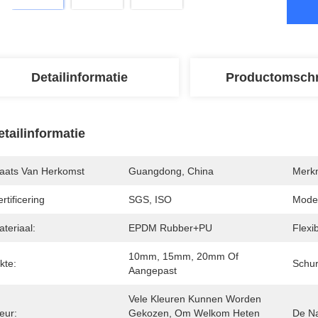
Detailinformatie
Productomschr
etailinformatie
laats Van Herkomst
Guangdong, China
Merk
rtificering
SGS, ISO
Mode
teriaal:
EPDM Rubber+PU
Flexibi
10mm, 15mm, 20mm Of 
kte:
Schur
Aangepast
Vele Kleuren Kunnen Worden 
eur:
Gekozen, Om Welkom Heten 
De Na