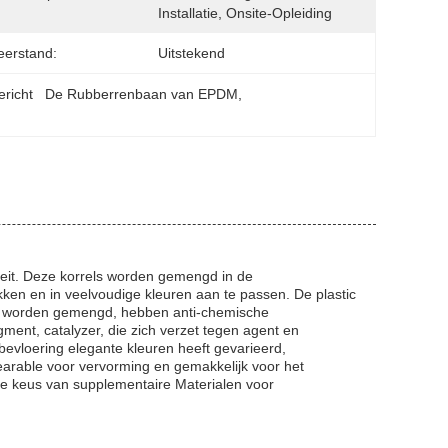
Installatie, Onsite-Opleiding
eerstand:
Uitstekend
gericht   De Rubberrenbaan van EPDM
, 
teit. Deze korrels worden gemengd in de
ken en in veelvoudige kleuren aan te passen. De plastic
erk worden gemengd, hebben anti-chemische
ment, catalyzer, die zich verzet tegen agent en
evloering elegante kleuren heeft gevarieerd,
earable voor vervorming en gemakkelijk voor het
e keus van supplementaire Materialen voor