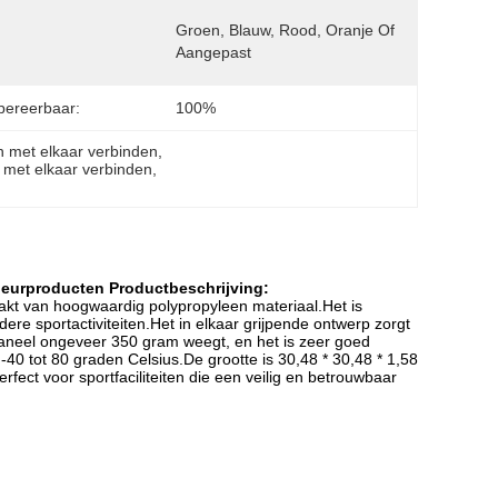
Groen, Blauw, Rood, Oranje Of 
:
Aangepast
ereerbaar:
100%
n met elkaar verbinden
, 
 met elkaar verbinden
, 
leurproducten Productbeschrijving:
aakt van hoogwaardig polypropyleen materiaal.Het is
re sportactiviteiten.Het in elkaar grijpende ontwerp zorgt
k paneel ongeveer 350 gram weegt, en het is zeer goed
0 tot 80 graden Celsius.De grootte is 30,48 * 30,48 * 1,58
fect voor sportfaciliteiten die een veilig en betrouwbaar