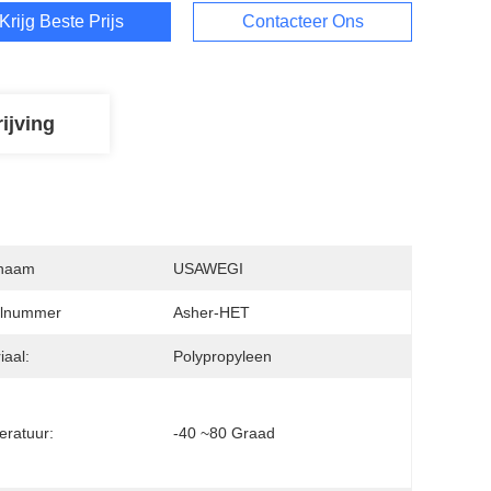
Krijg Beste Prijs
Contacteer Ons
ijving
naam
USAWEGI
lnummer
Asher-HET
iaal:
Polypropyleen
ratuur:
-40 ~80 Graad