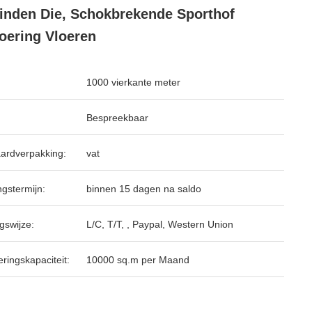
inden Die, Schokbrekende Sporthof
oering Vloeren
1000 vierkante meter
Bespreekbaar
ardverpakking:
vat
ngstermijn:
binnen 15 dagen na saldo
gswijze:
L/C, T/T, , Paypal, Western Union
ringskapaciteit:
10000 sq.m per Maand