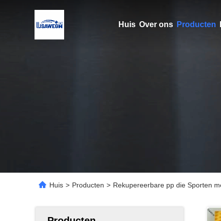
Huis
Over ons
Producten
Huis
>
Producten
>
Rekupereerbare pp die Sporten me
Producten