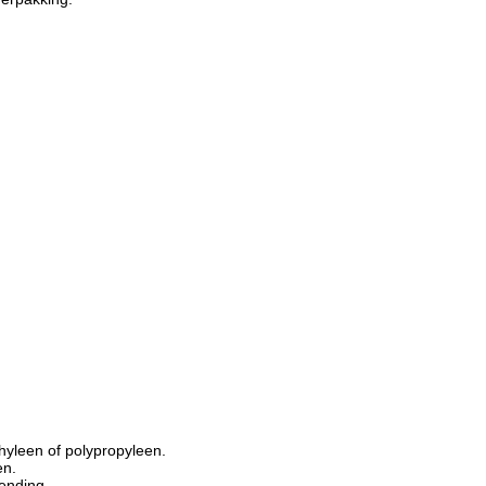
thyleen of polypropyleen.
en.
ending.