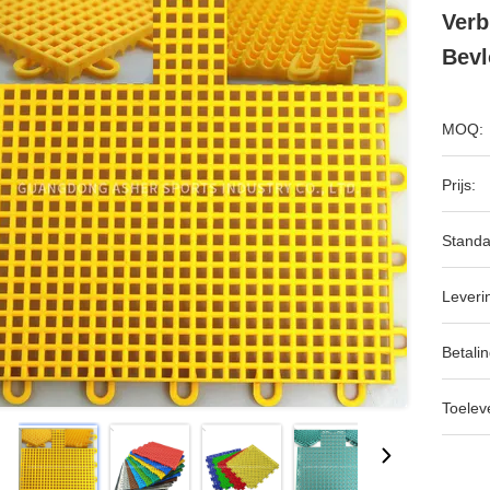
Verb
Bevl
MOQ:
Prijs:
Standa
Leveri
Betalin
Toeleve