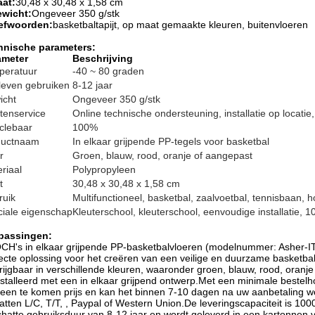
at:
30,48 x 30,48 x 1,58 cm
wicht:
Ongeveer 350 g/stk
efwoorden:
basketbaltapijt, op maat gemaakte kleuren, buitenvloeren
hnische parameters:
ameter
Beschrijving
peratuur
-40 ~ 80 graden
leven gebruiken
8-12 jaar
icht
Ongeveer 350 g/stk
tenservice
Online technische ondersteuning, installatie op locatie, 
clebaar
100%
ductnaam
In elkaar grijpende PP-tegels voor basketbal
r
Groen, blauw, rood, oranje of aangepast
riaal
Polypropyleen
t
30,48 x 30,48 x 1,58 cm
ruik
Multifunctioneel, basketbal, zaalvoetbal, tennisbaan, h
iale eigenschap
Kleuterschool, kleuterschool, eenvoudige installatie, 
passingen:
H's in elkaar grijpende PP-basketbalvloeren (modelnummer: Asher-IT)
ecte oplossing voor het creëren van een veilige en duurzame basketbal
rijgbaar in verschillende kleuren, waaronder groen, blauw, rood, ora
stalleerd met een in elkaar grijpend ontwerp.Met een minimale bestel
een te komen prijs en kan het binnen 7-10 dagen na uw aanbetaling wo
tten L/C, T/T, , Paypal of Western Union.De leveringscapaciteit is 1
hatte gebruiksduur van 8-12 jaar en wordt geleverd in een kartonnen 