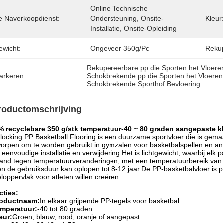
Online Technische 
e Naverkoopdienst:
Ondersteuning, Onsite-
Kleur
Installatie, Onsite-Opleiding
ewicht:
Ongeveer 350g/pc
Rekup
Rekupereerbare pp die Sporten het Vloere
arkeren:
Schokbrekende pp die Sporten het Vloeren
Schokbrekende Sporthof Bevloering
roductomschrijving
% recyclebare 350 g/stk temperatuur-40 ~ 80 graden aangepaste k
rlocking PP Basketball Flooring is een duurzame sportvloer die is gem
orpen om te worden gebruikt in gymzalen voor basketbalspellen en ande
 eenvoudige installatie en verwijdering.Het is lichtgewicht, waarbij el
and tegen temperatuurveranderingen, met een temperatuurbereik van -4
n de gebruiksduur kan oplopen tot 8-12 jaar.De PP-basketbalvloer is per
loppervlak voor atleten willen creëren.
cties:
oductnaam:
In elkaar grijpende PP-tegels voor basketbal
mperatuur:
-40 tot 80 graden
eur:
Groen, blauw, rood, oranje of aangepast