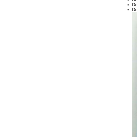
De
De