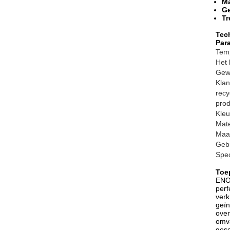
Ma
Ge
Tr
Tec
Par
Tem
Het 
Gew
Klan
recy
pro
Kleu
Mate
Maa
Geb
Spec
Toe
ENOC
perf
verk
geïn
over
omva
gesc