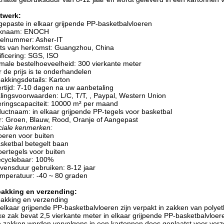
twerk:
epaste in elkaar grijpende PP-basketbalvloeren
knaam: ENOCH
elnummer: Asher-IT
ts van herkomst: Guangzhou, China
ificering: SGS, ISO
male bestelhoeveelheid: 300 vierkante meter
 de prijs is te onderhandelen
akkingsdetails: Karton
rtijd: 7-10 dagen na uw aanbetaling
lingsvoorwaarden: L/C, T/T, , Paypal, Western Union
ringscapaciteit: 10000 m² per maand
uctnaam: in elkaar grijpende PP-tegels voor basketbal
r: Groen, Blauw, Rood, Oranje of Aangepast
iale kenmerken:
oeren voor buiten
sketbal betegelt baan
oertegels voor buiten
cyclebaar: 100%
vensduur gebruiken: 8-12 jaar
mperatuur: -40 ~ 80 graden
pakking en verzending:
akking en verzending
 elkaar grijpende PP-basketbalvloeren zijn verpakt in zakken van polye
ke zak bevat 2,5 vierkante meter in elkaar grijpende PP-basketbalvloer
 zakken worden vervolgens in een kartonnen doos geplaatst voor verz