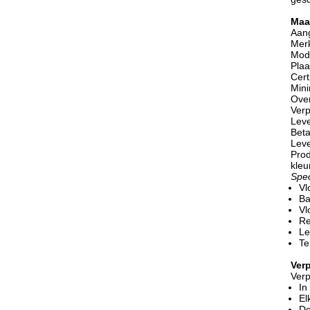
Maa
Aang
Mer
Mod
Plaa
Cert
Mini
Over
Verp
Leve
Beta
Leve
Prod
kleu
Spec
Vl
Ba
Vl
Re
Le
Te
Ver
Verp
In
El
De