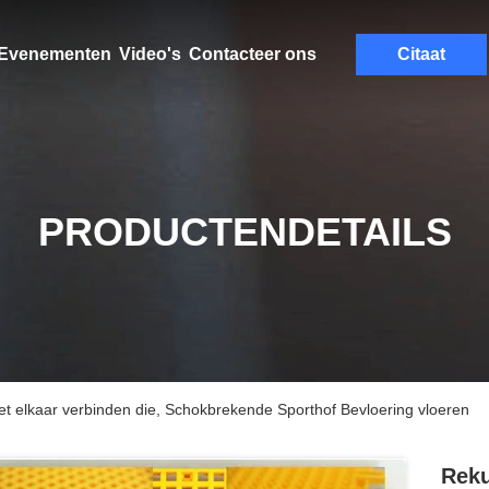
Evenementen
Video's
Contacteer ons
Citaat
PRODUCTENDETAILS
t elkaar verbinden die, Schokbrekende Sporthof Bevloering vloeren
Reku