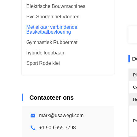
Elektrische Bouwmachines
Pvc-Sporten het Vloeren
Met elkaar verbindende
Basketbalbevloering
Gymnastiek Rubbermat
hybride loopbaan
D
Sport Rode klei
P
Ce
Contacteer ons
H
mark@usawegi.com
P
+1 909 655 7798