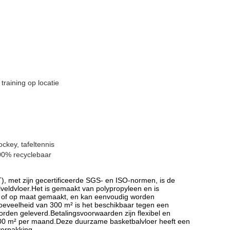
training op locatie
ockey, tafeltennis
100% recyclebaar
, met zijn gecertificeerde SGS- en ISO-normen, is de
veldvloer.Het is gemaakt van polypropyleen en is
nje of op maat gemaakt, en kan eenvoudig worden
hoeveelheid van 300 m² is het beschikbaar tegen een
rden geleverd.Betalingsvoorwaarden zijn flexibel en
0000 m² per maand.Deze duurzame basketbalvloer heeft een
verpakking.