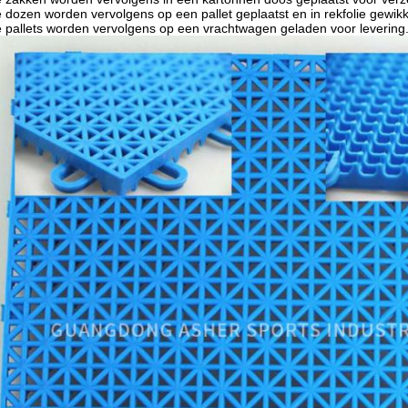
 dozen worden vervolgens op een pallet geplaatst en in rekfolie gewikk
 pallets worden vervolgens op een vrachtwagen geladen voor levering