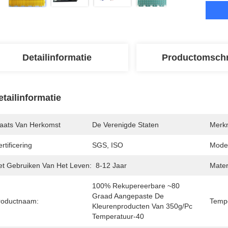
Detailinformatie
Productomschr
etailinformatie
laats Van Herkomst
De Verenigde Staten
Merk
rtificering
SGS, ISO
Mode
et Gebruiken Van Het Leven:
8-12 Jaar
Mater
100% Rekupereerbare ~80 
Graad Aangepaste De 
roductnaam:
Tempe
Kleurenproducten Van 350g/pc 
Temperatuur-40