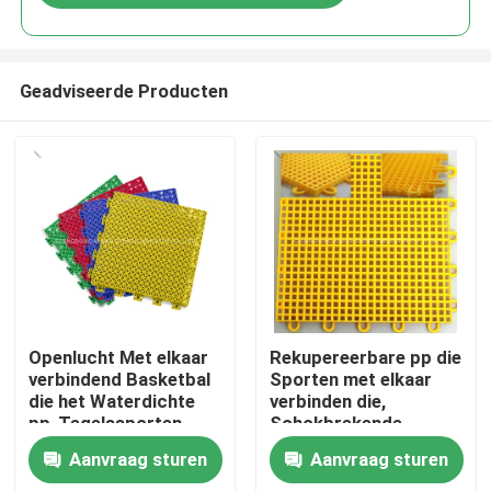
Geadviseerde Producten
Huis
Openlucht Met elkaar
Rekupereerbare pp die
verbindend Basketbal
Sporten met elkaar
die het Waterdichte
verbinden die,
Producten
pp-Tegelssporten
Schokbrekende
Vloeren vloeren
Sporthof Bevloering
Aanvraag sturen
Aanvraag sturen
vloeren
Video's