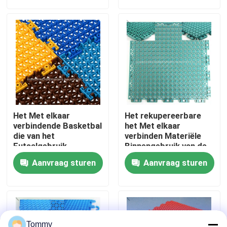
Over Ons
Fabriekstour
Kwaliteitscontrole
Het Met elkaar
Het rekupereerbare
Neem contact met ons op
verbindende Basketbal
het Met elkaar
die van het
verbinden Materiële
Futsalgebruik
Binnengebruik van de
schokbestendig
Basketbalbevloering
Nieuws
Aanvraag sturen
Aanvraag sturen
Polypropyleenmateriaal
pp
vloeren
Gevallen
Offerte Aanvragen
Tommy