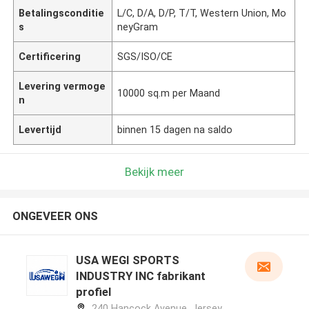
Betalingsconditie
L/C, D/A, D/P, T/T, Western Union, Mo
s
neyGram
Certificering
SGS/ISO/CE
Levering vermoge
10000 sq.m per Maand
n
Levertijd
binnen 15 dagen na saldo
Bekijk meer
ONGEVEER ONS
USA WEGI SPORTS
INDUSTRY INC fabrikant
profiel
240 Hancock Avenue, Jersey