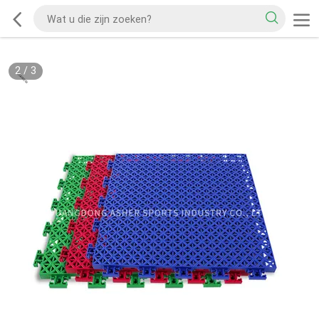
2
/
3