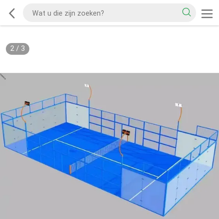
2
/
3