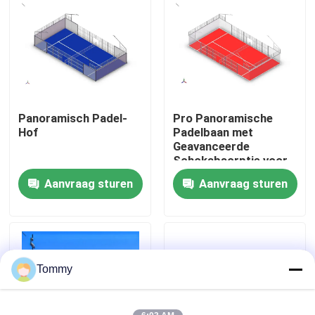
Over Ons
Fabriekstour
Panoramisch Padel-
Pro Panoramische
Kwaliteitscontrole
Hof
Padelbaan met
Geavanceerde
Schokabsorptie voor
Neem contact met ons op
Spelerveiligheid
Aanvraag sturen
Aanvraag sturen
Nieuws
Gevallen
Tommy
Offerte Aanvragen