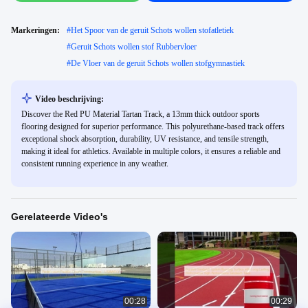
Markeringen:
#
Het Spoor van de geruit Schots wollen stofatletiek
#
Geruit Schots wollen stof Rubbervloer
#
De Vloer van de geruit Schots wollen stofgymnastiek
Video beschrijving:
Discover the Red PU Material Tartan Track, a 13mm thick outdoor sports
flooring designed for superior performance. This polyurethane-based track offers
exceptional shock absorption, durability, UV resistance, and tensile strength,
making it ideal for athletics. Available in multiple colors, it ensures a reliable and
consistent running experience in any weather.
Gerelateerde Video's
00:28
00:29