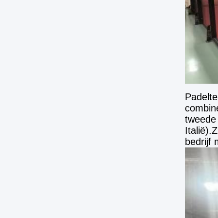
Padelte
combine
tweede 
Italië)
bedrijf