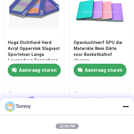
Hoge Dichtheid Hard
Openluchtverf SPU die
Acryl Oppervlak Slagvast
Materiële 8mm Dikte
Sportvloer Lange
voor Basketbalhof
Levensduur Tennisbaan
vloeren
Coating Duurzaam
Aanvraag sturen
Aanvraag sturen
Basketbal Bestrating
Buiten Stadion
Oplossing Gratis
Ontwerp Ondersteuning
Huis
Export Standaard
Tommy
Producten
12:56 PM
Video's